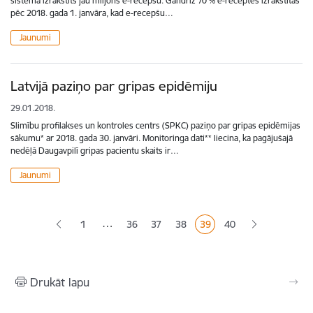
sistēmā izrakstīts jau miljons e-recepšu. Gandrīz 70 % e-receptes izrakstītas
pēc 2018. gada 1. janvāra, kad e-recepšu…
Jaunumi
Latvijā paziņo par gripas epidēmiju
29.01.2018.
Slimību profilakses un kontroles centrs (SPKC) paziņo par gripas epidēmijas
sākumu* ar 2018. gada 30. janvāri. Monitoringa dati** liecina, ka pagājušajā
nedēļā Daugavpilī gripas pacientu skaits ir…
Jaunumi
Lapošana
…
1
36
37
38
39
40
Lapa
Lapa
Lapa
Pašreizējā lapa
Lapa
Drukāt lapu