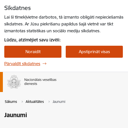
Pāriet uz lapas saturu
Sīkdatnes
Spied
lai meklētu
Enter
Lai šī tīmekļvietne darbotos, tā izmanto obligāti nepieciešamās
sīkdatnes. Ar Jūsu piekrišanu papildus šajā vietnē var tikt
izmantotas statistikas un sociālo mediju sīkdatnes.
Lūdzu, atzīmējiet savu izvēli:
Noraidīt
Apstiprināt visas
Pārvaldīt sīkdatnes
Sākums
Aktualitātes
Jaunumi
Jaunumi