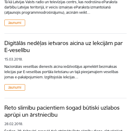
Tā kā Latvijas Valsts radio un televīzijas centrs, kas nodrošina eParaksta
darbību Latvijas teritorijā, ir veicis izmaiņas eParaksta izmantošanā
(atjaunojis programmnodrošinājumu), aicinām veikt…
Jaunumi
Digitālās nedēļas ietvaros aicina uz lekcijām par
E-veselību
15.03.2018.
Nacionālais veselības dienests aicina iedzīvotājus apmeklēt bezmaksas
lekcijas par E-veselības portāla lietošanu un tajā pieejamajiem veselības
jomas e-pakalpojumiem. Izglītojošās lekcijas…
Jaunumi
Reto slimību pacientiem šogad būtiski uzlabos
aprūpi un ārstniecību
28.02.2018.