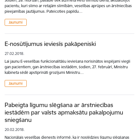
Šodien, 28. februārī, pasaulē tiek atzīmēta Reto slimību diena, aktualizējot
pacientu, kuri slimo ar retajām slimībām, veselības aprūpes un ārstniecības
pieejamības jautājumus. Pateicoties papildu…
Jaunumi
E-nosūtījumus ieviesīs pakāpeniski
27.02.2018.
Lai jaunu E-veselības funkcionalitāšu ieviešana norisinātos iespējami viegli
gan pacientiem, gan ārstniecības iestādēm, šodien, 27. februārī, Ministru
kabineta sēdē apstiprināti grozījumi Ministru…
Jaunumi
Pabeigta līgumu slēgšana ar ārstniecības
iestādēm par valsts apmaksātu pakalpojumu
sniegšanu
20.02.2018.
Nacionālais veselības dienests informē, ka ir noslēdzies līgumu slēgšanas