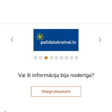
Vai šī informācija bija noderīga?
Sniegt atsauksmi
Kājene