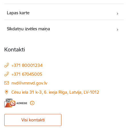
Lapas karte
Sīkdatņu izvēles maiņa
Kontakti
+371 80001234
+371 67045005
E-pasts:
nvd@vmnvd.gov.lv
Cēsu iela 31 k-3, 6. ieeja Rīga, Latvija, LV-1012
Visi kontakti