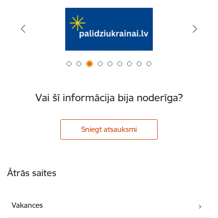
Vai šī informācija bija noderīga?
Sniegt atsauksmi
Kājene
Ātrās saites
Vakances