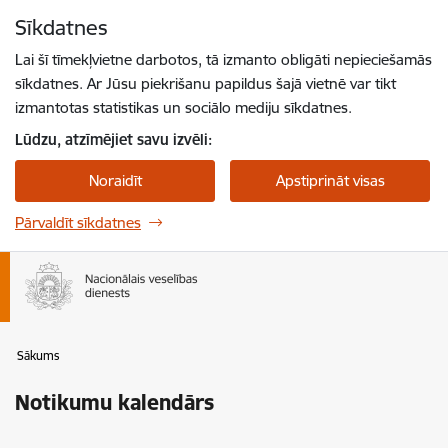
Pāriet uz lapas saturu
Sīkdatnes
Spied
lai meklētu
Enter
Lai šī tīmekļvietne darbotos, tā izmanto obligāti nepieciešamās
sīkdatnes. Ar Jūsu piekrišanu papildus šajā vietnē var tikt
izmantotas statistikas un sociālo mediju sīkdatnes.
Lūdzu, atzīmējiet savu izvēli:
Noraidīt
Apstiprināt visas
Pārvaldīt sīkdatnes
Sākums
Notikumu kalendārs