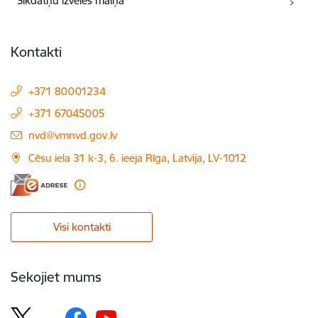
Sīkdatņu izvēles maiņa
Kontakti
+371 80001234
+371 67045005
E-pasts:
nvd@vmnvd.gov.lv
Cēsu iela 31 k-3, 6. ieeja Rīga, Latvija, LV-1012
Visi kontakti
Sekojiet mums