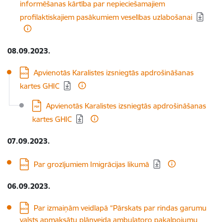
informēšanas kārtība par nepieciešamajiem
profilaktiskajiem pasākumiem veselības uzlabošanai
08.09.2023.
Lejupielādēt:
Apvienotās Karalistes izsniegtās apdrošināšanas
kartes GHIC
Lejupielādēt:
Apvienotās Karalistes izsniegtās apdrošināšanas
kartes GHIC
07.09.2023.
Lejupielādēt:
Par grozījumiem Imigrācijas likumā
06.09.2023.
Lejupielādēt:
Par izmaiņām veidlapā “Pārskats par rindas garumu
valsts apmaksātu plānveida ambulatoro pakalpojumu