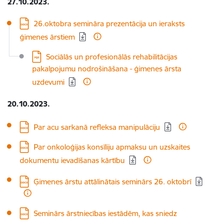
27.10.2023.
Lejupielādēt:
26.oktobra semināra prezentācija un ieraksts
ģimenes ārstiem
Lejupielādēt:
Sociālās un profesionālās rehabilitācijas
pakalpojumu nodrošināšana - ģimenes ārsta
uzdevumi
20.10.2023.
Lejupielādēt:
Par acu sarkanā refleksa manipulāciju
Lejupielādēt:
Par onkoloģijas konsīliju apmaksu un uzskaites
dokumentu ievadīšanas kārtību
Lejupielādēt:
Ģimenes ārstu attālinātais seminārs 26. oktobrī
Lejupielādēt:
Seminārs ārstniecības iestādēm, kas sniedz