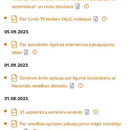
saņemšanai” un rindu ziņošanā
Lejupielādēt:
Par Covid-19 testiem VALIC noliktavā
05.09.2023.
Lejupielādēt:
Par izsludināto Agrīnās intervences pakalpojuma
atlasi
01.09.2023.
Lejupielādēt:
Ģimenes ārstu aptauja par līguma turpināšanu ar
Nacionālo veselības dienestu
31.08.2023.
Lejupielādēt:
31.septembra semināra ieraksts
Lejupielādēt:
Par veselības aprūpes pakalpojumu mājās sniedzēju