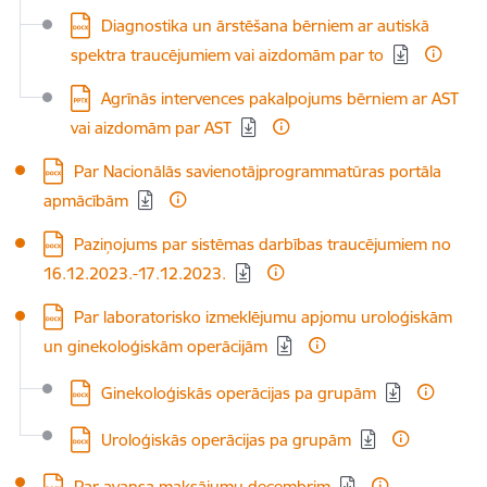
Lejupielādēt:
Diagnostika un ārstēšana bērniem ar autiskā
spektra traucējumiem vai aizdomām par to
Lejupielādēt:
Agrīnās intervences pakalpojums bērniem ar AST
vai aizdomām par AST
Lejupielādēt:
Par Nacionālās savienotājprogrammatūras portāla
apmācībām
Lejupielādēt:
Paziņojums par sistēmas darbības traucējumiem no
16.12.2023.-17.12.2023.
Lejupielādēt:
Par laboratorisko izmeklējumu apjomu uroloģiskām
un ginekoloģiskām operācijām
Lejupielādēt:
Ginekoloģiskās operācijas pa grupām
Lejupielādēt:
Uroloģiskās operācijas pa grupām
Lejupielādēt:
Par avansa maksājumu decembrim