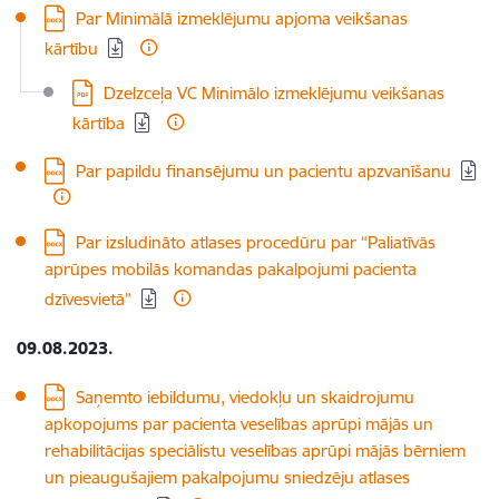
Lejupielādēt:
Par Minimālā izmeklējumu apjoma veikšanas
kārtību
Lejupielādēt:
Dzelzceļa VC Minimālo izmeklējumu veikšanas
kārtība
Lejupielādēt:
Par papildu finansējumu un pacientu apzvanīšanu
Lejupielādēt:
Par izsludināto atlases procedūru par “Paliatīvās
aprūpes mobilās komandas pakalpojumi pacienta
dzīvesvietā”
09.08.2023.
Lejupielādēt:
Saņemto iebildumu, viedokļu un skaidrojumu
apkopojums par pacienta veselības aprūpi mājās un
rehabilitācijas speciālistu veselības aprūpi mājās bērniem
un pieaugušajiem pakalpojumu sniedzēju atlases