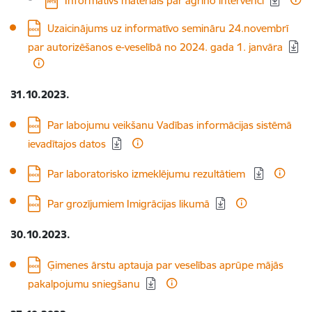
Informatīvs materiāls par agrīno intervenci
Lejupielādēt:
Uzaicinājums uz informatīvo semināru 24.novembrī
par autorizēšanos e-veselībā no 2024. gada 1. janvāra
31.10.2023.
Lejupielādēt:
Par labojumu veikšanu Vadības informācijas sistēmā
ievadītajos datos
Lejupielādēt:
Par laboratorisko izmeklējumu rezultātiem
Lejupielādēt:
Par grozījumiem Imigrācijas likumā
30.10.2023.
Lejupielādēt:
Ģimenes ārstu aptauja par veselības aprūpe mājās
pakalpojumu sniegšanu