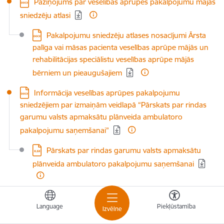
Lejupielādēt:
Paziņojums par veselības aprūpes pakalpojumu mājās
sniedzēju atlasi
Lejupielādēt:
Pakalpojumu sniedzēju atlases nosacījumi Ārsta
palīga vai māsas pacienta veselības aprūpe mājās un
rehabilitācijas speciālistu veselības aprūpe mājās
bērniem un pieaugušajiem
Lejupielādēt:
Informācija veselības aprūpes pakalpojumu
sniedzējiem par izmaiņām veidlapā “Pārskats par rindas
garumu valsts apmaksātu plānveida ambulatoro
pakalpojumu saņemšanai”
Lejupielādēt:
Pārskats par rindas garumu valsts apmaksātu
plānveida ambulatoro pakalpojumu saņemšanai
01.06.2023.
Language
Piekļūstamība
Izvēlne
Lejupielādēt:
Informācija par no KZS svītrotajiem medikamentiem