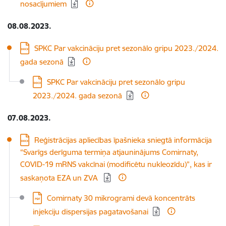
nosacījumiem
08.08.2023.
Lejupielādēt:
SPKC Par vakcināciju pret sezonālo gripu 2023./2024.
gada sezonā
Lejupielādēt:
SPKC Par vakcināciju pret sezonālo gripu
2023./2024. gada sezonā
07.08.2023.
Lejupielādēt:
Reģistrācijas apliecības īpašnieka sniegtā informācija
“Svarīgs derīguma termiņa atjauninājums Comirnaty,
COVID-19 mRNS vakcīnai (modificētu nukleozīdu)”, kas ir
saskaņota EZA un ZVA
Lejupielādēt:
Comirnaty 30 mikrogrami devā koncentrāts
injekciju dispersijas pagatavošanai