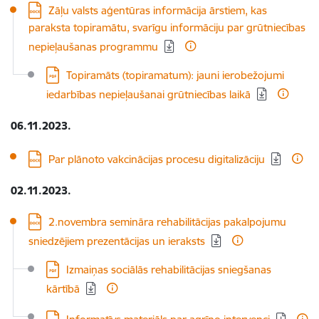
Lejupielādēt:
Zāļu valsts aģentūras informācija ārstiem, kas
paraksta topiramātu, svarīgu informāciju par grūtniecības
nepieļaušanas programmu
Lejupielādēt:
Topiramāts (topiramatum): jauni ierobežojumi
iedarbības nepieļaušanai grūtniecības laikā
06.11.2023.
Lejupielādēt:
Par plānoto vakcinācijas procesu digitalizāciju
02.11.2023.
Lejupielādēt:
2.novembra semināra rehabilitācijas pakalpojumu
sniedzējiem prezentācijas un ieraksts
Lejupielādēt:
Izmaiņas sociālās rehabilitācijas sniegšanas
kārtībā
Lejupielādēt: