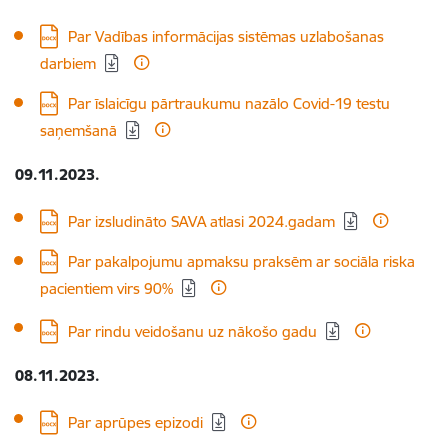
Lejupielādēt:
Par Vadības informācijas sistēmas uzlabošanas
darbiem
Lejupielādēt:
Par īslaicīgu pārtraukumu nazālo Covid-19 testu
saņemšanā
09.11.2023.
Lejupielādēt:
Par izsludināto SAVA atlasi 2024.gadam
Lejupielādēt:
Par pakalpojumu apmaksu praksēm ar sociāla riska
pacientiem virs 90%
Lejupielādēt:
Par rindu veidošanu uz nākošo gadu
08.11.2023.
Lejupielādēt:
Par aprūpes epizodi