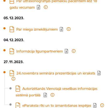
Lejupielādēt:
Par ultrasonogrāfijas piemaksu pacientiem līdz 18
gadu vecumam
05.12.2023.
Lejupielādēt:
Par miega izmeklējumiem
04.12.2023.
Lejupielādēt:
Informācija līgumpartneriem
27.11.2023.
Lejupielādēt:
24.novembra semināra prezentācijas un ieraksts
Lejupielādēt:
Autorizēšanās Vienotajā veselības informācijas
sistēmā portālā
Lejupielādēt:
eParaksta rīki un to izmantošanas iespējas