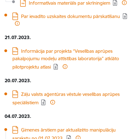
Lejupielādēt:
Informatīvais materiāls par skrīningiem
Lejupielādēt:
Par ievadīto uzskaites dokumentu pārskatīšanu
21.07.2023.
Lejupielādēt:
Informācija par projekta “Veselības aprūpes
pakalpojumu modeļu attīstības laboratorija” atklāto
pilotprojektu atlasi
20.07.2023.
Lejupielādēt:
Zāļu valsts aģentūras vēstule veselības aprūpes
speciālistiem
04.07.2023.
Lejupielādēt:
Ģimenes ārstiem par aktualizēto manipulāciju
sarakstu no 01.07.2023.