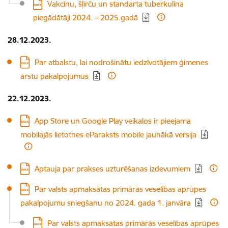
Lejupielādēt:
Vakcīnu, šļirču un standarta tuberkulīna
piegādātāji 2024. – 2025.gadā
28.12.2023.
Lejupielādēt:
Par atbalstu, lai nodrošinātu iedzīvotājiem ģimenes
ārstu pakalpojumus
22.12.2023.
Lejupielādēt:
App Store un Google Play veikalos ir pieejama
mobilajās lietotnes eParaksts mobile jaunākā versija
Lejupielādēt:
Aptauja par prakses uzturēšanas izdevumiem
Lejupielādēt:
Par valsts apmaksātas primārās veselības aprūpes
pakalpojumu sniegšanu no 2024. gada 1. janvāra
Lejupielādēt:
Par valsts apmaksātas primārās veselības aprūpes