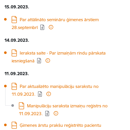
15.09.2023.
Lejupielādēt:
Par attālināto semināru ģimenes ārstiem
28.septembrī
14.09.2023.
Lejupielādēt:
Ieraksta saite - Par izmaiņām rindu pārskata
iesniegšanā
11.09.2023.
Lejupielādēt:
Par aktualizēto manipulāciju sarakstu no
11.09.2023.
Lejupielādēt:
Manipulāciju saraksta izmaiņu reģistrs no
11.09.2023.
Lejupielādēt:
Ģimenes ārstu prakšu reģistrēto pacientu