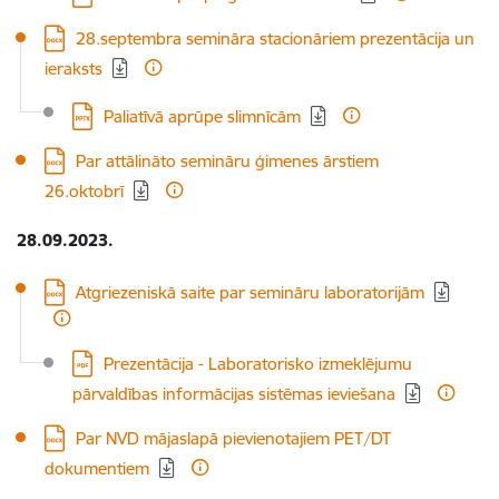
Lejupielādēt:
28.septembra semināra stacionāriem prezentācija un
ieraksts
Lejupielādēt:
Paliatīvā aprūpe slimnīcām
Lejupielādēt:
Par attālināto semināru ģimenes ārstiem
26.oktobrī
28.09.2023.
Lejupielādēt:
Atgriezeniskā saite par semināru laboratorijām
Lejupielādēt:
Prezentācija - Laboratorisko izmeklējumu
pārvaldības informācijas sistēmas ieviešana
Lejupielādēt:
Par NVD mājaslapā pievienotajiem PET/DT
dokumentiem