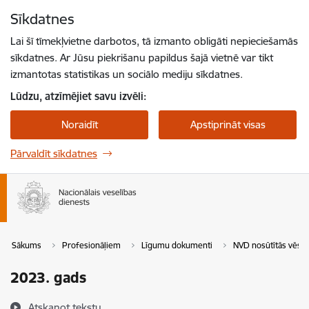
Pāriet uz lapas saturu
Sīkdatnes
Spied
lai meklētu
Enter
Lai šī tīmekļvietne darbotos, tā izmanto obligāti nepieciešamās
sīkdatnes. Ar Jūsu piekrišanu papildus šajā vietnē var tikt
izmantotas statistikas un sociālo mediju sīkdatnes.
Lūdzu, atzīmējiet savu izvēli:
Noraidīt
Apstiprināt visas
Pārvaldīt sīkdatnes
Sākums
Profesionāļiem
Līgumu dokumenti
NVD nosūtītās vēstu
2023. gads
Atskaņot tekstu