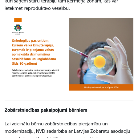
kuri saņem staru terapiju tām ķermeņa zonām, kas var
ietekmēt reproduktīvo veselību.
Zobārstniecības pakalpojumi bērniem
Lai veicinātu bērnu zobārstniecības pieejamību un
modernizāciju, NVD sadarbībā ar Latvijas Zobārstu asociāciju