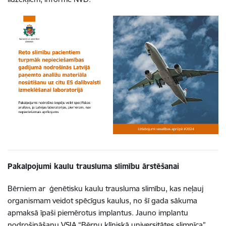
Pakalpojumi kaulu trausluma slimību ārstēšanai
Bērniem ar ģenētisku kaulu trausluma slimību, kas neļauj
organismam veidot spēcīgus kaulus, no šī gada sākuma
apmaksā īpaši piemērotus implantus. Jauno implantu
nodrošināšanu VSIA “Bērnu klīniskā universitātes slimnīca”