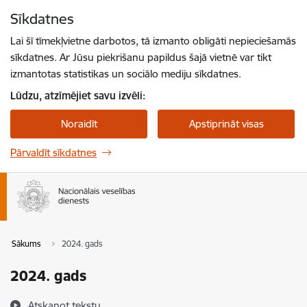
Pāriet uz lapas saturu
Sīkdatnes
Spied
lai meklētu
Enter
Lai šī tīmekļvietne darbotos, tā izmanto obligāti nepieciešamās
sīkdatnes. Ar Jūsu piekrišanu papildus šajā vietnē var tikt
izmantotas statistikas un sociālo mediju sīkdatnes.
Lūdzu, atzīmējiet savu izvēli:
Noraidīt
Apstiprināt visas
Pārvaldīt sīkdatnes
Sākums
2024. gads
2024. gads
Atskaņot tekstu