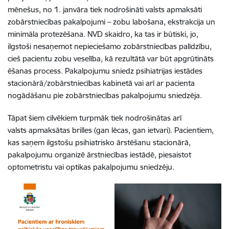
mēnešus, no 1. janvāra tiek nodrošināti valsts apmaksāti
zobārstniecības pakalpojumi – zobu labošana, ekstrakcija un
minimāla protezēšana. NVD skaidro, ka tas ir būtiski, jo,
ilgstoši nesaņemot nepieciešamo zobārstniecības palīdzību,
cieš pacientu zobu veselība, kā rezultātā var būt apgrūtināts
ēšanas process. Pakalpojumu sniedz psihiatrijas iestādes
stacionārā/zobārstniecības kabinetā vai arī ar pacienta
nogādāšanu pie zobārstniecības pakalpojumu sniedzēja.
Tāpat šiem cilvēkiem turpmāk tiek nodrošinātas arī
valsts apmaksātas brilles (gan lēcas, gan ietvari). Pacientiem,
kas saņem ilgstošu psihiatrisko ārstēšanu stacionārā,
pakalpojumu organizē ārstniecības iestādē, piesaistot
optometristu vai optikas pakalpojumu sniedzēju.