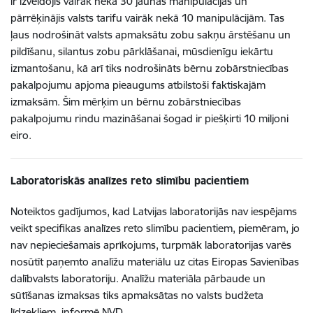
ir izveidojis vairāk nekā 30 jaunas manipulācijas un
pārrēķinājis valsts tarifu vairāk nekā 10 manipulācijām. Tas
ļaus nodrošināt valsts apmaksātu zobu sakņu ārstēšanu un
pildīšanu, silantus zobu pārklāšanai, mūsdienīgu iekārtu
izmantošanu, kā arī tiks nodrošināts bērnu zobārstniecības
pakalpojumu apjoma pieaugums atbilstoši faktiskajām
izmaksām. Šim mērķim un bērnu zobārstniecības
pakalpojumu rindu mazināšanai šogad ir piešķirti 10 miljoni
eiro.
Laboratoriskās analīzes reto slimību pacientiem
Noteiktos gadījumos, kad Latvijas laboratorijās nav iespējams
veikt specifikas analīzes reto slimību pacientiem, piemēram, jo
nav nepieciešamais aprīkojums, turpmāk laboratorijas varēs
nosūtīt paņemto analīžu materiālu uz citas Eiropas Savienības
dalībvalsts laboratoriju. Analīžu materiāla pārbaude un
sūtīšanas izmaksas tiks apmaksātas no valsts budžeta
līdzekļiem, informē NVD.