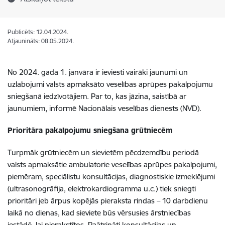
Publicēts: 12.04.2024.
Atjaunināts: 08.05.2024.
No 2024. gada 1. janvāra ir ieviesti vairāki jaunumi un
uzlabojumi valsts apmaksāto veselības aprūpes pakalpojumu
sniegšanā iedzīvotājiem. Par to, kas jāzina, saistībā ar
jaunumiem, informē Nacionālais veselības dienests (NVD).
Prioritāra pakalpojumu sniegšana grūtniecēm
Turpmāk grūtniecēm un sievietēm pēcdzemdību periodā
valsts apmaksātie ambulatorie veselības aprūpes pakalpojumi,
piemēram, speciālistu konsultācijas, diagnostiskie izmeklējumi
(ultrasonogrāfija, elektrokardiogramma u.c.) tiek sniegti
prioritāri jeb ārpus kopējās pieraksta rindas – 10 darbdienu
laikā no dienas, kad sieviete būs vērsusies ārstniecības
iestādē, lai pierakstītos. Paātrināti konsultācijas un