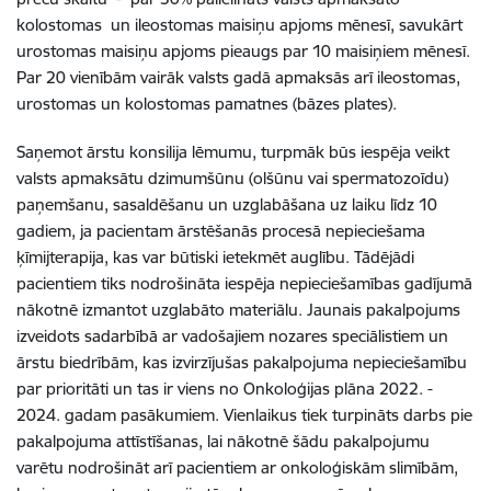
kolostomas un ileostomas maisiņu apjoms mēnesī, savukārt
urostomas maisiņu apjoms pieaugs par 10 maisiņiem mēnesī.
Par 20 vienībām vairāk valsts gadā apmaksās arī ileostomas,
urostomas un kolostomas pamatnes (bāzes plates).
Saņemot ārstu konsilija lēmumu, turpmāk būs iespēja veikt
valsts apmaksātu dzimumšūnu (olšūnu vai spermatozoīdu)
paņemšanu, sasaldēšanu un uzglabāšana uz laiku līdz 10
gadiem, ja pacientam ārstēšanās procesā nepieciešama
ķīmijterapija, kas var būtiski ietekmēt auglību. Tādējādi
pacientiem tiks nodrošināta iespēja nepieciešamības gadījumā
nākotnē izmantot uzglabāto materiālu. Jaunais pakalpojums
izveidots sadarbībā ar vadošajiem nozares speciālistiem un
ārstu biedrībām, kas izvirzījušas pakalpojuma nepieciešamību
par prioritāti un tas ir viens no Onkoloģijas plāna 2022. -
2024. gadam pasākumiem. Vienlaikus tiek turpināts darbs pie
pakalpojuma attīstīšanas, lai nākotnē šādu pakalpojumu
varētu nodrošināt arī pacientiem ar onkoloģiskām slimībām,