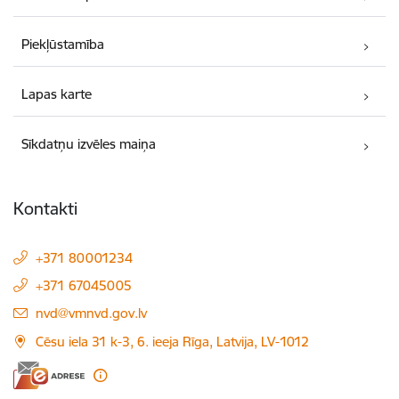
Piekļūstamība
Lapas karte
Sīkdatņu izvēles maiņa
Kontakti
+371 80001234
+371 67045005
E-pasts:
nvd@vmnvd.gov.lv
Cēsu iela 31 k-3, 6. ieeja Rīga, Latvija, LV-1012