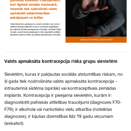
Valsts apmaksāta kontracepcija riska grupu sievietēm
Sievietēm, kuras ir pakļautas sociālās atstumtības riskam, no
šī gada tiek nodrošināta valsts apmaksāta kontracepcija –
intrauterinā sistēma (spirāle) vai kontraceptīvais zemādas
implants. Kontracepcija ir pieejama sievietēm, kurām ir:
diagnosticēti psihiskās attīstības traucējumi (diagnozes F70-
F79); ir alkohola vai narkotisko vielu atkarība (noteiktas
diagnozes); ir bijušas dzemdības līdz 19 gadu vecumam
(ieskaitot).