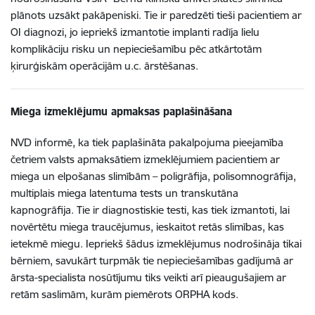
plānots uzsākt pakāpeniski. Tie ir paredzēti tieši pacientiem ar
OI diagnozi, jo iepriekš izmantotie implanti radīja lielu
komplikāciju risku un nepieciešamību pēc atkārtotām
ķirurģiskām operācijām u.c. ārstēšanas.
Miega izmeklējumu apmaksas paplašināšana
NVD informē, ka tiek paplašināta pakalpojuma pieejamība
četriem valsts apmaksātiem izmeklējumiem pacientiem ar
miega un elpošanas slimībām – poligrāfija, polisomnogrāfija,
multiplais miega latentuma tests un transkutāna
kapnogrāfija. Tie ir diagnostiskie testi, kas tiek izmantoti, lai
novērtētu miega traucējumus, ieskaitot retās slimības, kas
ietekmē miegu. Iepriekš šādus izmeklējumus nodrošināja tikai
bērniem, savukārt turpmāk tie nepieciešamības gadījumā ar
ārsta-specialista nosūtījumu tiks veikti arī pieaugušajiem ar
retām saslimām, kurām piemērots ORPHA kods.