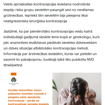
Valsts apmaksātas kontracepcijas ieviešana nodrošinās
iespēju riska grupu sievietēm pasargāt sevi no nevēlamas
grūtniecības. Iepriekš šīm sievietēm bija pieejama tikai
neatgriezeniska ķirurģiska kontracepcija.
Jāatzīmē, ka par piemērotāko kontracepcijas veidu katrā
individuālajā gadījumā sieviete lems kopā ar ginekologu, kurš
pēc anamnēzes ievākšanas piedāvās sievietes dzīvesveidam
un dzīves situācijai atbilstošāko kontracepcijas metodi.
Informācija par ārstniecības iestādēm, kurās var pieteikt un
saņemt šo pakalpojumu, tuvākajā laikā tiks publicēta NVD
tīmekļvietnē.