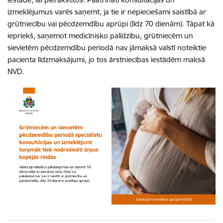
izmeklējumus varēs saņemt, ja tie ir nepieciešami saistībā ar
grūtniecību vai pēcdzemdību aprūpi (līdz 70 dienām). Tāpat kā
iepriekš, saņemot medicīnisko palīdzību, grūtniecēm un
sievietēm pēcdzemdību periodā nav jāmaksā valstī noteiktie
pacienta līdzmaksājumi, jo tos ārstniecības iestādēm maksā
NVD.