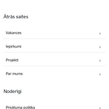
Kājene
Ātrās saites
Vakances
Iepirkumi
Projekti
Par mums
Noderīgi
Privātuma politika