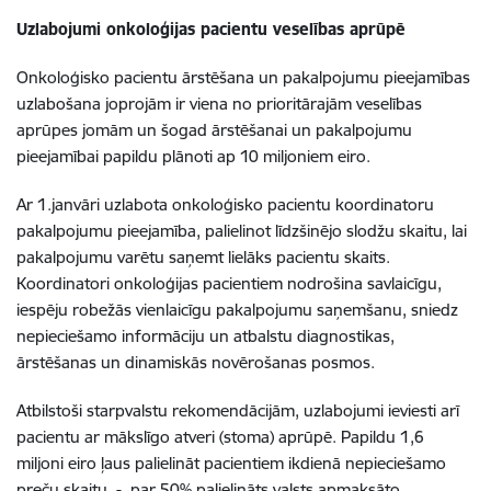
Uzlabojumi onkoloģijas pacientu veselības aprūpē
Onkoloģisko pacientu ārstēšana un pakalpojumu pieejamības
uzlabošana joprojām ir viena no prioritārajām veselības
aprūpes jomām un šogad ārstēšanai un pakalpojumu
pieejamībai papildu plānoti ap 10 miljoniem eiro.
Ar 1.janvāri uzlabota onkoloģisko pacientu koordinatoru
pakalpojumu pieejamība, palielinot līdzšinējo slodžu skaitu, lai
pakalpojumu varētu saņemt lielāks pacientu skaits.
Koordinatori onkoloģijas pacientiem nodrošina savlaicīgu,
iespēju robežās vienlaicīgu pakalpojumu saņemšanu, sniedz
nepieciešamo informāciju un atbalstu diagnostikas,
ārstēšanas un dinamiskās novērošanas posmos.
Atbilstoši starpvalstu rekomendācijām, uzlabojumi ieviesti arī
pacientu ar mākslīgo atveri (stoma) aprūpē. Papildu 1,6
miljoni eiro ļaus palielināt pacientiem ikdienā nepieciešamo
preču skaitu - par 50% palielināts valsts apmaksāto