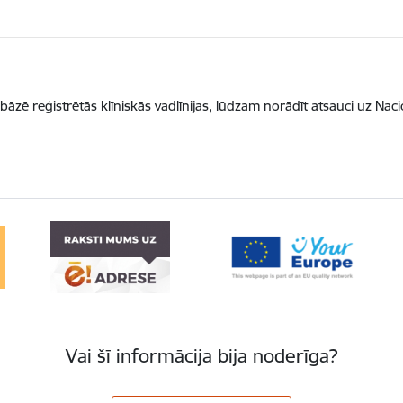
 bāzē reģistrētās klīniskās vadlīnijas, lūdzam norādīt atsauci uz Nac
Vai šī informācija bija noderīga?