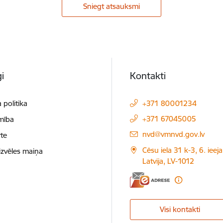
Sniegt atsauksmi
i
Kontakti
 politika
+371 80001234
+371 67045005
mība
E-pasts:
nvd@vmnvd.gov.lv
te
Cēsu iela 31 k-3, 6. ieeja
izvēles maiņa
Latvija, LV-1012
Visi kontakti