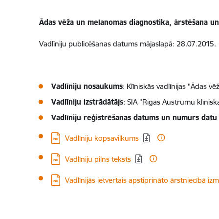
Ādas vēža un melanomas diagnostika, ārstēšana un
Vadlīniju publicēšanas datums mājaslapā: 28.07.2015.
Vadlīniju nosaukums
: Klīniskās vadlīnijas "Ādas
Vadlīniju izstrādātājs
: SIA "Rīgas Austrumu klīniskā
Vadlīniju reģistrēšanas datums un numurs datu
Lejupielādēt:
Vadlīniju kopsavilkums
Lejupielādēt:
Vadlīniju pilns teksts
Lejupielādēt:
Vadlīnijās ietvertais apstiprināto ārstniecībā 