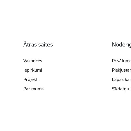
Kājene
Ātrās saites
Noderīg
Vakances
Privātuma
Iepirkumi
Piekļūsta
Projekti
Lapas kar
Par mums
Sīkdatņu 