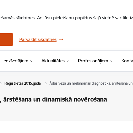
iešamās sīkdatnes. Ar Jūsu piekrišanu papildus šajā vietnē var tikt i
Pārvaldīt sīkdatnes
Iedzīvotājiem
Aktualitātes
Profesionāļiem
Konta
Reģistrētas 2015.gadā
Ādas vēža un melanomas diagnostika, ārstēšana u
, ārstēšana un dinamiskā novērošana