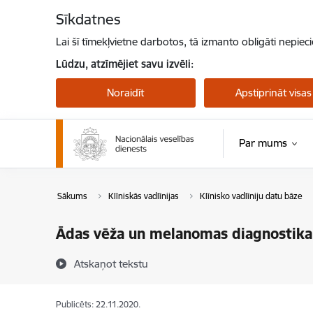
Pāriet uz lapas saturu
Sīkdatnes
Lai šī tīmekļvietne darbotos, tā izmanto obligāti nepiec
Lūdzu, atzīmējiet savu izvēli:
Noraidīt
Apstiprināt visas
Par mums
Sākums
Klīniskās vadlīnijas
Klīnisko vadlīniju datu bāze
Ādas vēža un melanomas diagnostika
Atskaņot tekstu
Publicēts: 22.11.2020.