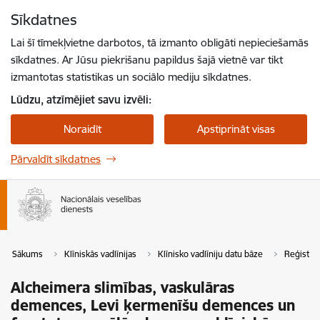
Pāriet uz lapas saturu
Sīkdatnes
Spied
lai meklētu
Enter
Lai šī tīmekļvietne darbotos, tā izmanto obligāti nepieciešamās
sīkdatnes. Ar Jūsu piekrišanu papildus šajā vietnē var tikt
izmantotas statistikas un sociālo mediju sīkdatnes.
Lūdzu, atzīmējiet savu izvēli:
Noraidīt
Apstiprināt visas
Pārvaldīt sīkdatnes
Sākums
Klīniskās vadlīnijas
Klīnisko vadlīniju datu bāze
Reģistrē
Alcheimera slimības, vaskulāras
demences, Levi ķermenīšu demences un