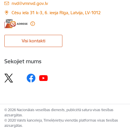
E-pasts:
nvd@vmnvd.gov.lv
Cēsu iela 31 k-3, 6. ieeja Rīga, Latvija, LV-1012
Visi kontakti
Sekojiet mums
© 2026 Nacionālais veselības dienests, publicētā satura visas tiesības
aizsargātas.
© 2020 Valsts kanceleja, Tīmekļvietņu vienotās platformas visas tiesības
aizsargātas.