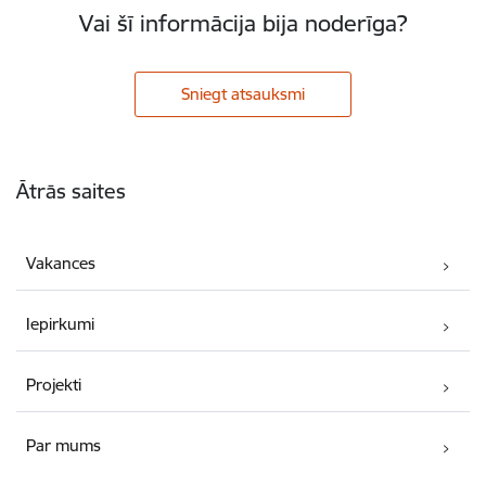
Vai šī informācija bija noderīga?
Sniegt atsauksmi
Kājene
Ātrās saites
Vakances
Iepirkumi
Projekti
Par mums