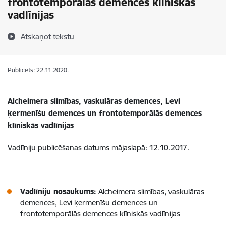
frontotemporālās demences klīniskās
vadlīnijas
Atskaņot tekstu
Publicēts: 22.11.2020.
Alcheimera slimības, vaskulāras demences, Levi
ķermenīšu demences un frontotemporālās demences
klīniskās vadlīnijas
Vadlīniju publicēšanas datums mājaslapā: 12.10.2017.
Vadlīniju nosaukums:
Alcheimera slimības, vaskulāras
demences, Levi ķermenīšu demences un
frontotemporālās demences klīniskās vadlīnijas