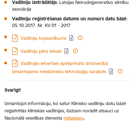
Vadlīniju izstrādātājs
: Latvijas Neirodeģeneratīvo slimību
asociācija
Vadlīniju reģistrēšanas datums un numurs datu bāzē
:
05.10.2017. Nr. KV 01 - 2017
Lejupielādēt:
Vadlīniju kopsavilkums
Lejupielādēt:
Vadlīniju pilns teksts
Lejupielādēt:
Vadlīnijās ietvertais apstiprināto ārstniecībā
izmantojamo medicīnisko tehnoloģiju saraksts
Svarīgi!
Izmantojot informāciju, ko satur Klīnisko vadlīniju datu bāzē
reģistrētās klīniskās vadlīnijas, lūdzam norādīt atsauci uz
Nacionālā veselības dienesta
mājaslapu
.