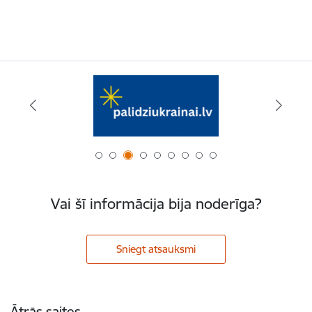
Vai šī informācija bija noderīga?
Sniegt atsauksmi
Kājene
Ātrās saites