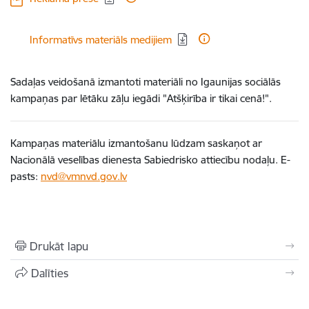
Lejupielādēt:
Informatīvs materiāls medijiem
Sadaļas veidošanā izmantoti materiāli no Igaunijas sociālās
kampaņas par lētāku zāļu iegādi "Atšķirība ir tikai cenā!".
Kampaņas materiālu izmantošanu lūdzam saskaņot ar
Nacionālā veselības dienesta Sabiedrisko attiecību nodaļu. E-
pasts:
nvd@vmnvd.gov.lv
Drukāt lapu
Dalīties