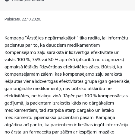
Publicēts: 22.10.2020.
Kampaņa "Ārstējies nepārmaksājot!" tika radīta, lai informētu
pacientus par to, ka daudziem medikamentiem
Kompensējamo zāļu sarakstā ir līdzvērtīga efektivitāte un
valsts 100 %, 75% vai 50 % apmērā (atkarībā no diagnozes)
apmaksā lētākās līdzvērtīgas efektivitātes zāles. Būtiski, ka
kompensējamām zālēm, kas kompensējamo zāļu sarakstā
iekļautas vienā līdzvērtīgas efektivitātes grupā (gan ģenēriskie,
gan oriģinālie medikamenti), nav būtisku atšķirību ne
efektivitātes, ne blakņu ziņā. Tāpēc pat 100 % kompensācijas
gadījumā, ja pacientam izrakstīts kāds no dārgākajiem
medikamentiem, tad starpība starp dārgāko un lētāko
medikamentu jāpiemaksā pacientam pašam. Kampaņa
atgādina arī par to, ka pacientiem ir tiesības iegūt informāciju
no ārsta un farmaceita par zālēm ar iespējami mazāko