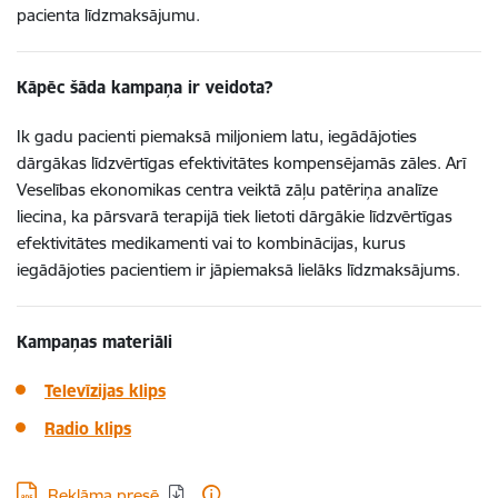
pacienta līdzmaksājumu.
Kāpēc šāda kampaņa ir veidota?
Ik gadu pacienti piemaksā miljoniem latu, iegādājoties
dārgākas līdzvērtīgas efektivitātes kompensējamās zāles. Arī
Veselības ekonomikas centra veiktā zāļu patēriņa analīze
liecina, ka pārsvarā terapijā tiek lietoti dārgākie līdzvērtīgas
efektivitātes medikamenti vai to kombinācijas, kurus
iegādājoties pacientiem ir jāpiemaksā lielāks līdzmaksājums.
Kampaņas materiāli
Televīzijas klips
Radio klips
Lejupielādēt:
Reklāma presē