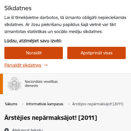
Pāriet uz lapas saturu
Sīkdatnes
Spied
lai meklētu
Enter
Lai šī tīmekļvietne darbotos, tā izmanto obligāti nepieciešamās
sīkdatnes. Ar Jūsu piekrišanu papildus šajā vietnē var tikt
izmantotas statistikas un sociālo mediju sīkdatnes.
Lūdzu, atzīmējiet savu izvēli:
Noraidīt
Apstiprināt visas
Pārvaldīt sīkdatnes
Sākums
Informatīvās kampaņas
Ārstējies nepārmaksājot! [2011]
Ārstējies nepārmaksājot! [2011]
Atskaņot tekstu