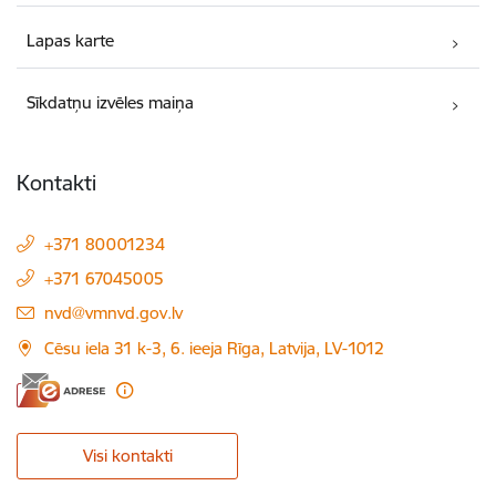
Lapas karte
Sīkdatņu izvēles maiņa
Kontakti
+371 80001234
+371 67045005
E-pasts:
nvd@vmnvd.gov.lv
Cēsu iela 31 k-3, 6. ieeja Rīga, Latvija, LV-1012
Visi kontakti