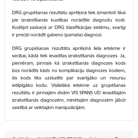
DRG grupēšanas rezultātu aprēķinā tiek izmantoti tikai
pie izrakstīšanās kustības norādītie diagnožu kodi.
Kodējot saskaņā ar DRG klasifikācijas sistēmu, svarīgi
ir precīzi norādīt galveno (pamata) diagnozi.
DRG grupēšanas rezultātu aprēķinā liela ietekme ir
secībai, kādā tiek ievadītas izrakstīšanās diagnozes. Ja,
piemēram, pirmais kā izrakstīšanās diagnozes kods
būs norādīts kāds no komplikāciju diagnozes kodiem,
šis kods tiks uzskatīts par svarīgāko un resursu
ietilpīgāko kodu. Vislielākā ietekme uz grupēšanas
rezultātu ir pirmajām divām VIS SPANS UD ievadītajām
izrakstīšanās diagnozēm, minētajām diagnozēm jābūt
saistībā ar veiktajām manipulācijām.