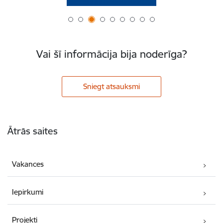
Vai šī informācija bija noderīga?
Sniegt atsauksmi
Kājene
Ātrās saites
Vakances
Iepirkumi
Projekti