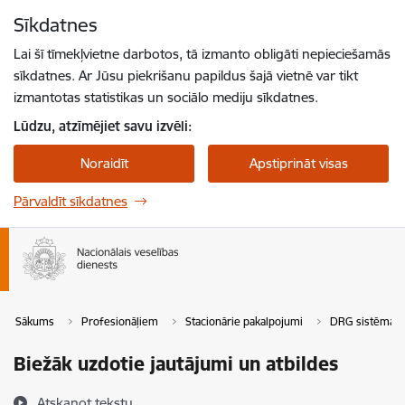
Pāriet uz lapas saturu
Sīkdatnes
Spied
lai meklētu
Enter
Lai šī tīmekļvietne darbotos, tā izmanto obligāti nepieciešamās
sīkdatnes. Ar Jūsu piekrišanu papildus šajā vietnē var tikt
izmantotas statistikas un sociālo mediju sīkdatnes.
Lūdzu, atzīmējiet savu izvēli:
Noraidīt
Apstiprināt visas
Pārvaldīt sīkdatnes
Sākums
Profesionāļiem
Stacionārie pakalpojumi
DRG sistēma
Biežāk uzdotie jautājumi un atbildes
Atskaņot tekstu