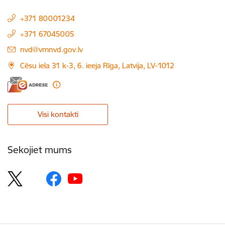
+371 80001234
+371 67045005
E-pasts:
nvd@vmnvd.gov.lv
Cēsu iela 31 k-3, 6. ieeja Rīga, Latvija, LV-1012
Visi kontakti
Sekojiet mums