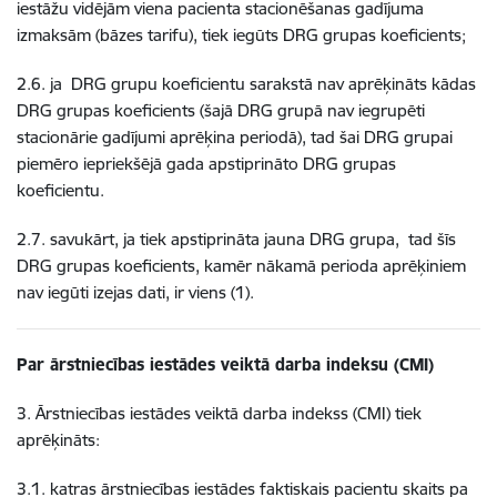
iestāžu vidējām viena pacienta stacionēšanas gadījuma
izmaksām (bāzes tarifu), tiek iegūts DRG grupas koeficients;
2.6. ja DRG grupu koeficientu sarakstā nav aprēķināts kādas
DRG grupas koeficients (šajā DRG grupā nav iegrupēti
stacionārie gadījumi aprēķina periodā), tad šai DRG grupai
piemēro iepriekšējā gada apstiprināto DRG grupas
koeficientu.
2.7. savukārt, ja tiek apstiprināta jauna DRG grupa, tad šīs
DRG grupas koeficients, kamēr nākamā perioda aprēķiniem
nav iegūti izejas dati, ir viens (1).
Par ārstniecības iestādes veiktā darba indeksu (CMI)
3. Ārstniecības iestādes veiktā darba indekss (CMI) tiek
aprēķināts:
3.1. katras ārstniecības iestādes faktiskais pacientu skaits pa