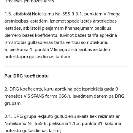
izmaksas jeb bāzes tarifs.
1.5. atbilstoši Noteikumu Nr. 555 3.3.1. punktam V līmeņa
ārstniecības iestādēm, izņemot specializētās ārstniecības
iestādes, atbilstoši pieejamam finansējumam papildus
piemēro bāzes koeficientu, tuvinot bāzes tarifa aprēķinā
izmantotās gultasdienas tarifa vērtību šo noteikumu
6. pielikuma 1. punktā V līmeņa ārstniecības iestādēm
noteiktajam gultasdienas tarifam
Par DRG koeficientu
2. DRG koeficients, kuru aprēķina pēc iepriekšējā gada 9
mēnešos VIS SPANS formā 066/u ievadītiem datiem pa DRG
grupām:
2.1. DRG grupā iekļauto gultudienu skaits tiek reizināts ar
Noteikumu Nr. 555 6. pielikuma 1.1.3. punkta 31. kolonnā
noteikto gultasdienas tarifu;