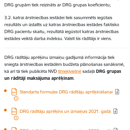
DRG grupām tiek reizināts ar DRG grupas koeficientu;
3.2. katrai ārstniecības iestādei tiek sasummēts iegūtais
rezultāts un izdalīts uz katras ārstniecības iestādes faktisko
DRG pacientu skaitu, rezultātā iegūstot katras ārstniecības
iestādes veiktā darba indeksu. Valstī šis rādītājs ir viens.
DRG rādītāju aprēķinu izmaiņu gadījumā informācija tiek
sniegta ārstniecības iestādēm budžeta plānošanas sanāksmē,
kā arī tā tiek publicēta NVD
tīmekļvietnē
sadaļā
DRG grupas
un rādītāji maksājuma aprēķinam
.
Lejupielādēt:
Standarta formulas DRG rādītāju aprēķināšanai
Lejupielādēt:
DRG rādītāju aprēķins un izmaiņas 2021. gadā
Lejupielādēt: