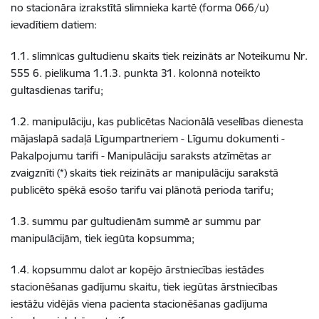
no stacionāra izrakstītā slimnieka kartē (forma 066/u)
ievadītiem datiem:
1.1. slimnīcas gultudienu skaits tiek reizināts ar Noteikumu Nr.
555 6. pielikuma 1.1.3. punkta 31. kolonnā noteikto
gultasdienas tarifu;
1.2. manipulāciju, kas publicētas Nacionālā veselības dienesta
mājaslapā sadaļā Līgumpartneriem - Līgumu dokumenti -
Pakalpojumu tarifi - Manipulāciju saraksts atzīmētas ar
zvaigznīti (*) skaits tiek reizināts ar manipulāciju sarakstā
publicēto spēkā esošo tarifu vai plānotā perioda tarifu;
1.3. summu par gultudienām summē ar summu par
manipulācijām, tiek iegūta kopsumma;
1.4. kopsummu dalot ar kopējo ārstniecības iestādes
stacionēšanas gadījumu skaitu, tiek iegūtas ārstniecības
iestāžu vidējās viena pacienta stacionēšanas gadījuma