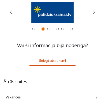
Vai šī informācija bija noderīga?
Sniegt atsauksmi
Kājene
Ātrās saites
Vakances