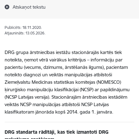
Atskaņot tekstu
Publicēts: 18.11.2020.
Atjaunināts: 13.05.2026.
DRG grupa ārstniecības iestāžu stacionārajās kartēs tiek
noteikta, ņemot vērā vairākus kritērijus – informāciju par
pacientu (vecums, dzimums, ārstēšanās ilgums), pacientam
noteikto diagnozi un veiktās manipulācijas atbilstoši
Ziemeļvalstu Medicīnas statistikas komitejas (NOMESCO)
ķirurģisko manipulāciju klasifikācijai (NCSP) ar papildinājumu
(NCSP Latvijas versija). Stacionārajām ārstniecības iestādēm
veiktās NCSP manipulācijas atbilstoši NCSP Latvijas
klasifikatoram jānorāda kopš 2014. gada 1. janvāra.
DRG standarta rādītāji, kas tiek izmantoti DRG