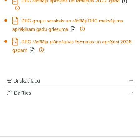
DRG rādītāju aprēķins un izmaiņas 2022. gadā
Lejupielādēt:
DRG grupu saraksts un rādītāji DRG maksājuma
aprēķinam gadu griezumā
Lejupielādēt:
DRG rādītāju plānošanas formulas un aprēķini 2026.
gadam
Drukāt lapu
Dalīties