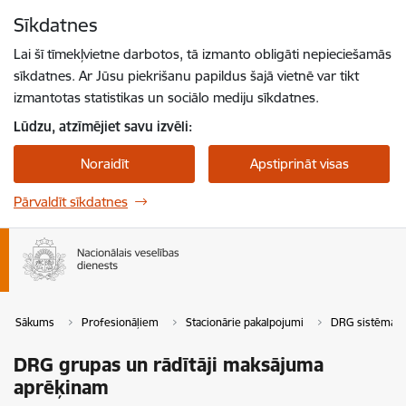
Pāriet uz lapas saturu
Sīkdatnes
Spied
lai meklētu
Enter
Lai šī tīmekļvietne darbotos, tā izmanto obligāti nepieciešamās
sīkdatnes. Ar Jūsu piekrišanu papildus šajā vietnē var tikt
izmantotas statistikas un sociālo mediju sīkdatnes.
Lūdzu, atzīmējiet savu izvēli:
Noraidīt
Apstiprināt visas
Pārvaldīt sīkdatnes
Sākums
Profesionāļiem
Stacionārie pakalpojumi
DRG sistēma
DRG grupas un rādītāji maksājuma
aprēķinam