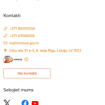
Kontakti
+371 80001234
+371 67045005
E-pasts:
nvd@vmnvd.gov.lv
Cēsu iela 31 k-3, 6. ieeja Rīga, Latvija, LV-1012
Visi kontakti
Sekojiet mums