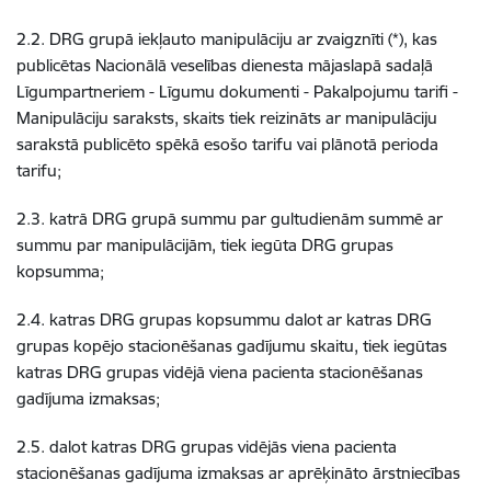
2.2. DRG grupā iekļauto manipulāciju ar zvaigznīti (*), kas
publicētas Nacionālā veselības dienesta mājaslapā sadaļā
Līgumpartneriem - Līgumu dokumenti - Pakalpojumu tarifi -
Manipulāciju saraksts, skaits tiek reizināts ar manipulāciju
sarakstā publicēto spēkā esošo tarifu vai plānotā perioda
tarifu;
2.3. katrā DRG grupā summu par gultudienām summē ar
summu par manipulācijām, tiek iegūta DRG grupas
kopsumma;
2.4. katras DRG grupas kopsummu dalot ar katras DRG
grupas kopējo stacionēšanas gadījumu skaitu, tiek iegūtas
katras DRG grupas vidējā viena pacienta stacionēšanas
gadījuma izmaksas;
2.5. dalot katras DRG grupas vidējās viena pacienta
stacionēšanas gadījuma izmaksas ar aprēķināto ārstniecības