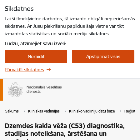
Pāriet uz lapas saturu
Sīkdatnes
Spied
lai meklētu
Enter
Lai šī tīmekļvietne darbotos, tā izmanto obligāti nepieciešamās
sīkdatnes. Ar Jūsu piekrišanu papildus šajā vietnē var tikt
izmantotas statistikas un sociālo mediju sīkdatnes.
Lūdzu, atzīmējiet savu izvēli:
Noraidīt
Apstiprināt visas
Pārvaldīt sīkdatnes
Sākums
Klīniskās vadlīnijas
Klīnisko vadlīniju datu bāze
Reģistrē
Dzemdes kakla vēža (C53) diagnostika,
stadijas noteikšana, ārstēšana un