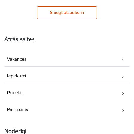
Sniegt atsauksmi
Kājene
Ātrās saites
Vakances
Iepirkumi
Projekti
Par mums
Noderīgi