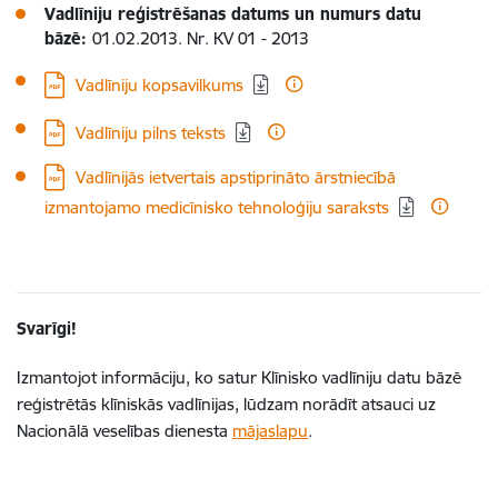
Vadlīniju reģistrēšanas datums un numurs datu
bāzē:
01.02.2013. Nr. KV 01 - 2013
Lejupielādēt:
Vadlīniju kopsavilkums
Lejupielādēt:
Vadlīniju pilns teksts
Lejupielādēt:
Vadlīnijās ietvertais apstiprināto ārstniecībā
izmantojamo medicīnisko tehnoloģiju saraksts
Svarīgi!
Izmantojot informāciju, ko satur Klīnisko vadlīniju datu bāzē
reģistrētās klīniskās vadlīnijas, lūdzam norādīt atsauci uz
Nacionālā veselības dienesta
mājaslapu
.