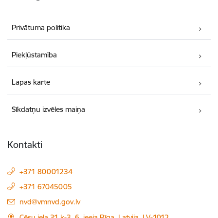
Privātuma politika
Piekļūstamība
Lapas karte
Sīkdatņu izvēles maiņa
Kontakti
+371 80001234
+371 67045005
E-pasts:
nvd@vmnvd.gov.lv
Cēsu iela 31 k-3, 6. ieeja Rīga, Latvija, LV-1012