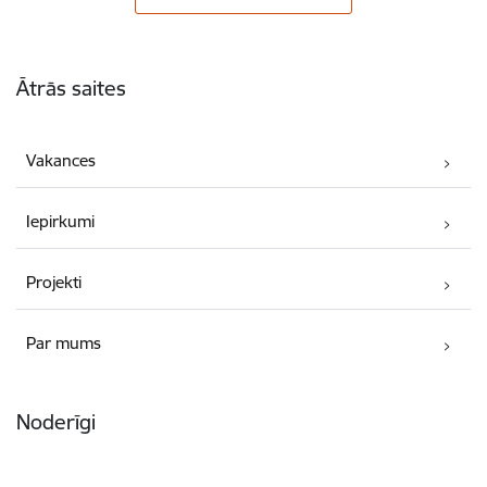
Kājene
Ātrās saites
Vakances
Iepirkumi
Projekti
Par mums
Noderīgi