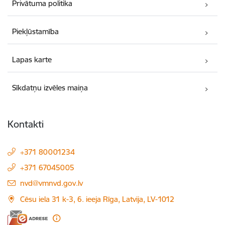
Privātuma politika
Piekļūstamība
Lapas karte
Sīkdatņu izvēles maiņa
Kontakti
+371 80001234
+371 67045005
E-pasts:
nvd@vmnvd.gov.lv
Cēsu iela 31 k-3, 6. ieeja Rīga, Latvija, LV-1012