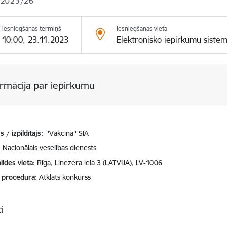
 2023/26
Iesniegšanas termiņš
Iesniegšanas vieta
10:00, 23.11.2023
Elektronisko iepirkumu sistē
ormācija par iepirkumu
 / izpildītājs:
''Vakcīna'' SIA
Nacionālais veselības dienests
ildes vieta
Rīga, Linezera iela 3 (LATVIJA), LV-1006
 procedūra
Atklāts konkurss
i