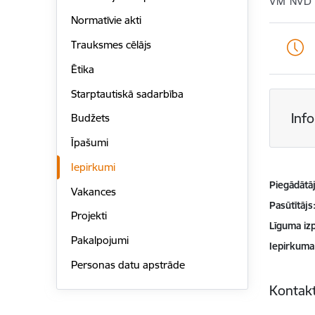
VM NVD
Normatīvie akti
Trauksmes cēlājs
Ētika
Starptautiskā sadarbība
Inf
Budžets
Īpašumi
Iepirkumi
Piegādātājs
Vakances
Pasūtītājs
Projekti
Līguma izp
Pakalpojumi
Iepirkuma
Personas datu apstrāde
Kontakt