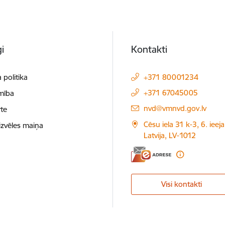
i
Kontakti
 politika
+371 80001234
+371 67045005
mība
E-pasts:
nvd@vmnvd.gov.lv
te
Cēsu iela 31 k-3, 6. ieeja
izvēles maiņa
Latvija, LV-1012
Visi kontakti