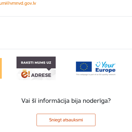
ts:
kumi@vmnvd.gov.lv
Vai šī informācija bija noderīga?
Sniegt atsauksmi