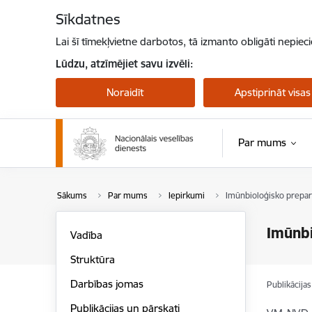
Pāriet uz lapas saturu
Sīkdatnes
Lai šī tīmekļvietne darbotos, tā izmanto obligāti nepiec
Lūdzu, atzīmējiet savu izvēli:
Noraidīt
Apstiprināt visas
Par mums
Sākums
Par mums
Iepirkumi
Imūnbioloģisko prepar
Imūnbi
Vadība
Struktūra
Darbības jomas
Publikācija
Publikācijas un pārskati