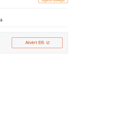
Līgums noslēgts
mā
Atvērt EIS