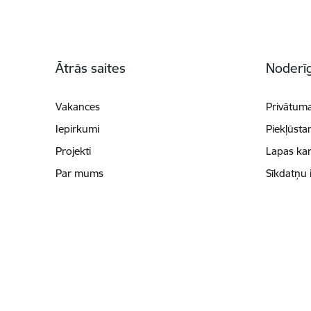
Kājene
Ātrās saites
Noderīg
Vakances
Privātuma
Iepirkumi
Piekļūsta
Projekti
Lapas kar
Par mums
Sīkdatņu 