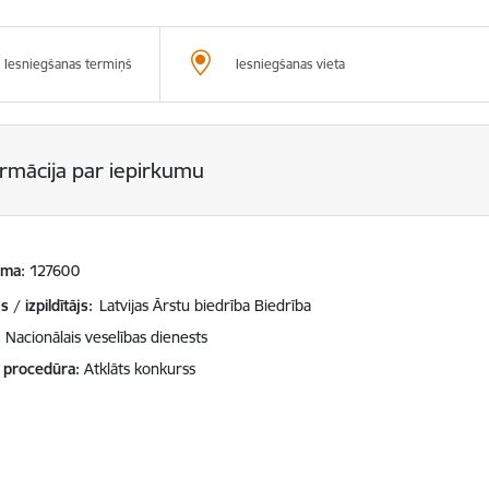
Iesniegšanas termiņš
Iesniegšanas vieta
ormācija par iepirkumu
mma
127600
 / izpildītājs:
Latvijas Ārstu biedrība Biedrība
Nacionālais veselības dienests
 procedūra
Atklāts konkurss