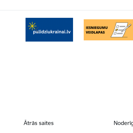
Kājene
Ātrās saites
Noderīg