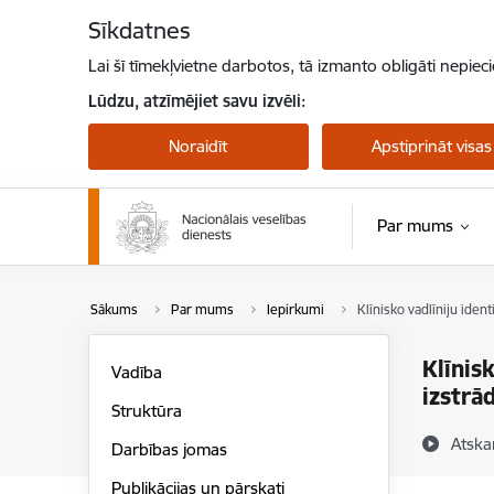
Pāriet uz lapas saturu
Sīkdatnes
Lai šī tīmekļvietne darbotos, tā izmanto obligāti nepiec
Lūdzu, atzīmējiet savu izvēli:
Noraidīt
Apstiprināt visas
Par mums
Sākums
Par mums
Iepirkumi
Klīnisko vadlīniju iden
Klīnis
Vadība
izstrā
Struktūra
Atska
Darbības jomas
Publikācijas un pārskati