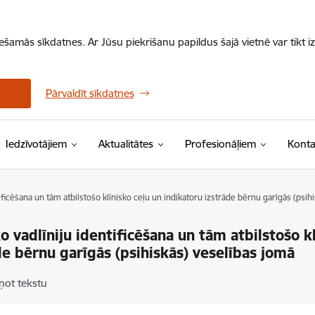
iešamās sīkdatnes. Ar Jūsu piekrišanu papildus šajā vietnē var tikt i
Pārvaldīt sīkdatnes
Iedzīvotājiem
Aktualitātes
Profesionāļiem
Konta
tificēšana un tām atbilstošo klīnisko ceļu un indikatoru izstrāde bērnu garīgās (psih
ko vadlīniju identificēšana un tām atbilstošo k
de bērnu garīgās (psihiskās) veselības jomā
ņot tekstu