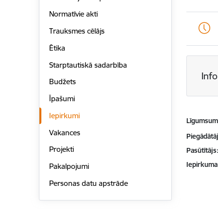
Normatīvie akti
Trauksmes cēlājs
Ētika
Starptautiskā sadarbība
Inf
Budžets
Īpašumi
Iepirkumi
Līgumsu
Vakances
Piegādātājs
Projekti
Pasūtītājs
Iepirkuma
Pakalpojumi
Personas datu apstrāde