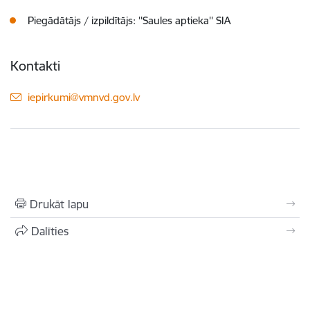
Piegādātājs / izpildītājs: ''Saules aptieka'' SIA
Kontakti
E-pasts:
iepirkumi@vmnvd.gov.lv
Drukāt lapu
Dalīties