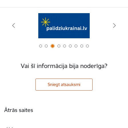
Vai šī informācija bija noderīga?
Sniegt atsauksmi
Kājene
Ātrās saites