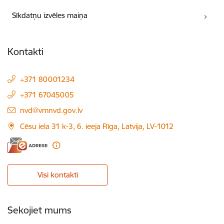
Sīkdatņu izvēles maiņa
Kontakti
+371 80001234
+371 67045005
E-pasts:
nvd@vmnvd.gov.lv
Cēsu iela 31 k-3, 6. ieeja Rīga, Latvija, LV-1012
Visi kontakti
Sekojiet mums