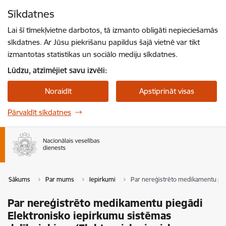
Pāriet uz lapas saturu
Sīkdatnes
Spied
lai meklētu
Enter
Lai šī tīmekļvietne darbotos, tā izmanto obligāti nepieciešamās
sīkdatnes. Ar Jūsu piekrišanu papildus šajā vietnē var tikt
izmantotas statistikas un sociālo mediju sīkdatnes.
Lūdzu, atzīmējiet savu izvēli:
Noraidīt
Apstiprināt visas
Pārvaldīt sīkdatnes
Sākums
Par mums
Iepirkumi
Par nereģistrēto medikamentu pieg
Par nereģistrēto medikamentu piegādi
Elektronisko iepirkumu sistēmas