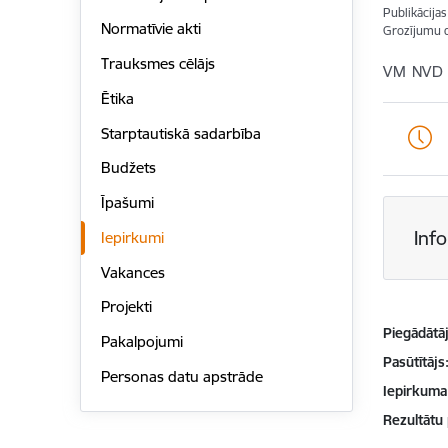
Publikācija
Normatīvie akti
Grozījumu 
Trauksmes cēlājs
VM NVD 
Ētika
Starptautiskā sadarbība
Budžets
Īpašumi
Inf
Iepirkumi
Vakances
Projekti
Piegādātājs
Pakalpojumi
Pasūtītājs
Personas datu apstrāde
Iepirkuma
Rezultātu