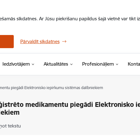
iešamās sīkdatnes. Ar Jūsu piekrišanu papildus šajā vietnē var tikt i
Pārvaldīt sīkdatnes
Iedzīvotājiem
Aktualitātes
Profesionāļiem
Konta
mentu piegādi Elektronisko iepirkumu sistēmas dalībniekiem
ģistrēto medikamentu piegādi Elektronisko 
iekiem
ņot tekstu