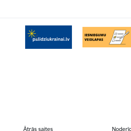
Kājene
Ātrās saites
Noderīg