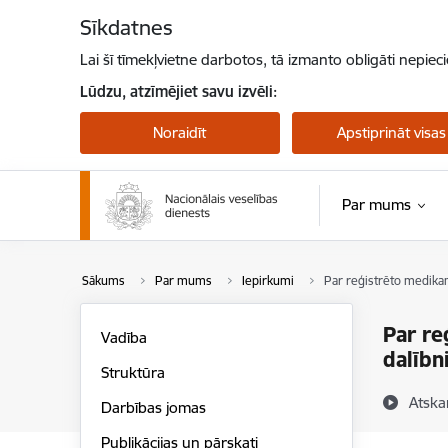
Pāriet uz lapas saturu
Sīkdatnes
Lai šī tīmekļvietne darbotos, tā izmanto obligāti nepiec
Lūdzu, atzīmējiet savu izvēli:
Noraidīt
Apstiprināt visas
Par mums
Sākums
Par mums
Iepirkumi
Par reģistrēto medika
Par re
Vadība
dalībn
Struktūra
Atska
Darbības jomas
Publikācijas un pārskati