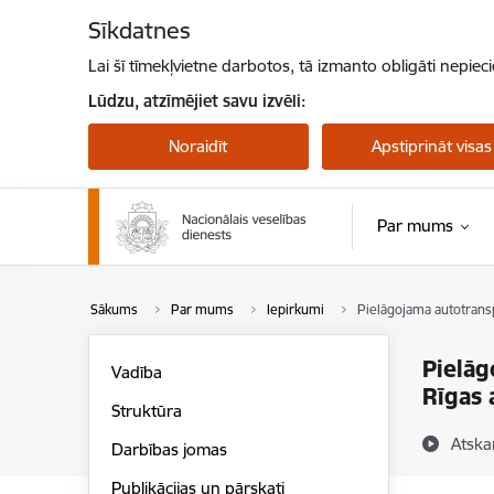
Pāriet uz lapas saturu
Sīkdatnes
Lai šī tīmekļvietne darbotos, tā izmanto obligāti nepiec
Lūdzu, atzīmējiet savu izvēli:
Noraidīt
Apstiprināt visas
Par mums
Sākums
Par mums
Iepirkumi
Pielāgojama autotrans
Pielāg
Vadība
Rīgas
Struktūra
Atska
Darbības jomas
Publikācijas un pārskati