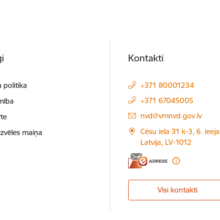
i
Kontakti
 politika
+371 80001234
+371 67045005
mība
E-pasts:
nvd@vmnvd.gov.lv
te
Cēsu iela 31 k-3, 6. ieeja
izvēles maiņa
Latvija, LV-1012
Visi kontakti