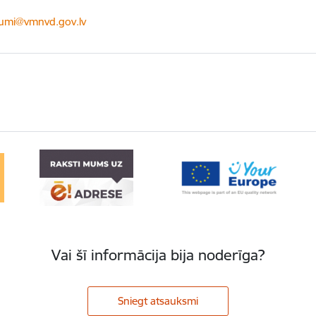
ts:
kumi@vmnvd.gov.lv
Vai šī informācija bija noderīga?
Sniegt atsauksmi