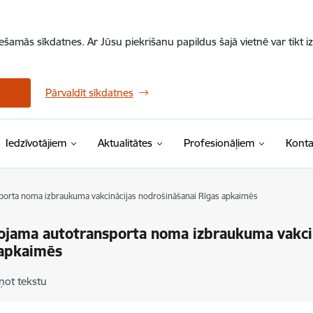
iešamās sīkdatnes. Ar Jūsu piekrišanu papildus šajā vietnē var tikt i
Pārvaldīt sīkdatnes
Iedzīvotājiem
Aktualitātes
Profesionāļiem
Konta
porta noma izbraukuma vakcinācijas nodrošināšanai Rīgas apkaimēs
ojama autotransporta noma izbraukuma vakcin
 apkaimēs
ņot tekstu