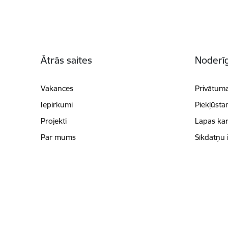
Kājene
Ātrās saites
Noderīg
Vakances
Privātuma
Iepirkumi
Piekļūsta
Projekti
Lapas kar
Par mums
Sīkdatņu 