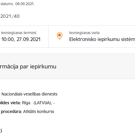
s datums:
08.09.2021.
 2021/40
Iesniegšanas termiņš
Iesniegšanas vieta
10:00, 27.09.2021
Elektronisko iepirkumu sistē
ormācija par iepirkumu
Nacionālais veselības dienests
ildes vieta
Rīga . (LATVIJA), -
 procedūra
Atklāts konkurss
i