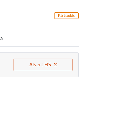
Pārtraukts
mā
Atvērt EIS