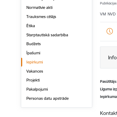
Publikācija
Normatīvie akti
VM NVD
Trauksmes cēlājs
Ētika
Starptautiskā sadarbība
Budžets
Īpašumi
Inf
Iepirkumi
Vakances
Projekti
Pasūtītājs
Līguma izp
Pakalpojumi
Iepirkuma
Personas datu apstrāde
Kontakt