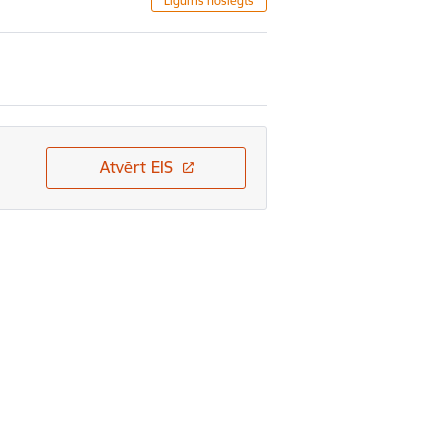
Līgums noslēgts
Atvērt EIS