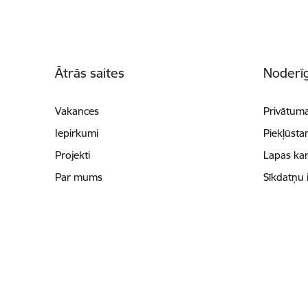
Kājene
Ātrās saites
Noderīg
Vakances
Privātuma
Iepirkumi
Piekļūsta
Projekti
Lapas kar
Par mums
Sīkdatņu 