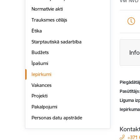
VM NVD
Normatīvie akti
Trauksmes cēlājs
Ētika
Starptautiskā sadarbība
Inf
Budžets
Īpašumi
Iepirkumi
Piegādātājs
Vakances
Pasūtītājs
Projekti
Līguma izp
Pakalpojumi
Iepirkuma
Personas datu apstrāde
Kontakt
+371