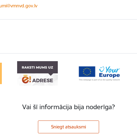
ts:
kumi@vmnvd.gov.lv
Vai šī informācija bija noderīga?
Sniegt atsauksmi