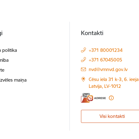
i
Kontakti
 politika
+371 80001234
+371 67045005
mība
E-pasts:
nvd@vmnvd.gov.lv
te
Cēsu iela 31 k-3, 6. ieeja
izvēles maiņa
Latvija, LV-1012
Visi kontakti