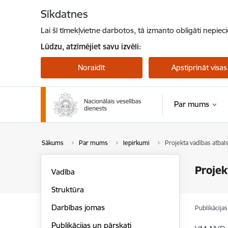
Pāriet uz lapas saturu
Sīkdatnes
Lai šī tīmekļvietne darbotos, tā izmanto obligāti nepiec
Lūdzu, atzīmējiet savu izvēli:
Noraidīt
Apstiprināt visas
Par mums
Sākums
Par mums
Iepirkumi
Projekta vadības atbal
Projek
Vadība
Struktūra
Darbības jomas
Publikācija
Publikācijas un pārskati