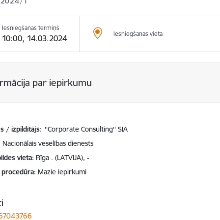
 2024/1
Iesniegšanas termiņš
Iesniegšanas vieta
10:00, 14.03.2024
ormācija par iepirkumu
 / izpildītājs:
''Corporate Consulting'' SIA
Nacionālais veselības dienests
ildes vieta
Rīga . (LATVIJA), -
 procedūra
Mazie iepirkumi
i
 67043766