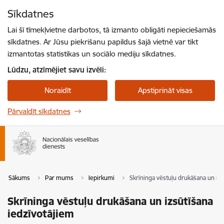
Pāriet uz lapas saturu
Sīkdatnes
Spied
lai meklētu
Enter
Lai šī tīmekļvietne darbotos, tā izmanto obligāti nepieciešamās
sīkdatnes. Ar Jūsu piekrišanu papildus šajā vietnē var tikt
izmantotas statistikas un sociālo mediju sīkdatnes.
Lūdzu, atzīmējiet savu izvēli:
Noraidīt
Apstiprināt visas
Pārvaldīt sīkdatnes
Sākums
Par mums
Iepirkumi
Skrīninga vēstuļu drukāšana un izs
Skrīninga vēstuļu drukāšana un izsūtīšana
iedzīvotājiem