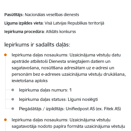
Pasūtītājs
Nacionālais veselības dienests
Līguma izpildes vieta
Visā Latvijas Republikas teritorijā
Iepirkuma procedūra
Atklāts konkurss
Iepirkums ir sadalīts daļās:
Iepirkuma daļas nosaukums: Uzaicinājuma vēstuļu datu
apstrāde atbilstoši Dienesta sniegtajiem datiem un
sagatavošana, nosūtīšana adresātam uz e-adresi un
personām bez e-adreses uzaicinājuma vēstuļu drukāšana,
ievietošana aploks
Iepirkuma daļas numurs: 1
Iepirkuma daļas statuss: Līgumi noslēgti
Piegādātājs / izpildītājs: Unifiedpost AS (ex. Fitek AS)
Iepirkuma daļas nosaukums: Uzaicinājuma vēstuļu
sagatavotāja nodoto papīra formāta uzaicinājuma vēstuļu