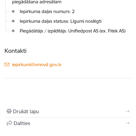
piegādāšana adresātam
Iepirkuma daļas numurs: 2
Iepirkuma daļas statuss: Līgumi noslēgti
Piegādātājs / izpildītājs: Unifiedpost AS (ex. Fitek AS)
Kontakti
E-pasts:
iepirkumi@vmnvd.gov.lv
Drukāt lapu
Dalīties