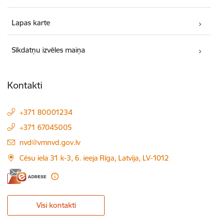
Lapas karte
Sīkdatņu izvēles maiņa
Kontakti
+371 80001234
+371 67045005
E-pasts:
nvd@vmnvd.gov.lv
Cēsu iela 31 k-3, 6. ieeja Rīga, Latvija, LV-1012
Visi kontakti