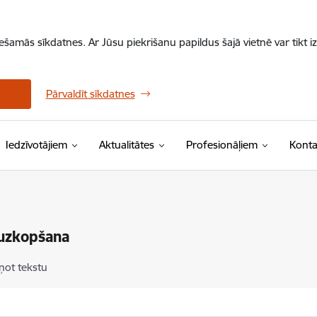
iešamās sīkdatnes. Ar Jūsu piekrišanu papildus šajā vietnē var tikt i
Pārvaldīt sīkdatnes
Iedzīvotājiem
Aktualitātes
Profesionāļiem
Konta
 uzkopšana
ņot tekstu