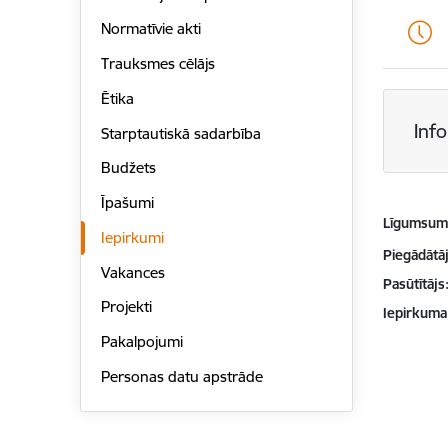
Normatīvie akti
Trauksmes cēlājs
Ētika
Inf
Starptautiskā sadarbība
Budžets
Īpašumi
Līgumsu
Iepirkumi
Piegādātājs
Vakances
Pasūtītājs
Projekti
Iepirkuma
Pakalpojumi
Personas datu apstrāde