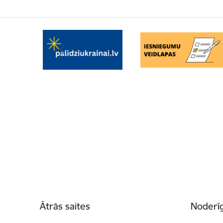
Kājene
Ātrās saites
Noderīg