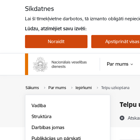
Pāriet uz lapas saturu
Sīkdatnes
Lai šī tīmekļvietne darbotos, tā izmanto obligāti nepiec
Lūdzu, atzīmējiet savu izvēli:
Noraidīt
Apstiprināt visas
Par mums
Sākums
Par mums
Iepirkumi
Telpu uzkopšana
Telpu
Vadība
Struktūra
Atska
Darbības jomas
Publikācijas un pārskati