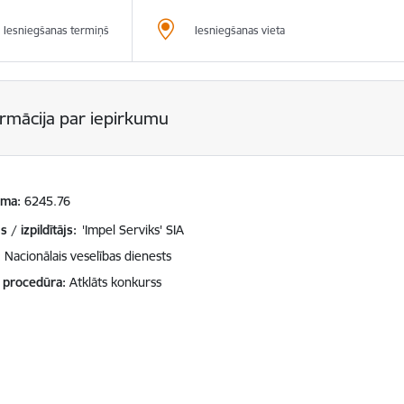
Iesniegšanas termiņš
Iesniegšanas vieta
ormācija par iepirkumu
mma
6245.76
 / izpildītājs:
'Impel Serviks' SIA
Nacionālais veselības dienests
 procedūra
Atklāts konkurss