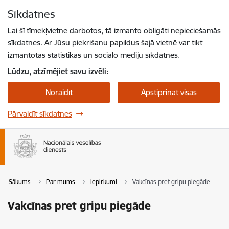
Pāriet uz lapas saturu
Sīkdatnes
Spied
lai meklētu
Enter
Lai šī tīmekļvietne darbotos, tā izmanto obligāti nepieciešamās
sīkdatnes. Ar Jūsu piekrišanu papildus šajā vietnē var tikt
izmantotas statistikas un sociālo mediju sīkdatnes.
Lūdzu, atzīmējiet savu izvēli:
Noraidīt
Apstiprināt visas
Pārvaldīt sīkdatnes
Sākums
Par mums
Iepirkumi
Vakcīnas pret gripu piegāde
Vakcīnas pret gripu piegāde