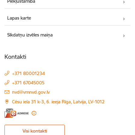
Piekļūstamība
Lapas karte
Sīkdatņu izvēles maiņa
Kontakti
+371 80001234
+371 67045005
E-pasts:
nvd@vmnvd.gov.lv
Cēsu iela 31 k-3, 6. ieeja Rīga, Latvija, LV-1012
Visi kontakti