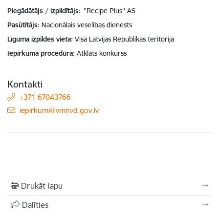
Piegādātājs / izpildītājs:
''Recipe Plus'' AS
Pasūtītājs
Nacionālais veselības dienests
Līguma izpildes vieta
Visā Latvijas Republikas teritorijā
Iepirkuma procedūra
Atklāts konkurss
Kontakti
+371 67043766
E-pasts:
iepirkumi@vmnvd.gov.lv
Drukāt lapu
Dalīties