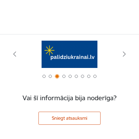
Vai šī informācija bija noderīga?
Sniegt atsauksmi
Kājene