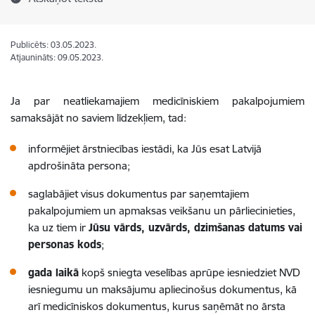
Publicēts: 03.05.2023.
Atjaunināts: 09.05.2023.
Ja par neatliekamajiem medicīniskiem pakalpojumiem
samaksājāt no saviem līdzekļiem, tad:
informējiet ārstniecības iestādi, ka Jūs esat Latvijā
apdrošināta persona;
saglabājiet visus dokumentus par saņemtajiem
pakalpojumiem un apmaksas veikšanu un pārliecinieties,
ka uz tiem ir
Jūsu vārds, uzvārds, dzimšanas datums vai
personas kods
;
gada laikā
kopš sniegta veselības aprūpe iesniedziet NVD
iesniegumu un maksājumu apliecinošus dokumentus, kā
arī medicīniskos dokumentus, kurus saņēmāt no ārsta