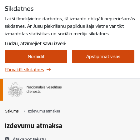
Pāriet uz lapas saturu
Sīkdatnes
Spied
lai meklētu
Enter
Lai šī tīmekļvietne darbotos, tā izmanto obligāti nepieciešamās
sīkdatnes. Ar Jūsu piekrišanu papildus šajā vietnē var tikt
izmantotas statistikas un sociālo mediju sīkdatnes.
Lūdzu, atzīmējiet savu izvēli:
Noraidīt
Apstiprināt visas
Pārvaldīt sīkdatnes
Sākums
Izdevumu atmaksa
Izdevumu atmaksa
Atskaņot tekstu