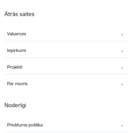
Kājene
Ātrās saites
Vakances
Iepirkumi
Projekti
Par mums
Noderīgi
Privātuma politika