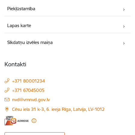
Piekļūstamība
Lapas karte
Sīkdatņu izvēles maiņa
Kontakti
+371 80001234
+371 67045005
E-pasts:
nvd@vmnvd.gov.lv
Cēsu iela 31 k-3, 6. ieeja Rīga, Latvija, LV-1012