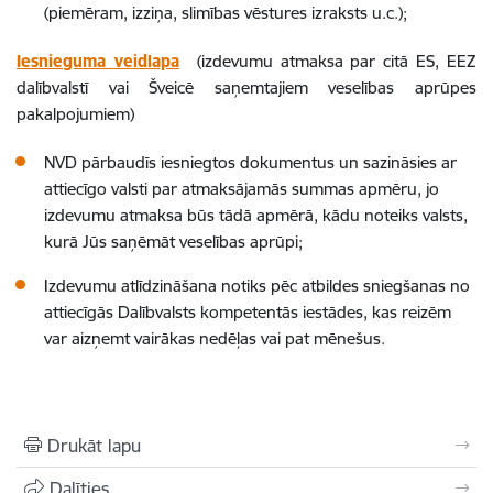
(piemēram, izziņa, slimības vēstures izraksts u.c.);
Iesnieguma veidlapa
(i
zdevumu atmaksa par citā ES, EEZ
dalībvalstī vai Šveicē saņemtajiem veselības aprūpes
pakalpojumiem)
NVD pārbaudīs iesniegtos dokumentus un sazināsies ar
attiecīgo valsti par atmaksājamās summas apmēru, jo
izdevumu atmaksa būs tādā apmērā, kādu noteiks valsts,
kurā Jūs saņēmāt veselības aprūpi;
Izdevumu atlīdzināšana notiks pēc atbildes sniegšanas no
attiecīgās Dalībvalsts kompetentās iestādes, kas reizēm
var aizņemt vairākas nedēļas vai pat mēnešus.
Drukāt lapu
Dalīties