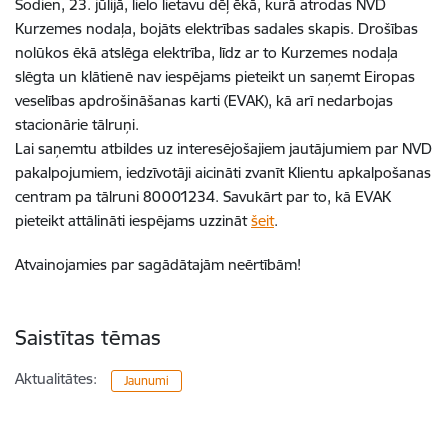
Šodien, 23. jūlijā, lielo lietavu dēļ ēkā, kurā atrodas NVD
Kurzemes nodaļa, bojāts elektrības sadales skapis. Drošības
nolūkos ēkā atslēga elektrība, līdz ar to Kurzemes nodaļa
slēgta un klātienē nav iespējams pieteikt un saņemt Eiropas
veselības apdrošināšanas karti (EVAK), kā arī nedarbojas
stacionārie tālruņi.
Lai saņemtu atbildes uz interesējošajiem jautājumiem par NVD
pakalpojumiem, iedzīvotāji aicināti zvanīt Klientu apkalpošanas
centram pa tālruni 80001234. Savukārt par to, kā EVAK
pieteikt attālināti iespējams uzzināt
šeit
.
Atvainojamies par sagādātajām neērtībām!
Saistītas tēmas
Aktualitātes:
Jaunumi