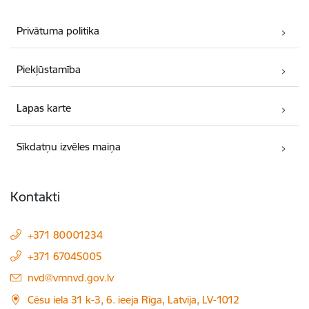
Privātuma politika
Piekļūstamība
Lapas karte
Sīkdatņu izvēles maiņa
Kontakti
+371 80001234
+371 67045005
E-pasts:
nvd@vmnvd.gov.lv
Cēsu iela 31 k-3, 6. ieeja Rīga, Latvija, LV-1012