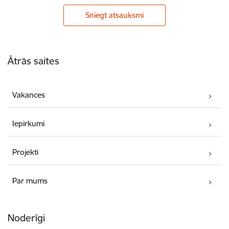
Sniegt atsauksmi
Kājene
Ātrās saites
Vakances
Iepirkumi
Projekti
Par mums
Noderīgi