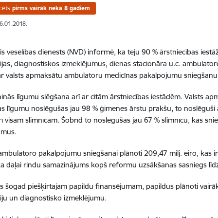
cēts
pirms vairāk nekā 8 gadiem
26.01.2018.
is veselības dienests (NVD) informē, ka teju 90 % ārstniecības iestā
ijas, diagnostiskos izmeklējumus, dienas stacionāra u.c. ambulato
ar valsts apmaksātu ambulatoru medicīnas pakalpojumu sniegšanu
rpinās līgumu slēgšana arī ar citām ārstniecības iestādēm. Valsts 
s līgumu noslēgušas jau 98 % ģimenes ārstu prakšu, to noslēguši a
arī visām slimnīcām. Šobrīd to noslēgušas jau 67 % slimnīcu, kas sn
umus.
bulatoro pakalpojumu sniegšanai plānoti 209,47 milj. eiro, kas ir p
ka daļai rindu samazinājums kopš reformu uzsākšanas sasniegs līd
es šogad piešķirtajam papildu finansējumam, papildus plānoti vair
iju un diagnostisko izmeklējumu.