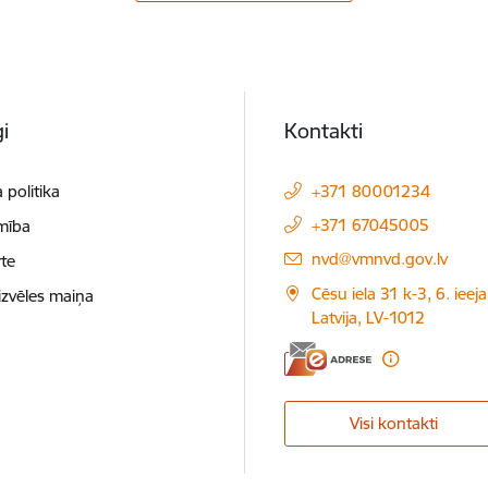
i
Kontakti
 politika
+371 80001234
+371 67045005
mība
E-pasts:
nvd@vmnvd.gov.lv
te
Cēsu iela 31 k-3, 6. ieeja
izvēles maiņa
Latvija, LV-1012
Visi kontakti