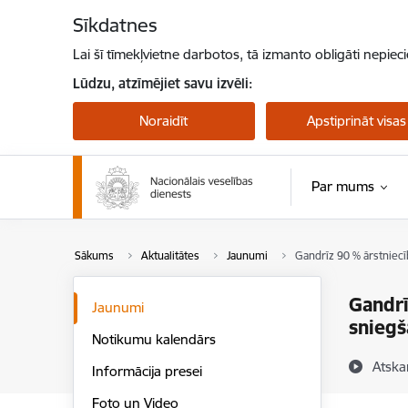
Pāriet uz lapas saturu
Sīkdatnes
Lai šī tīmekļvietne darbotos, tā izmanto obligāti nepiec
Lūdzu, atzīmējiet savu izvēli:
Noraidīt
Apstiprināt visas
Par mums
Sākums
Aktualitātes
Jaunumi
Gandrīz 90 % ārstniecī
Gandrī
Jaunumi
sniegš
Notikumu kalendārs
Atska
Informācija presei
Foto un Video