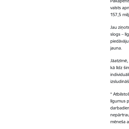
Pakāpenis
valsts ap
157,5 milj
Jau ziņot
slogs – l
piedāvāju
jauna.
Jāatzīmē,
kā līdz š
individuā
izsludinā
* Atbilst
līgumus p
darbadien
nepārtrau
mēneša a