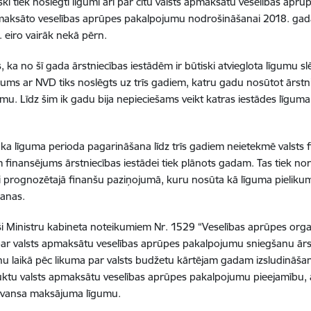
ki tiek noslēgti līgumi arī par citu valsts apmaksātu veselības a
maksāto veselības aprūpes pakalpojumu nodrošināšanai 2018. gadā pl
. eiro vairāk nekā pērn.
s, ka no šī gada ārstniecības iestādēm ir būtiski atvieglota līgumu s
īgums ar NVD tiks noslēgts uz trīs gadiem, katru gadu nosūtot ārstn
mu. Līdz šim ik gadu bija nepieciešams veikt katras iestādes līgu
 ka līguma perioda pagarināšana līdz trīs gadiem neietekmē valsts
im finansējums ārstniecības iestādei tiek plānots gadam. Tas tiek nor
li prognozētajā finanšu paziņojumā, kuru nosūta kā līguma pieliku
šanas.
oši Ministru kabineta noteikumiem Nr. 1529 “Veselības aprūpes org
ar valsts apmaksātu veselības aprūpes pakalpojumu sniegšanu ārs
u laikā pēc likuma par valsts budžetu kārtējam gadam izsludināš
ktu valsts apmaksātu veselības aprūpes pakalpojumu pieejamību, ār
vansa maksājuma līgumu.