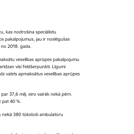
žu, kas nodrošina speciālistu
ros pakalpojumus, jau ir noslēgušas
 no 2018. gada.
apmaksātu veselības aprūpes pakalpojumu
rīdzan visi feldšerpunkti. Līgumi
iedz valsts apmaksātus veselības aprūpes
ar 37,6 milj. eiro vairāk nekā pērn.
z pat 40 %.
āk nekā 380 tūkstoši ambulatoru