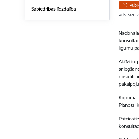
Publi
Sabiedrības līdzdalība
Publicēts: 
Nacionāla
konsultāc
līgumu p
Aktīvi tu
sniegšana
nosūtīti 
pakalpoj
Kopumā am
Plānots, 
Pateicoti
konsultāc