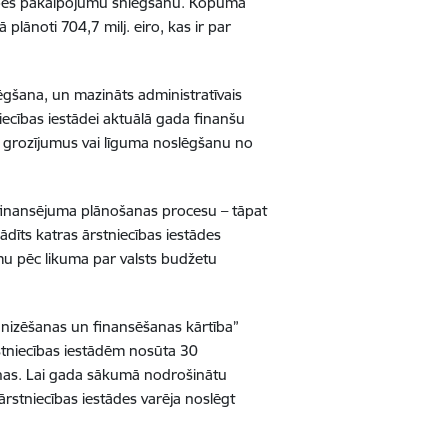
prūpes pakalpojumu sniegšanu. Kopumā
ānoti 704,7 milj. eiro, kas ir par
lēgšana, un mazināts administratīvais
iecības iestādei aktuālā gada finanšu
ma grozījumus vai līguma noslēgšanu no
 finansējuma plānošanas procesu – tāpat
ādīts katras ārstniecības iestādes
mu pēc likuma par valsts budžetu
anizēšanas un finansēšanas kārtība”
tniecības iestādēm nosūta 30
anas. Lai gada sākumā nodrošinātu
stniecības iestādes varēja noslēgt