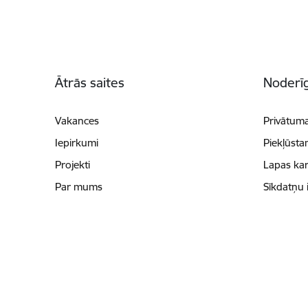
Kājene
Ātrās saites
Noderīg
Vakances
Privātuma
Iepirkumi
Piekļūsta
Projekti
Lapas kar
Par mums
Sīkdatņu 