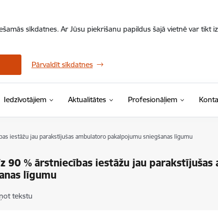
iešamās sīkdatnes. Ar Jūsu piekrišanu papildus šajā vietnē var tikt i
Pārvaldīt sīkdatnes
Iedzīvotājiem
Aktualitātes
Profesionāļiem
Konta
bas iestāžu jau parakstījušas ambulatoro pakalpojumu sniegšanas līgumu
z 90 % ārstniecības iestāžu jau parakstījuša
anas līgumu
ņot tekstu