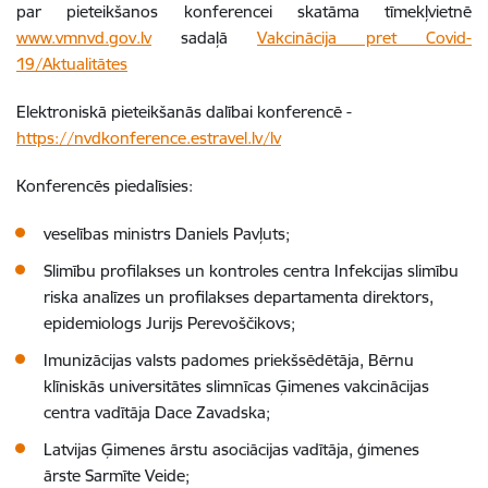
par pieteikšanos konferencei skatāma tīmekļvietnē
www.vmnvd.gov.lv
sadaļā
Vakcinācija pret Covid-
19/Aktualitātes
Elektroniskā pieteikšanās dalībai konferencē -
https://nvdkonference.estravel.lv/lv
Konferencēs piedalīsies:
veselības ministrs Daniels Pavļuts;
Slimību profilakses un kontroles centra Infekcijas slimību
riska analīzes un profilakses departamenta direktors,
epidemiologs Jurijs Perevoščikovs;
Imunizācijas valsts padomes priekšsēdētāja, Bērnu
klīniskās universitātes slimnīcas Ģimenes vakcinācijas
centra vadītāja Dace Zavadska;
Latvijas Ģimenes ārstu asociācijas vadītāja, ģimenes
ārste Sarmīte Veide;