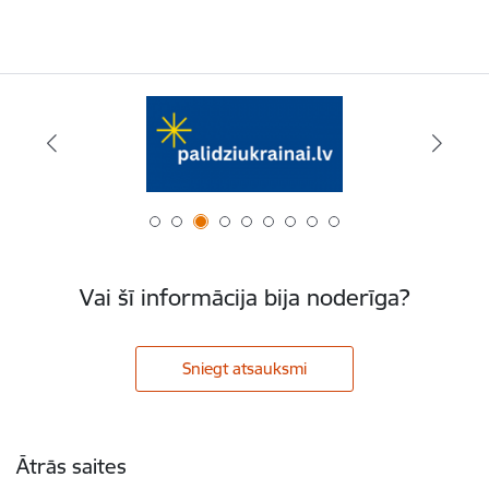
Vai šī informācija bija noderīga?
Sniegt atsauksmi
Kājene
Ātrās saites