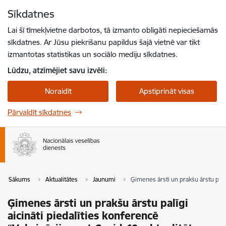
Pāriet uz lapas saturu
Sīkdatnes
Spied
lai meklētu
Enter
Lai šī tīmekļvietne darbotos, tā izmanto obligāti nepieciešamās
sīkdatnes. Ar Jūsu piekrišanu papildus šajā vietnē var tikt
izmantotas statistikas un sociālo mediju sīkdatnes.
Lūdzu, atzīmējiet savu izvēli:
Noraidīt
Apstiprināt visas
Pārvaldīt sīkdatnes
Sākums
Aktualitātes
Jaunumi
Ģimenes ārsti un prakšu ārstu palīg
Ģimenes ārsti un prakšu ārstu palīgi
aicināti piedalīties konferencē