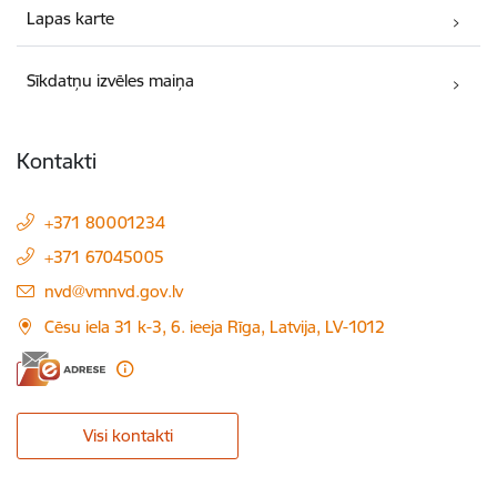
Lapas karte
Sīkdatņu izvēles maiņa
Kontakti
+371 80001234
+371 67045005
E-pasts:
nvd@vmnvd.gov.lv
Cēsu iela 31 k-3, 6. ieeja Rīga, Latvija, LV-1012
Visi kontakti