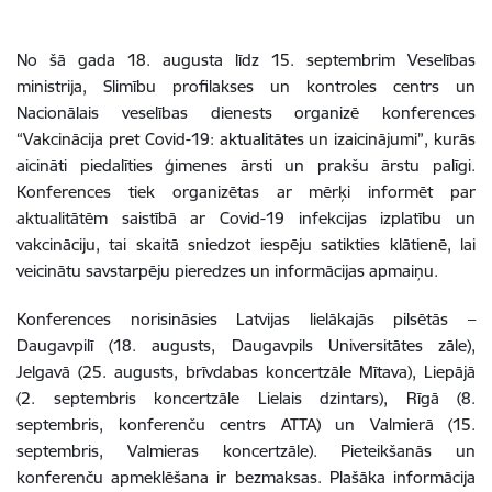
No šā gada 18. augusta līdz 15. septembrim Veselības
ministrija, Slimību profilakses un kontroles centrs un
Nacionālais veselības dienests organizē konferences
“Vakcinācija pret Covid-19: aktualitātes un izaicinājumi”, kurās
aicināti piedalīties ģimenes ārsti un prakšu ārstu palīgi.
Konferences tiek organizētas ar mērķi informēt par
aktualitātēm saistībā ar Covid-19 infekcijas izplatību un
vakcināciju, tai skaitā sniedzot iespēju satikties klātienē, lai
veicinātu savstarpēju pieredzes un informācijas apmaiņu.
Konferences norisināsies Latvijas lielākajās pilsētās –
Daugavpilī (18. augusts, Daugavpils Universitātes zāle),
Jelgavā (25. augusts, brīvdabas koncertzāle Mītava), Liepājā
(2. septembris koncertzāle Lielais dzintars), Rīgā (8.
septembris, konferenču centrs ATTA) un Valmierā (15.
septembris, Valmieras koncertzāle). Pieteikšanās un
konferenču apmeklēšana ir bezmaksas. Plašāka informācija