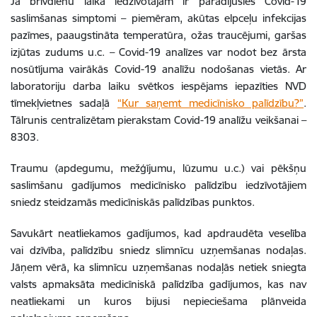
Ja brīvdienu laikā iedzīvotājam ir parādījušies Covid-19
saslimšanas simptomi – piemēram, akūtas elpceļu infekcijas
pazīmes, paaugstināta temperatūra, ožas traucējumi, garšas
izjūtas zudums u.c. – Covid-19 analīzes var nodot bez ārsta
nosūtījuma vairākās Covid-19 analīžu nodošanas vietās. Ar
laboratoriju darba laiku svētkos iespējams iepazīties NVD
tīmekļvietnes sadaļā
“Kur saņemt medicīnisko palīdzību?”
.
Tālrunis centralizētam pierakstam Covid-19 analīžu veikšanai –
8303.
Traumu (apdegumu, mežģījumu, lūzumu u.c.) vai pēkšņu
saslimšanu gadījumos medicīnisko palīdzību iedzīvotājiem
sniedz steidzamās medicīniskās palīdzības punktos.
Savukārt neatliekamos gadījumos, kad apdraudēta veselība
vai dzīvība, palīdzību sniedz slimnīcu uzņemšanas nodaļas.
Jāņem vērā, ka slimnīcu uzņemšanas nodaļās netiek sniegta
valsts apmaksāta medicīniskā palīdzība gadījumos, kas nav
neatliekami un kuros bijusi nepieciešama plānveida