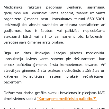
Medicīniska rakstura padomus vienkāršu saslimšanu
gadījumos visu diennakti varēs saņemt, zvanot uz valsts
organizēto Ģimenes ārstu konsultatīvo tālruni 66016001.
Iedzīvotāji tiek aicināti sazināties ar tālruņa speciālistiem arī
gadījumos, kad ir šaubas, vai palīdzība nepieciešama
steidzamā kārtā vai arī to var saņemt pēc brīvdienām,
vēršoties sava ģimenes ārsta praksē.
Rīgā un citās lielākajās Latvijas pilsētās medicīnisku
konsultāciju ikviens varēs saņemt pie dežūrārstiem, kuri
sniedz palīdzību ģimenes ārsta kompetences ietvaros. Arī
atsevišķas ģimenes ārstu prakses nodrošinās attālinātas un
klātienes konsultācijas saviem praksē reģistrētajiem
pacientiem.
Dežūrārstu darba grafiks svētku brīvdienās ir pieejams NVD
tīmekļvietnes sadaļā
“Kur saņemt medicīnisko palīdzību?”
.