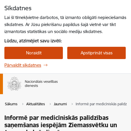
Pāriet uz lapas saturu
Sīkdatnes
Spied
lai meklētu
Enter
Lai šī tīmekļvietne darbotos, tā izmanto obligāti nepieciešamās
sīkdatnes. Ar Jūsu piekrišanu papildus šajā vietnē var tikt
izmantotas statistikas un sociālo mediju sīkdatnes.
Lūdzu, atzīmējiet savu izvēli:
Noraidīt
Apstiprināt visas
Pārvaldīt sīkdatnes
Sākums
Aktualitātes
Jaunumi
Informē par medicīniskās palīdzī
Informē par medicīniskās palīdzības
saņemšanas iespējām Ziemassvētku un