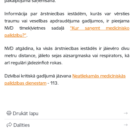
pakalpojuma saņemšana.
Informācija par ārstniecības iestādēm, kurās var vērsties
traumu vai veselības apdraudējuma gadījumos, ir pieejama
NVD tīmekļvietnes sadaļā
“Kur saņemt medicīnisko
palīdzību?”
.
NVD atgādina, ka visās ārstniecības iestādēs ir jāievēro divu
metru distance, jālieto sejas aizsargmaska vai respirators, kā
arī regulāri jādezinficē rokas.
Dzīvībai kritiskā gadījumā jāzvana
Neatliekamās medicīniskās
palīdzības dienestam
- 113.
Drukāt lapu
Dalīties