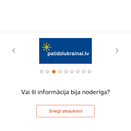
Vai šī informācija bija noderīga?
Sniegt atsauksmi
Kājene