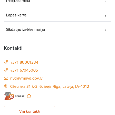
Piekļūstamība
Lapas karte
Sīkdatņu izvēles maiņa
Kontakti
+371 80001234
+371 67045005
E-pasts:
nvd@vmnvd.gov.lv
Cēsu iela 31 k-3, 6. ieeja Rīga, Latvija, LV-1012
Visi kontakti