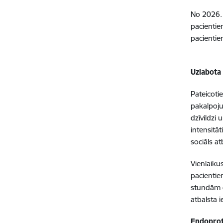
No 2026. 
pacientie
pacientie
Uzlabota
Pateicoti
pakalpoju
dzīvildzi
intensitā
sociāls a
Vienlaiku
pacientie
stundām d
atbalsta 
Endoprot