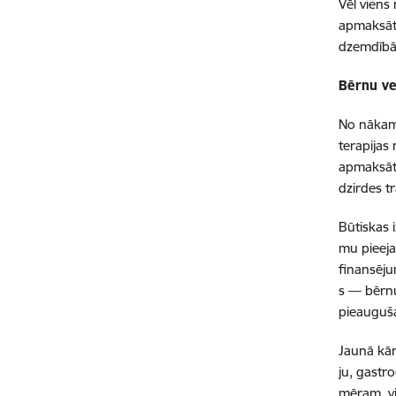
Vēl vien
apmaksāt
dzemdībām
Bērnu ve
No nākamā
terapijas
apmaksāta
dzirdes t
Būtiskas 
mu pieej
finansēju
s — bērnu
pieauguš
Jaunā kār
ju, gastr
mēram, vi