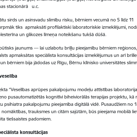
enas stacionārā u.c.
ātu sirds un asinsvadu slimību risku, bērniem vecumā no 5 līdz 11
rpmāk tiks apmaksāti profilaktiski laboratoriskie izmeklējumi, nod
lesterīna un glikozes līmeņa noteikšanu tukšā dūšā.
 būtisks jaunums
— lai uzlabotu briļļu pieejamību bērniem reģionos,
lsts apmaksātas speciālista konsultācijas izmeklējumus un arī brille
un bērniem bija jādodas uz Rīgu, Bērnu klīnisko universitātes slim
veselība
kta “Veselības aprūpes pakalpojumu modeļu attīstības laboratorij
teno pusautomatizētās kognitīvi biheiviorālās terapijas projektu, kā
 psihiatra pakalpojumu pieejamība digitālā vidē. Pusaudžiem no 
, nomāktības, trauksmes un citām sajūtām, būs pieejama mobilā lie
ita tiešsaistes padomiem.
eciālista konsultācijas