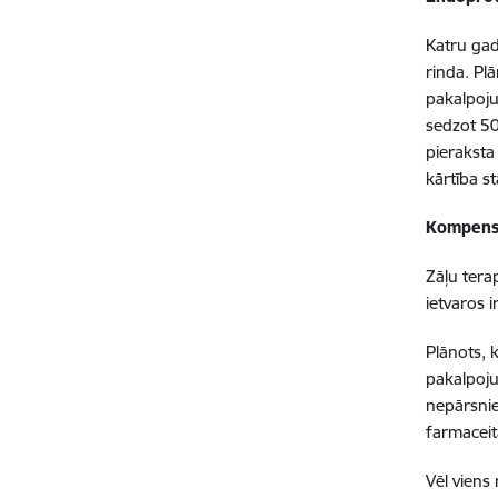
Katru gad
rinda. Pl
pakalpoju
sedzot 50
pieraksta
kārtība st
Kompens
Zāļu tera
ietvaros 
Plānots, 
pakalpoju
nepārsnie
farmaceit
Vēl viens