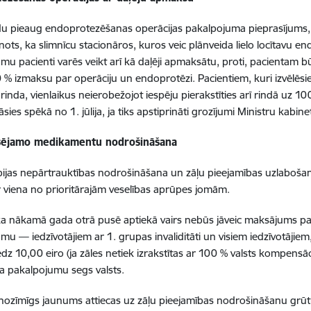
u pieaug endoprotezēšanas operācijas pakalpojuma pieprasījums, lī
ānots, ka slimnīcu stacionāros, kuros veic plānveida lielo locītavu 
mu pacienti varēs veikt arī kā daļēji apmaksātu, proti, pacientam 
 % izmaksu par operāciju un endoprotēzi. Pacientiem, kuri izvēlēsies
 rinda, vienlaikus neierobežojot iespēju pierakstīties arī rindā uz 1
āsies spēkā no 1. jūlija, ja tiks apstiprināti grozījumi Ministru kab
ējamo medikamentu nodrošināšana
pijas nepārtrauktības nodrošināšana un zāļu pieejamības uzlaboš
ir viena no prioritārajām veselības aprūpes jomām.
ka nākamā gada otrā pusē aptiekā vairs nebūs jāveic maksājums pa
mu — iedzīvotājiem ar 1. grupas invaliditāti un visiem iedzīvotājie
dz 10,00 eiro (ja zāles netiek izrakstītas ar 100 % valsts kompensā
a pakalpojumu segs valsts.
 nozīmīgs jaunums attiecas uz zāļu pieejamības nodrošināšanu grū