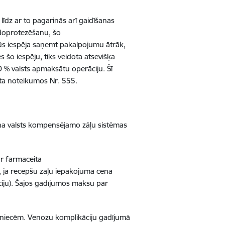
dz ar to pagarinās arī gaidīšanas
endoprotezēšanu, šo
būs iespēja saņemt pakalpojumu ātrāk,
 šo iespēju, tiks veidota atsevišķa
00 % valsts apmaksātu operāciju. Šī
ineta noteikumos Nr. 555.
ana valsts kompensējamo zāļu sistēmas
r farmaceita
m, ja recepšu zāļu iepakojuma cena
ciju). Šajos gadījumos maksu par
tniecēm. Venozu komplikāciju gadījumā