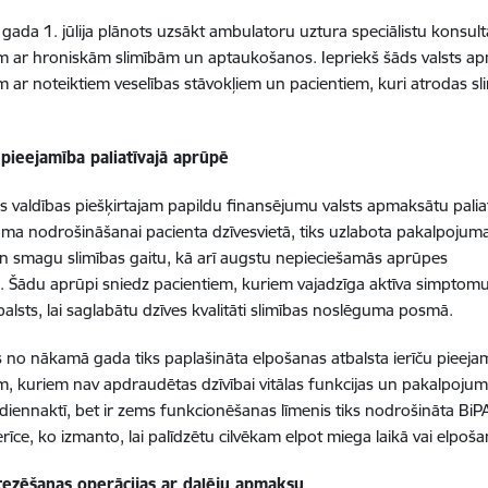
gada 1. jūlija plānots uzsākt ambulatoru uztura speciālistu konsu
m ar hroniskām slimībām un aptaukošanos. Iepriekš šāds valsts ap
m ar noteiktiem veselības stāvokļiem un pacientiem, kuri atrodas sl
 pieejamība paliatīvajā aprūpē
es valdības piešķirtajam papildu finansējumu valsts apmaksātu pa
ma nodrošināšanai pacienta dzīvesvietā, tiks uzlabota pakalpojum
 un smagu slimības gaitu, kā arī augstu nepieciešamās aprūpes
ti. Šādu aprūpi sniedz pacientiem, kuriem vajadzīga aktīva simptom
tbalsts, lai saglabātu dzīves kvalitāti slimības noslēguma posmā.
s no nākamā gada tiks paplašināta elpošanas atbalsta ierīču pieeja
m, kuriem nav apdraudētas dzīvībai vitālas funkcijas un pakalpoju
iennaktī, bet ir zems funkcionēšanas līmenis tiks nodrošināta BiPA
ierīce, ko izmanto, lai palīdzētu cilvēkam elpot miega laikā vai elp
ezēšanas operācijas ar daļēju apmaksu