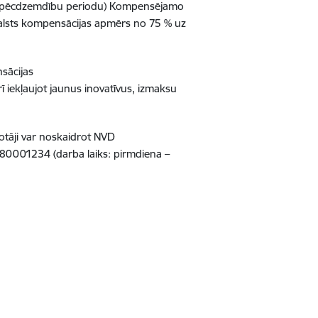
 un pēcdzemdību periodu) Kompensējamo
valsts kompensācijas apmērs no 75 % uz
sācijas
iekļaujot jaunus inovatīvus, izmaksu
otāji var noskaidrot NVD
 80001234 (darba laiks: pirmdiena –