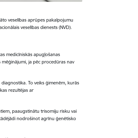
āto veselības aprūpes pakalpojumu
acionālais veselības dienests (NVD).
ātas medicīniskās apugļošanas
s mēģinājumi, ja pēc procedūras nav
s diagnostika. To veiks ģimenēm, kurās
kas rezultējas ar
tiem, paaugstinātu trisomiju risku vai
tādējādi nodrošinot agrīnu ģenētisko