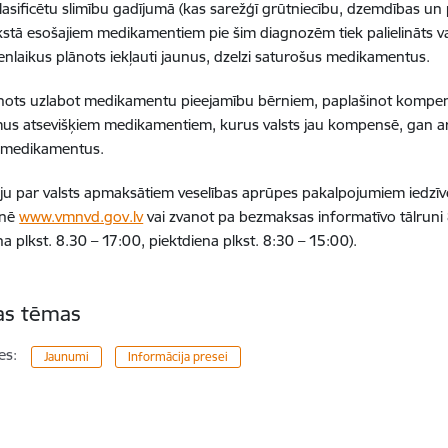
klasificētu slimību gadījumā (kas sarežģī grūtniecību, dzemdības
kstā esošajiem medikamentiem pie šim diagnozēm tiek palielināts 
enlaikus plānots iekļauti jaunus, dzelzi saturošus medikamentus.
nots uzlabot medikamentu pieejamību bērniem, paplašinot kompen
us atsevišķiem medikamentiem, kurus valsts jau kompensē, gan arī 
s medikamentus.
ju par valsts apmaksātiem veselības aprūpes pakalpojumiem iedzīv
tnē
www.vmnvd.gov.lv
vai zvanot pa bezmaksas informatīvo tālruni
na plkst. 8.30 – 17:00, piektdiena plkst. 8:30 – 15:00).
tas tēmas
es:
Jaunumi
Informācija presei