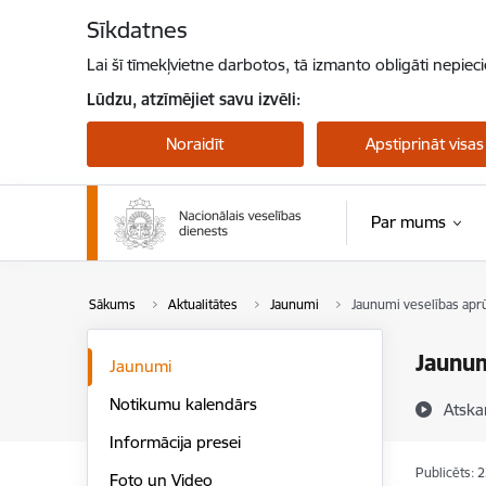
Pāriet uz lapas saturu
Sīkdatnes
Lai šī tīmekļvietne darbotos, tā izmanto obligāti nepiec
Lūdzu, atzīmējiet savu izvēli:
Noraidīt
Apstiprināt visas
Par mums
Sākums
Aktualitātes
Jaunumi
Jaunumi veselības aprū
Jaunum
Jaunumi
Notikumu kalendārs
Atska
Informācija presei
Publicēts: 
Foto un Video