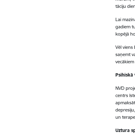
tāciju di
Lai mazin
gadiem tu
kopējā ho
Vēl viens
saņemt va
vecākiem 
Psihiskā 
NVD proje
centrs īs
apmaksātu
depresiju
un terape
Uztura sp