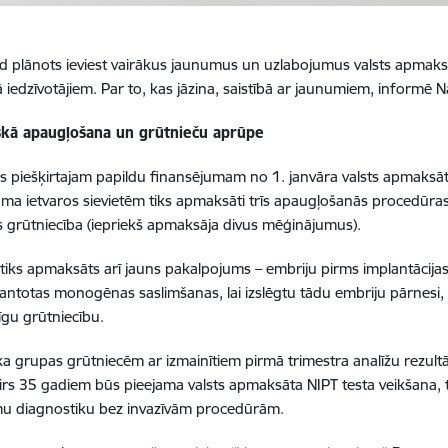
 plānots ieviest vairākus jaunumus un uzlabojumus valsts apmaks
 iedzīvotājiem. Par to, kas jāzina, saistībā ar jaunumiem, informē N
skā apaugļošana un grūtnieču aprūpe
es piešķirtajam papildu finansējumam no 1. janvāra valsts apmaks
ma ietvaros sievietēm tiks apmaksāti trīs apaugļošanās procedūra
es grūtniecība (iepriekš apmaksāja divus mēģinājumus).
iks apmaksāts arī jauns pakalpojums – embriju pirms implantācija
antotas monogēnas saslimšanas, lai izslēgtu tādu embriju pārnesi, 
īgu grūtniecību.
ka grupas grūtniecēm ar izmainītiem pirmā trimestra analīžu rezultā
rs 35 gadiem būs pieejama valsts apmaksāta NIPT testa veikšana, 
mu diagnostiku bez invazīvām procedūrām.