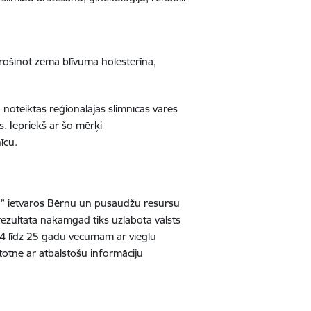
rošinot zema blīvuma holesterīna,
 noteiktās reģionālajās slimnīcās varēs
s. Iepriekš ar šo mērķi
nīcu.
a” ietvaros Bērnu un pusaudžu resursu
 rezultātā nākamgad tiks uzlabota valsts
14 līdz 25 gadu vecumam ar vieglu
totne ar atbalstošu informāciju