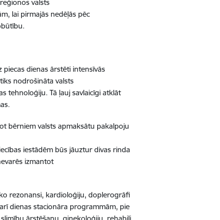
reģionos valsts
, lai pirmajās nedēļās pēc
bbūtību.
piecas dienas ārstēti intensīvās
tiks nodrošināta valsts
ehnoloģiju. Tā ļauj savlaicīgi atklāt
mas.
ot bērniem valsts apmaksātu pakalpoju
iecības iestādēm būs jāuztur divas rinda
nevarēs izmantot
 rezonansi, kardioloģiju, doplerogrāfi
kā arī dienas stacionāra programmām, pie
 slimību ārstēšanu, ginekoloģiju, rehabili