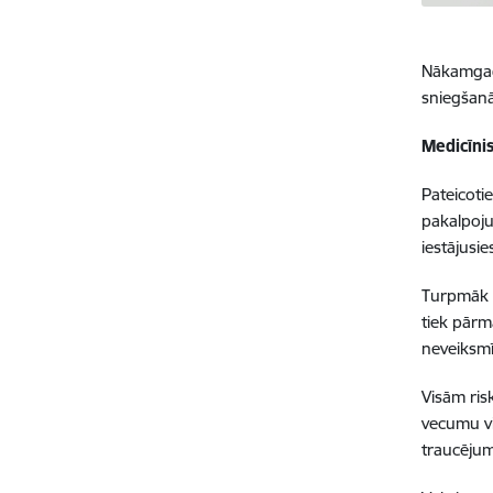
Nākamgad
sniegšanā
Medicīni
Pateicoti
pakalpoju
iestājusi
Turpmāk t
tiek pārm
neveiksm
Visām ris
vecumu vi
traucēju