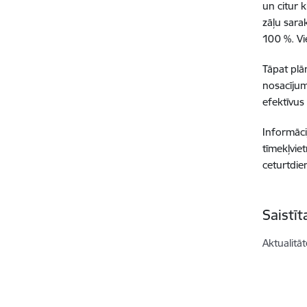
un citur 
zāļu sara
100 %. Vi
Tāpat plā
nosacījum
efektīvu
Informāci
tīmekļvie
ceturtdie
Saistī
Aktualitāt