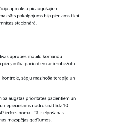
ltāciju apmaksu pieaugušajiem
maksāts pakalpojums bija pieejams tikai
imnīcas stacionārā.
liatīvās aprūpes mobilo komandu
a pieejamība pacientiem ar ierobežotu
u kontrole, sāpju mazinoša terapija un
mība augstas prioritātes pacientiem un
mu nepieciešams nodrošināt līdz 10
P ierīces noma . Tā ir elpošanas
ošanas mazspējas gadījumos.