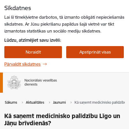
Pāriet uz lapas saturu
Sīkdatnes
Spied
lai meklētu
Enter
Lai šī tīmekļvietne darbotos, tā izmanto obligāti nepieciešamās
sīkdatnes. Ar Jūsu piekrišanu papildus šajā vietnē var tikt
izmantotas statistikas un sociālo mediju sīkdatnes.
Lūdzu, atzīmējiet savu izvēli:
Noraidīt
Apstiprināt visas
Pārvaldīt sīkdatnes
Sākums
Aktualitātes
Jaunumi
Kā saņemt medicīnisko palīdzību L
Kā saņemt medicīnisko palīdzību Līgo un
Jāņu brīvdienās?