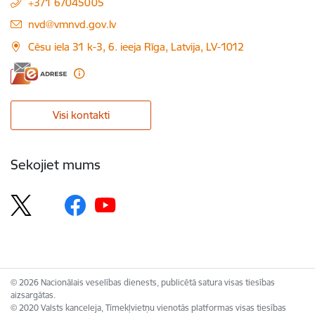
+371 67045005
E-pasts:
nvd@vmnvd.gov.lv
Cēsu iela 31 k-3, 6. ieeja Rīga, Latvija, LV-1012
Visi kontakti
Sekojiet mums
© 2026 Nacionālais veselības dienests, publicētā satura visas tiesības
aizsargātas.
© 2020 Valsts kanceleja, Tīmekļvietņu vienotās platformas visas tiesības