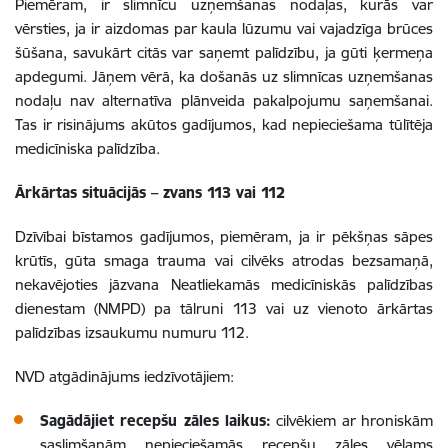
Piemēram, ir slimnīcu uzņemšanas nodaļas, kurās var
vērsties, ja ir aizdomas par kaula lūzumu vai vajadzīga brūces
šūšana, savukārt citās var saņemt palīdzību, ja gūti ķermeņa
apdegumi. Jāņem vērā, ka došanās uz slimnīcas uzņemšanas
nodaļu nav alternatīva plānveida pakalpojumu saņemšanai.
Tas ir risinājums akūtos gadījumos, kad nepieciešama tūlītēja
medicīniska palīdzība.
Ārkārtas situācijās – zvans 113 vai 112
Dzīvībai bīstamos gadījumos, piemēram, ja ir pēkšņas sāpes
krūtīs, gūta smaga trauma vai cilvēks atrodas bezsamaņā,
nekavējoties jāzvana Neatliekamās medicīniskās palīdzības
dienestam (NMPD) pa tālruni 113 vai uz vienoto ārkārtas
palīdzības izsaukumu numuru 112.
NVD atgādinājums iedzīvotājiem:
Sagādājiet recepšu zāles laikus:
cilvēkiem ar hroniskām
saslimšanām nepieciešamās recepšu zāles vēlams