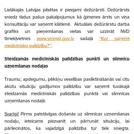
Lielākajās Latvijas pilsētas ir pieejami dežūrārsti. Dežūrārsts
sniedz tādus pašus pakalpojumus kā ģimenes ārsts un viņa
konsultāciju var saņemt klātienē. Aktuālais dežūrārstu darba
grafiks un pieņemšanas vietas var uzzināt NVD
tīmekļvietnes
www.vmnvd.gov.lv
sadaļā
“Kur saņemt
medicīnisko palīdzību?”
.
Steidzamās medicīniskās palīdzības punkti un slimnīcu
uzņemšanas nodaļas
Traumu, apdegumu, pēkšņu veselības pasliktināšanās vai citu
akūtu situāciju gadījumos palīdzību var saņemt tuvākajā
steidzamās medicīniskās palīdzības punktā vai slimnīcas
uzņemšanas nodaļā.
Svarīgi!
Pirms patstāvīgas došanās uz slimnīcas uzņemšanas
nodaļu, ieteicams piezvanīt un pārrunāt situāciju, lai
pārliecinātos, ka vajadzīgā palīdzība tur tiek sniegta.