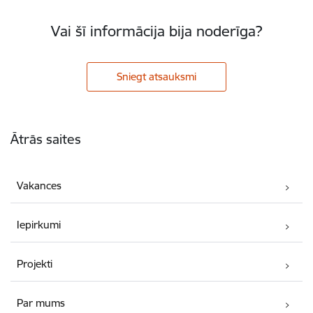
Vai šī informācija bija noderīga?
Sniegt atsauksmi
Kājene
Ātrās saites
Vakances
Iepirkumi
Projekti
Par mums