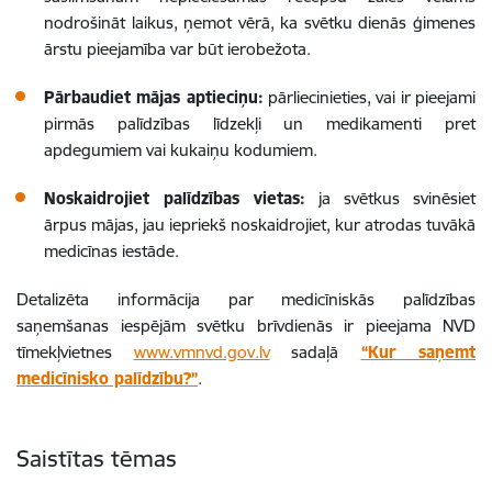
nodrošināt laikus, ņemot vērā, ka svētku dienās ģimenes
ārstu pieejamība var būt ierobežota.
Pārbaudiet mājas aptieciņu:
pārliecinieties, vai ir pieejami
pirmās palīdzības līdzekļi un medikamenti pret
apdegumiem vai kukaiņu kodumiem.
Noskaidrojiet palīdzības vietas:
ja svētkus svinēsiet
ārpus mājas, jau iepriekš noskaidrojiet, kur atrodas tuvākā
medicīnas iestāde.
Detalizēta informācija par medicīniskās palīdzības
saņemšanas iespējām svētku brīvdienās ir pieejama NVD
tīmekļvietnes
www.vmnvd.gov.lv
sadaļā
“Kur saņemt
medicīnisko palīdzību?”
.
Saistītas tēmas