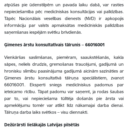
atpūšas pie ūdenstilpēm un pavada laiku dabā, var rasties
nepieciešamība pēc medicīniskas konsultācijas vai palīdzības.
Tāpēc Nacionālais veselības dienests (NVD) ir apkopojis
informāciju par valsts apmaksātas medicīniskās palīdzības
saņemšanas iespējām svētku brīvdienās.
Ģimenes ārstu konsultatīvais tālrunis
–
66016001
Vienkāršas saslimšanas, piemēram, saaukstēšanās, kakla
sāpes, neliels drudzis, gremošanas traucējumi, gadījumā un
hronisku slimību paasinājuma gadījumā aicinām sazināties ar
Ģimenes ārstu konsultatīvā tālruņa speciālistiem, zvanot
66016001. Eksperti sniegs medicīniskus padomus par
ieteicamo rīcību. Tāpat padomu var saņemt, ja rodas šaubas
par to, vai nepieciešama tūlītēja došanās pie ārsta vai
apmeklējumu tomēr var atlikt līdz nākamajai darba dienai.
Tālruņa darba laiks svētkos –
visu diennakti.
Dežūrārsti lielākajās Latvijas pilsētās