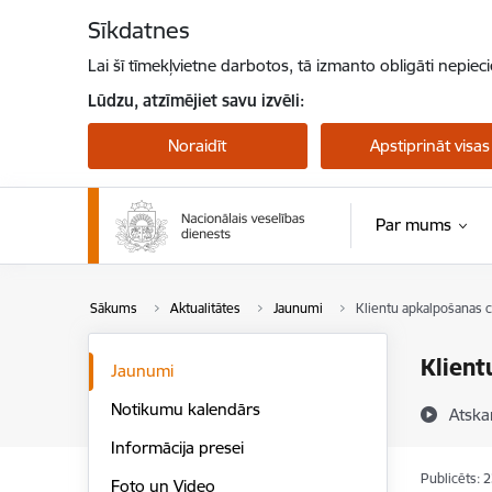
Pāriet uz lapas saturu
Sīkdatnes
Lai šī tīmekļvietne darbotos, tā izmanto obligāti nepiec
Lūdzu, atzīmējiet savu izvēli:
Noraidīt
Apstiprināt visas
Par mums
Sākums
Aktualitātes
Jaunumi
Klientu apkalpošanas ce
Klient
Jaunumi
Notikumu kalendārs
Atska
Informācija presei
Publicēts: 
Foto un Video