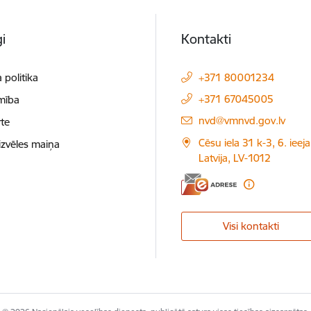
i
Kontakti
 politika
+371 80001234
+371 67045005
mība
E-pasts:
nvd@vmnvd.gov.lv
te
Cēsu iela 31 k-3, 6. ieeja
izvēles maiņa
Latvija, LV-1012
Visi kontakti