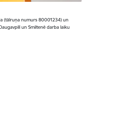
tra (tālruņa numurs 80001234) un
 Daugavpilī un Smiltenē darba laiku