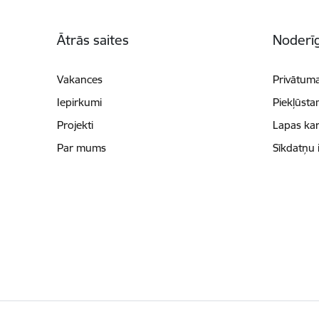
Kājene
Ātrās saites
Noderīg
Vakances
Privātuma
Iepirkumi
Piekļūsta
Projekti
Lapas kar
Par mums
Sīkdatņu 