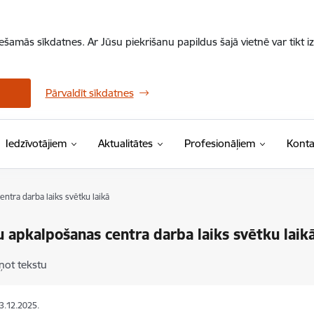
iešamās sīkdatnes. Ar Jūsu piekrišanu papildus šajā vietnē var tikt i
Pārvaldīt sīkdatnes
Iedzīvotājiem
Aktualitātes
Profesionāļiem
Konta
ntra darba laiks svētku laikā
u apkalpošanas centra darba laiks svētku laik
ņot tekstu
23.12.2025.