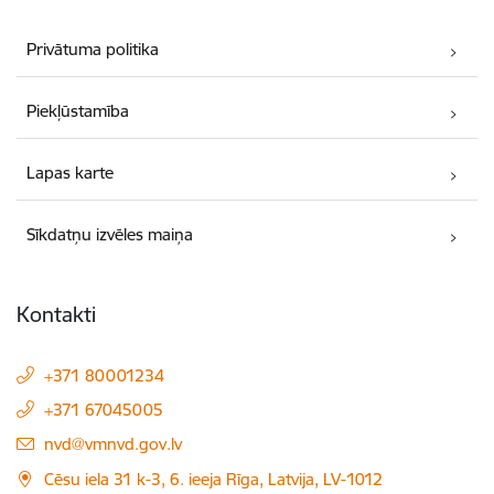
Privātuma politika
Piekļūstamība
Lapas karte
Sīkdatņu izvēles maiņa
Kontakti
+371 80001234
+371 67045005
E-pasts:
nvd@vmnvd.gov.lv
Cēsu iela 31 k-3, 6. ieeja Rīga, Latvija, LV-1012