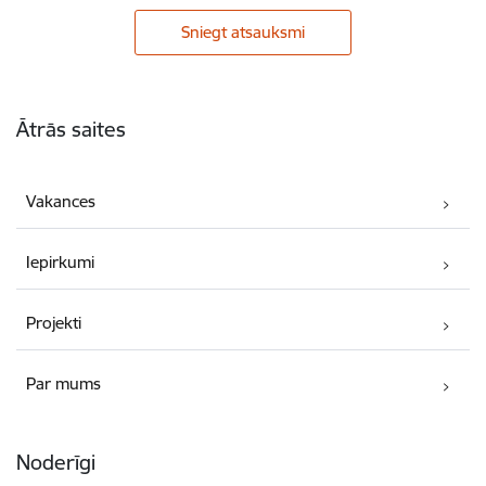
Sniegt atsauksmi
Kājene
Ātrās saites
Vakances
Iepirkumi
Projekti
Par mums
Noderīgi