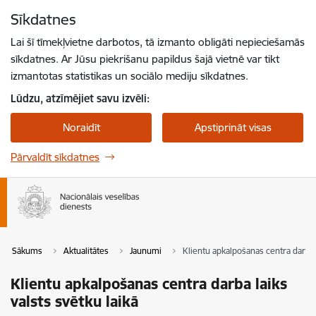
Pāriet uz lapas saturu
Sīkdatnes
Spied
lai meklētu
Enter
Lai šī tīmekļvietne darbotos, tā izmanto obligāti nepieciešamās
sīkdatnes. Ar Jūsu piekrišanu papildus šajā vietnē var tikt
izmantotas statistikas un sociālo mediju sīkdatnes.
Lūdzu, atzīmējiet savu izvēli:
Noraidīt
Apstiprināt visas
Pārvaldīt sīkdatnes
Sākums
Aktualitātes
Jaunumi
Klientu apkalpošanas centra darba l
Klientu apkalpošanas centra darba laiks
valsts svētku laikā