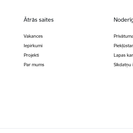
Kājene
Ātrās saites
Noderīg
Vakances
Privātuma
Iepirkumi
Piekļūsta
Projekti
Lapas kar
Par mums
Sīkdatņu 