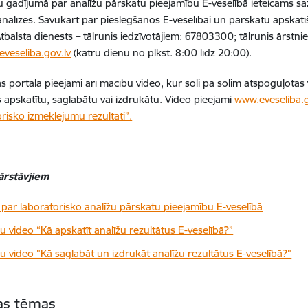
 gadījumā par analīžu pārskatu pieejamību E-veselībā ieteicams sazi
nalīzes. Savukārt par pieslēgšanos E-veselībai un pārskatu apskatī
 Atbalsta dienests – tālrunis iedzīvotājiem: 67803300; tālrunis ārst
eveseliba.gov.lv
(katru dienu no plkst. 8:00 līdz 20:00).
as portālā pieejami arī mācību video, kur soli pa solim atspoguļotas 
 apskatītu, saglabātu vai izdrukātu. Video pieejami
www.eveseliba.g
risko izmeklējumu rezultāti”.
ārstāvjiem
 par laboratorisko analīžu pārskatu pieejamību E-veselībā
u video “Kā apskatīt analīžu rezultātus E-veselībā?”
u video "Kā saglabāt un izdrukāt analīžu rezultātus E-veselībā?"
tas tēmas