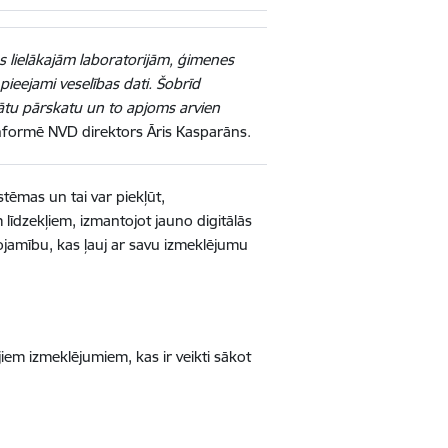
as lielākajām laboratorijām, ģimenes
 pieejami veselības dati. Šobrīd
ltātu pārskatu un to apjoms arvien
nformē NVD direktors Āris Kasparāns.
stēmas un tai var piekļūt,
 līdzekļiem, izmantojot jauno digitālās
gojamību, kas ļauj ar savu izmeklējumu
iem izmeklējumiem, kas ir veikti sākot