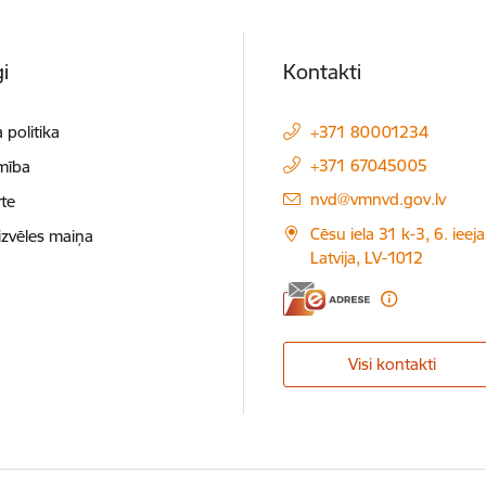
i
Kontakti
 politika
+371 80001234
+371 67045005
mība
E-pasts:
nvd@vmnvd.gov.lv
te
Cēsu iela 31 k-3, 6. ieeja
izvēles maiņa
Latvija, LV-1012
Visi kontakti