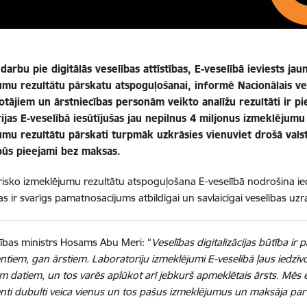
darbu pie digitālās veselības attīstības, E-veselībā ieviests ja
umu rezultātu pārskatu atspoguļošanai, informē Nacionālais ve
otājiem un ārstniecības personām veikto analīžu rezultāti ir p
ijas E-veselībā iesūtījušas jau nepilnus 4 miljonus izmeklējum
umu rezultātu pārskati turpmāk uzkrāsies vienuviet drošā vals
būs pieejami bez maksas.
isko izmeklējumu rezultātu atspoguļošana E-veselībā nodrošina ied
as ir svarīgs pamatnosacījums atbildīgai un savlaicīgai veselības uzr
ības ministrs Hosams Abu Meri: “
Veselības digitalizācijas būtība ir
ntiem, gan ārstiem. Laboratoriju izmeklējumi E-veselībā ļaus iedzīv
m datiem, un tos varēs aplūkot arī jebkurš apmeklētais ārsts. Mēs
nti dubulti veica vienus un tos pašus izmeklējumus un maksāja par