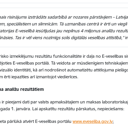
ais risinājums izstrādāts sadarbībā ar nozares pārstāvjiem – Latvij
em, speciālistiem un slimnīcām. Tā uzmanības centrā ir ērti un viegli
atorijas E-veselībā iesūtījušas jau nepilnus 4 miljonus analīžu rezu
lināsies. Tas ir vēl viens nozīmīgs solis digitālās veselības attīstībā,”
i
isko izmeklējumu rezultātu funkcionalitāte ir daļa no E-veselības si
cējoties E-veselības portālā. Tā veidota ar mūsdienīgiem tehniskajiem
 vizuālo identitāti, kā arī nodrošinot automatizētu attēlojuma pielā
m ērti iepazīties arī izmantojot viedierīces.
na analīžu rezultātiem
ā ir pieejami dati par valsts apmaksātajiem un maksas laboratoriskaj
gada 1. janvāra. Lai apskatītu rezultātu pārskatus, nepieciešams:
neta pārlūkā atvērt E-veselības portālu
www.eveseliba.gov.lv
;