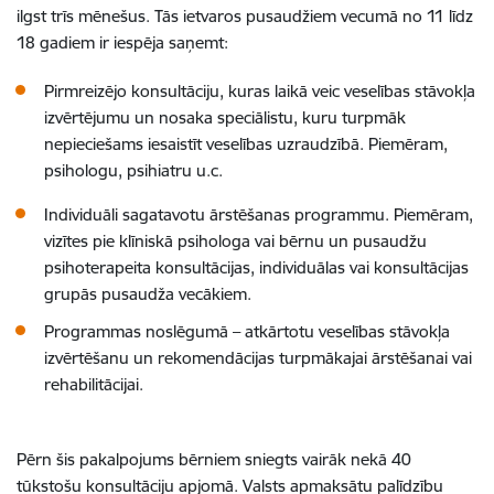
ilgst trīs mēnešus. Tās ietvaros pusaudžiem vecumā no 11 līdz
18 gadiem ir iespēja saņemt:
Pirmreizējo konsultāciju, kuras laikā veic veselības stāvokļa
izvērtējumu un nosaka speciālistu, kuru turpmāk
nepieciešams iesaistīt veselības uzraudzībā. Piemēram,
psihologu, psihiatru u.c.
Individuāli sagatavotu ārstēšanas programmu. Piemēram,
vizītes pie klīniskā psihologa vai bērnu un pusaudžu
psihoterapeita konsultācijas, individuālas vai konsultācijas
grupās pusaudža vecākiem.
Programmas noslēgumā – atkārtotu veselības stāvokļa
izvērtēšanu un rekomendācijas turpmākajai ārstēšanai vai
rehabilitācijai.
Pērn šis pakalpojums bērniem sniegts vairāk nekā 40
tūkstošu konsultāciju apjomā. Valsts apmaksātu palīdzību