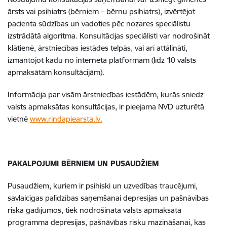
ārsts vai psihiatrs (bērniem – bērnu psihiatrs), izvērtējot
pacienta sūdzības un vadoties pēc nozares speciālistu
izstrādātā algoritma. Konsultācijas speciālisti var nodrošināt
klātienē, ārstniecības iestādes telpās, vai arī attālināti,
izmantojot kādu no interneta platformām (līdz 10 valsts
apmaksātām konsultācijām).
Informācija par visām ārstniecības iestādēm, kurās sniedz
valsts apmaksātas konsultācijas, ir pieejama NVD uzturētā
vietnē
www.rindapiearsta.lv.
PAKALPOJUMI BĒRNIEM UN PUSAUDŽIEM
Pusaudžiem, kuriem ir psihiski un uzvedības traucējumi,
savlaicīgas palīdzības saņemšanai depresijas un pašnāvības
riska gadījumos, tiek nodrošināta valsts apmaksāta
programma depresijas, pašnāvības risku mazināšanai, kas