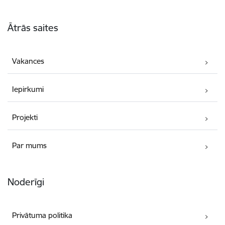
Kājene
Ātrās saites
Vakances
Iepirkumi
Projekti
Par mums
Noderīgi
Privātuma politika