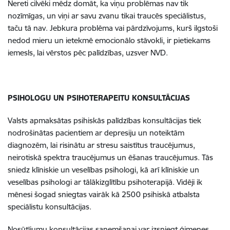
Nereti cilvēki mēdz domāt, ka viņu problēmas nav tik
nozīmīgas, un viņi ar savu zvanu tikai traucēs speciālistus,
taču tā nav. Jebkura problēma vai pārdzīvojums, kurš ilgstoši
nedod mieru un ietekmē emocionālo stāvokli, ir pietiekams
iemesls, lai vērstos pēc palīdzības, uzsver NVD.
PSIHOLOGU UN PSIHOTERAPEITU KONSULTĀCIJAS
Valsts apmaksātas psihiskās palīdzības konsultācijas tiek
nodrošinātas pacientiem ar depresiju un noteiktām
diagnozēm, lai risinātu ar stresu saistītus traucējumus,
neirotiskā spektra traucējumus un ēšanas traucējumus. Tās
sniedz klīniskie un veselības psihologi, kā arī klīniskie un
veselības psihologi ar tālākizglītību psihoterapijā. Vidēji ik
mēnesi šogad sniegtas vairāk kā 2500 psihiskā atbalsta
speciālistu konsultācijas.
Nosūtījumu konsultācijas saņemšanai var izsniegt ģimenes