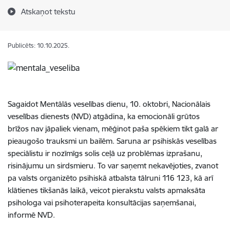
Atskaņot tekstu
Publicēts: 10.10.2025.
Sagaidot Mentālās veselības dienu, 10. oktobri, Nacionālais
veselības dienests (NVD) atgādina, ka emocionāli grūtos
brīžos nav jāpaliek vienam, mēģinot paša spēkiem tikt galā ar
pieaugošo trauksmi un bailēm. Saruna ar psihiskās veselības
speciālistu ir nozīmīgs solis ceļā uz problēmas izprašanu,
risinājumu un sirdsmieru. To var saņemt nekavējoties, zvanot
pa valsts organizēto psihiskā atbalsta tālruni 116 123, kā arī
klātienes tikšanās laikā, veicot pierakstu valsts apmaksāta
psihologa vai psihoterapeita konsultācijas saņemšanai,
informē NVD.