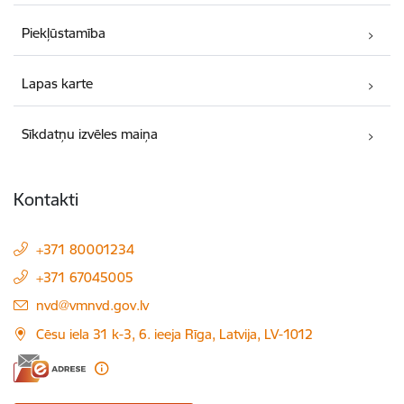
Piekļūstamība
Lapas karte
Sīkdatņu izvēles maiņa
Kontakti
+371 80001234
+371 67045005
E-pasts:
nvd@vmnvd.gov.lv
Cēsu iela 31 k-3, 6. ieeja Rīga, Latvija, LV-1012