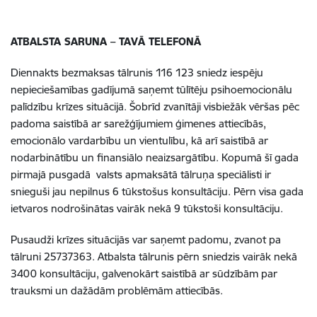
ATBALSTA SARUNA – TAVĀ TELEFONĀ
Diennakts bezmaksas tālrunis 116 123 sniedz iespēju
nepieciešamības gadījumā saņemt tūlītēju psihoemocionālu
palīdzību krīzes situācijā. Šobrīd zvanītāji visbiežāk vēršas pēc
padoma saistībā ar sarežģījumiem ģimenes attiecībās,
emocionālo vardarbību un vientulību, kā arī saistībā ar
nodarbinātību un finansiālo neaizsargātību. Kopumā šī gada
pirmajā pusgadā valsts apmaksātā tālruņa speciālisti ir
snieguši jau nepilnus 6 tūkstošus konsultāciju. Pērn visa gada
ietvaros nodrošinātas vairāk nekā 9 tūkstoši konsultāciju.
Pusaudži krīzes situācijās var saņemt padomu, zvanot pa
tālruni 25737363. Atbalsta tālrunis pērn sniedzis vairāk nekā
3400 konsultāciju, galvenokārt saistībā ar sūdzībām par
trauksmi un dažādām problēmām attiecībās.