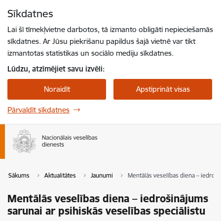
Pāriet uz lapas saturu
Sīkdatnes
Spied
lai meklētu
Enter
Lai šī tīmekļvietne darbotos, tā izmanto obligāti nepieciešamās
sīkdatnes. Ar Jūsu piekrišanu papildus šajā vietnē var tikt
izmantotas statistikas un sociālo mediju sīkdatnes.
Lūdzu, atzīmējiet savu izvēli:
Noraidīt
Apstiprināt visas
Pārvaldīt sīkdatnes
Sākums
Aktualitātes
Jaunumi
Mentālās veselības diena – iedroši
Mentālās veselības diena – iedrošinājums
sarunai ar psihiskās veselības speciālistu