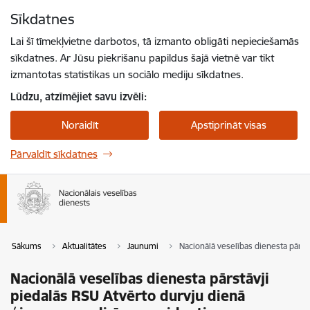
Pāriet uz lapas saturu
Sīkdatnes
Spied
lai meklētu
Enter
Lai šī tīmekļvietne darbotos, tā izmanto obligāti nepieciešamās
sīkdatnes. Ar Jūsu piekrišanu papildus šajā vietnē var tikt
izmantotas statistikas un sociālo mediju sīkdatnes.
Lūdzu, atzīmējiet savu izvēli:
Noraidīt
Apstiprināt visas
Pārvaldīt sīkdatnes
Sākums
Aktualitātes
Jaunumi
Nacionālā veselības dienesta pārs
Nacionālā veselības dienesta pārstāvji
piedalās RSU Atvērto durvju dienā