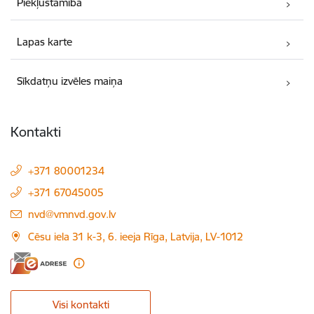
Piekļūstamība
Lapas karte
Sīkdatņu izvēles maiņa
Kontakti
+371 80001234
+371 67045005
E-pasts:
nvd@vmnvd.gov.lv
Cēsu iela 31 k-3, 6. ieeja Rīga, Latvija, LV-1012
Visi kontakti