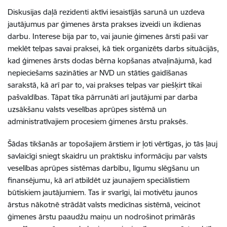
Diskusijas daļā rezidenti aktīvi iesaistījās sarunā un uzdeva
jautājumus par ģimenes ārsta prakses izveidi un ikdienas
darbu. Interese bija par to, vai jaunie ģimenes ārsti paši var
meklēt telpas savai praksei, kā tiek organizēts darbs situācijās,
kad ģimenes ārsts dodas bērna kopšanas atvaļinājumā, kad
nepieciešams sazināties ar NVD un stāties gaidīšanas
sarakstā, kā arī par to, vai prakses telpas var piešķirt tikai
pašvaldības. Tāpat tika pārrunāti arī jautājumi par darba
uzsākšanu valsts veselības aprūpes sistēmā un
administratīvajiem procesiem ģimenes ārstu praksēs.
Šādas tikšanās ar topošajiem ārstiem ir ļoti vērtīgas, jo tās ļauj
savlaicīgi sniegt skaidru un praktisku informāciju par valsts
veselības aprūpes sistēmas darbību, līgumu slēgšanu un
finansējumu, kā arī atbildēt uz jaunajiem speciālistiem
būtiskiem jautājumiem. Tas ir svarīgi, lai motivētu jaunos
ārstus nākotnē strādāt valsts medicīnas sistēmā, veicinot
ģimenes ārstu paaudžu maiņu un nodrošinot primārās