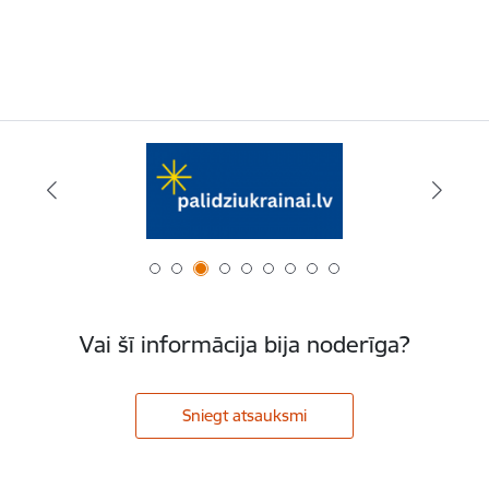
Vai šī informācija bija noderīga?
Sniegt atsauksmi
Kājene