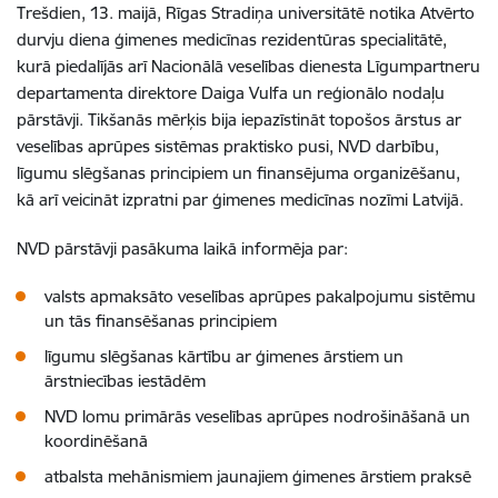
Trešdien, 13. maijā, Rīgas Stradiņa universitātē notika Atvērto
durvju diena ģimenes medicīnas rezidentūras specialitātē,
kurā piedalījās arī Nacionālā veselības dienesta Līgumpartneru
departamenta direktore Daiga Vulfa un reģionālo nodaļu
pārstāvji. Tikšanās mērķis bija iepazīstināt topošos ārstus ar
veselības aprūpes sistēmas praktisko pusi, NVD darbību,
līgumu slēgšanas principiem un finansējuma organizēšanu,
kā arī veicināt izpratni par ģimenes medicīnas nozīmi Latvijā.
NVD pārstāvji pasākuma laikā informēja par:
valsts apmaksāto veselības aprūpes pakalpojumu sistēmu
un tās finansēšanas principiem
līgumu slēgšanas kārtību ar ģimenes ārstiem un
ārstniecības iestādēm
NVD lomu primārās veselības aprūpes nodrošināšanā un
koordinēšanā
atbalsta mehānismiem jaunajiem ģimenes ārstiem praksē