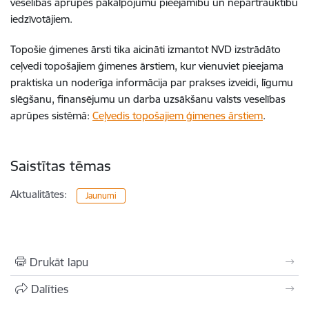
veselības aprūpes pakalpojumu pieejamību un nepārtrauktību
iedzīvotājiem.
Topošie ģimenes ārsti tika aicināti izmantot NVD izstrādāto
ceļvedi topošajiem ģimenes ārstiem, kur vienuviet pieejama
praktiska un noderīga informācija par prakses izveidi, līgumu
slēgšanu, finansējumu un darba uzsākšanu valsts veselības
aprūpes sistēmā:
Ceļvedis topošajiem ģimenes ārstiem
.
Saistītas tēmas
Aktualitātes:
Jaunumi
Drukāt lapu
Dalīties