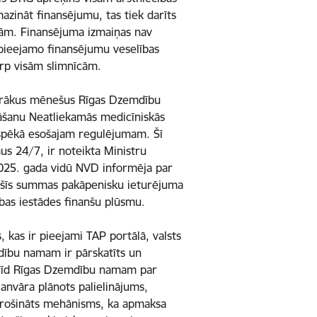
azināt finansējumu, tas tiek darīts
īcām. Finansējuma izmaiņas nav
 pieejamo finansējumu veselības
tarp visām slimnīcām.
vairākus mēnešus Rīgas Dzemdību
āšanu Neatliekamās medicīniskās
i spēkā esošajam regulējumam. Šī
us 24/7, ir noteikta Ministru
2025. gada vidū NVD informēja par
 šīs summas pakāpenisku ieturējuma
ības iestādes finanšu plūsmu.
 kas ir pieejami TAP portālā, valsts
mdību namam ir pārskatīts un
obrīd Rīgas Dzemdību namam par
anvāra plānots palielinājums,
odrošināts mehānisms, ka apmaksa