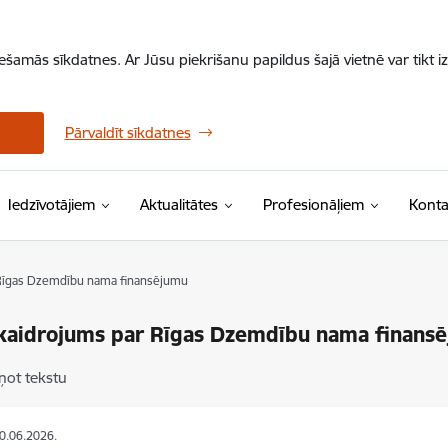
iešamās sīkdatnes. Ar Jūsu piekrišanu papildus šajā vietnē var tikt i
Pārvaldīt sīkdatnes
Iedzīvotājiem
Aktualitātes
Profesionāļiem
Konta
Rīgas Dzemdību nama finansējumu
kaidrojums par Rīgas Dzemdību nama finans
ņot tekstu
30.06.2026.