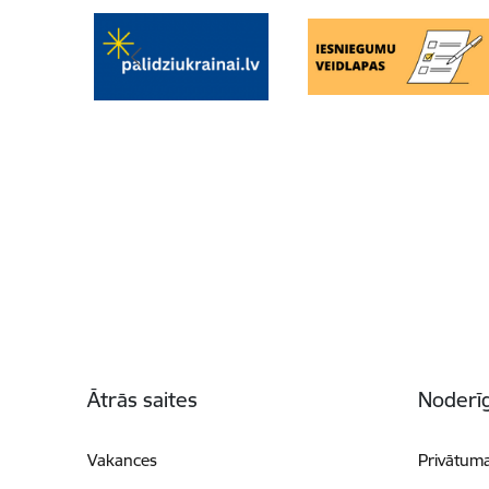
Kājene
Ātrās saites
Noderīg
Vakances
Privātuma