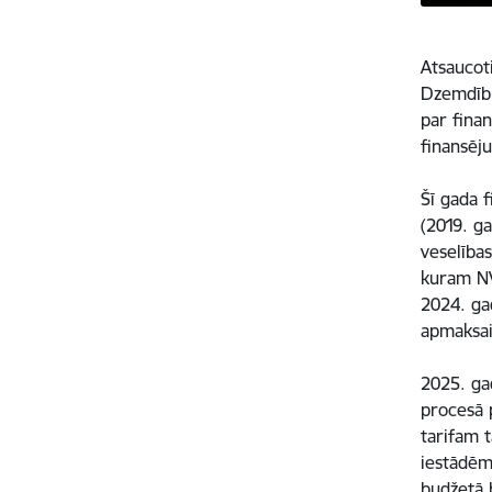
Atsaucot
Dzemdību
par fina
finansēj
Šī gada 
(2019. g
veselība
kuram NV
2024. ga
apmaksai
2025. ga
procesā 
tarifam 
iestādēm
budžetā 