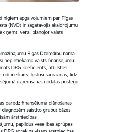
epilnīgiem apgalvojumiem par Rīgas
sts (NVD) ir sagatavojis skaidrojumu
k ņemti vērā, plānojot valsts
 samazinājumu Rīgas Dzemdību namā
ši nepietiekamo valsts finansējumu
nāts DRG koeficients, atbilstoši
dību skaits ilgstoši samazinās, līdz
ansējumā uzņemšanas nodaļas posteņu
kas paredz finansējuma plānošanas
 diagnozēm saistīto grupu) bāzes
visām ārstniecības
jumu, papildus veselības aprūpes
ais DRG aprēķins visām ārstniecības