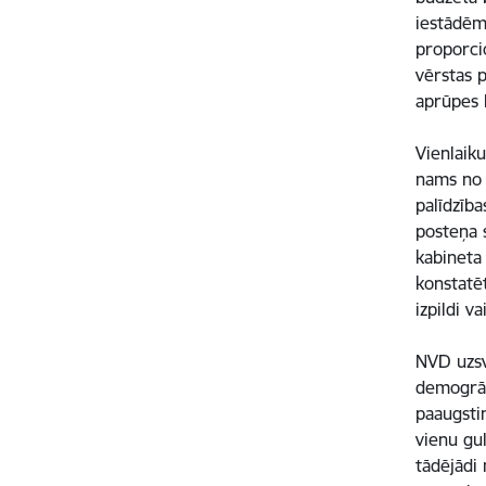
iestādēm
proporci
vērstas 
aprūpes 
Vienlaik
nams no 
palīdzīb
posteņa 
kabineta
konstatē
izpildi 
NVD uzsv
demogrāf
paaugsti
vienu gu
tādējādi