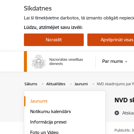
Pāriet uz lapas saturu
Sīkdatnes
Lai šī tīmekļvietne darbotos, tā izmanto obligāti nepiec
Lūdzu, atzīmējiet savu izvēli:
Noraidīt
Apstiprināt visas
Par mums
Sākums
Aktualitātes
Jaunumi
NVD skaidrojums par 
NVD s
Jaunumi
Notikumu kalendārs
Atska
Informācija presei
Publicēts: 
Foto un Video