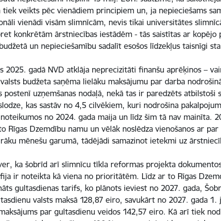
 tiek veikts pēc vienādiem principiem un, ja nepieciešams sam
onāli vienādi visām slimnīcām, nevis tikai universitātes slimn
pret konkrētām ārstniecības iestādēm - tās saistītas ar kopējo
budžetā un nepieciešamību sadalīt esošos līdzekļus taisnīgi s
us 2025. gadā NVD atklāja neprecizitāti finanšu aprēķinos – 
valsts budžeta saņēma lielāku maksājumu par darba nodrošin
as postenī uzņemšanas nodaļā, nekā tas ir paredzēts atbilstoš
slodze, kas sastāv no 4,5 cilvēkiem, kuri nodrošina pakalpojum
 noteikumos no 2024. gada maija un līdz šim tā nav mainīta. 
to Rīgas Dzemdību namu un vēlāk noslēdza vienošanos ar par
vairāku mēnešu garumā, tādējādi samazinot ietekmi uz ārstniec
er, ka šobrīd arī slimnīcu tīkla reformas projekta dokumentos,
ija ir noteikta kā viena no prioritātēm. Līdz ar to Rīgas Dze
nāts gultasdienas tarifs, ko plānots ieviest no 2027. gada, Š
ltasdienu valsts maksā 128,87 eiro, savukārt no 2027. gada 1. j
 maksājums par gultasdienu veidos 142,57 eiro. Kā arī tiek n