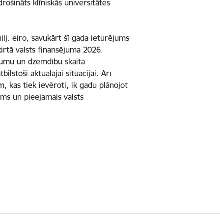
rošināts klīniskās universitātes
j. eiro, savukārt šī gada ieturējums
ķirtā valsts finansējuma 2026.
jumu un dzemdību skaita
lstoši aktuālajai situācijai. Arī
, kas tiek ievēroti, ik gadu plānojot
oms un pieejamais valsts