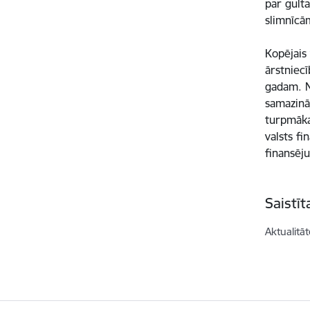
par gulta
slimnīc
Kopējais
ārstniecī
gadam. N
samazināj
turpmākaj
valsts f
finansēj
Saistī
Aktualitāt