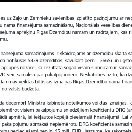
ies uz Zaļo un Zemnieku savienības izplatīto paziņojumu ar n
 nama finansējuma samazināšanu, Nacionālais veselības diene
nsējuma aprēķinu Rīgas Dzemdību namam un rādītājiem, kas tie
umu.
finansējuma samazinājums ir skaidrojams ar dzemdību skaita
adā notikušas 5839 dzemdības, savukārt pērn – 3665) un ilgsto
s aprūpes nozarē, kā rezultātā šogad visām slimnīcām ir samazi
D veic samaksu par pakalpojumiem. Neskatoties uz to, ka dzem
dam nav veiktas būtiskas izmaiņas Rīgas Dzemdību nama fin
 no valsts budžeta.
da decembrī Ministra kabineta noteikumos veiktas izmaiņas, 
piemērot visiem pakalpojumu sniedzējiem koeficientu DRG (ar
tādā apmērā, lai iekļautos kopējā pieejamajā finansējumā. Lai 
 pakalpojumu apmaksā nepiemērotu DRG koeficienta samazinā
būtu nepieciešami nepilni 15 milj. EUR. Jāatzīmē, ka sākotnēj