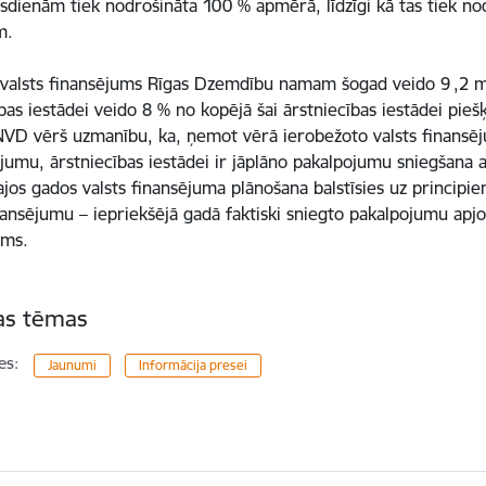
sdienām tiek nodrošināta 100 % apmērā, līdzīgi kā tas tiek nod
ām.
 valsts finansējums Rīgas Dzemdību namam šogad veido 9 ,2 mil
bas iestādei veido 8 % no kopējā šai ārstniecības iestādei pieš
VD vērš uzmanību, ka, ņemot vērā ierobežoto valsts finansē
umu, ārstniecības iestādei ir jāplāno pakalpojumu sniegšana atbi
os gados valsts finansējuma plānošana balstīsies uz principiem
inansējumu – iepriekšējā gadā faktiski sniegto pakalpojumu apj
ums.
tas tēmas
es:
Jaunumi
Informācija presei