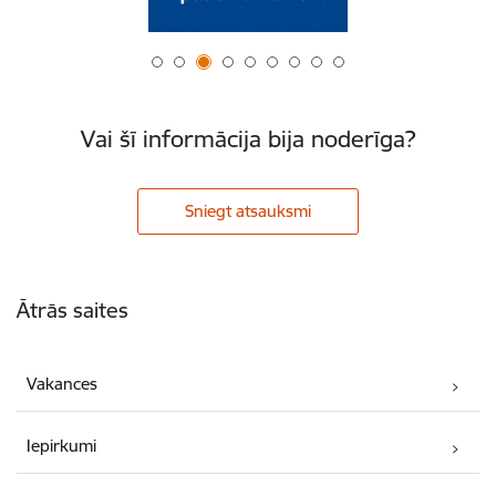
Vai šī informācija bija noderīga?
Sniegt atsauksmi
Kājene
Ātrās saites
Vakances
Iepirkumi