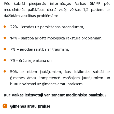
Pēc šobrīd pieejamās informācijas Valkas SMPP pēc
medicīniskās palīdzības dienā vidēji vēršas 1,2 pacienti ar
dažādām veselības problēmām:
22% – ierodas uz pārsiešanas procedūrām,
14% – saistībā ar oftalmoloģiska rakstura problēmām,
7% – ierodas saistībā ar traumām,
7% – ērču izņemšana un
50% ar citiem jautājumiem, kas lielākoties saistīti ar
ģimenes ārstu kompetencē esošajiem jautājumiem un
būtu novirzāmi uz ģimenes ārstu praksēm.
Kur Valkas iedzīvotāji var saņemt medicīnisko palīdzību?
Ģimenes ārstu praksē