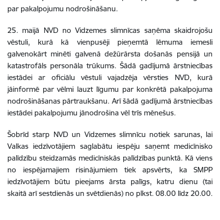
par pakalpojumu nodrošināšanu.
25. maijā NVD no Vidzemes slimnīcas saņēma skaidrojošu
vēstuli, kurā kā vienpusēji pieņemtā lēmuma iemesli
galvenokārt minēti galvenā dežūrārsta došanās pensijā un
katastrofāls personāla trūkums. Šādā gadījumā ārstniecības
iestādei ar oficiālu vēstuli vajadzēja vērsties NVD, kurā
jāinformē par vēlmi lauzt līgumu par konkrētā pakalpojuma
nodrošināšanas pārtraukšanu. Arī šādā gadījumā ārstniecības
iestādei pakalpojumu jānodrošina vēl trīs mēnešus.
Šobrīd starp NVD un Vidzemes slimnīcu notiek sarunas, lai
Valkas iedzīvotājiem saglabātu iespēju saņemt medicīnisko
palīdzību steidzamās medicīniskās palīdzības punktā. Kā viens
no iespējamajiem risinājumiem tiek apsvērts, ka SMPP
iedzīvotājiem būtu pieejams ārsta palīgs, katru dienu (tai
skaitā arī sestdienās un svētdienās) no plkst. 08.00 līdz 20.00.