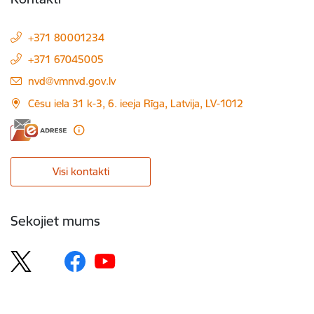
+371 80001234
+371 67045005
E-pasts:
nvd@vmnvd.gov.lv
Cēsu iela 31 k-3, 6. ieeja Rīga, Latvija, LV-1012
Visi kontakti
Sekojiet mums