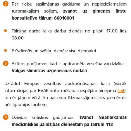
Par rīcību saslimšanas gadījumā un nepieciešamajiem
turpmākajiem soļiem,
zvanot uz ģimenes ārstu
konsultatīvo tālruni 66016001
Tālruņa darba laiks darba dienās: no plkst. 17.00 līdz
08.00
Brīvdienās un svētku dienās: visu diennakti
Akūtos gadījumos, kad ir apdraudēta veselība vai dzīvība -
Valgas slimnīcas uzņemšanas nodaļā
Uzrādot Eiropas veselības apdrošināšanas karti (vairāk
informācijas par EVAK noformēšanas iespējām pieejama
šeit
),
tomēr jāņem vērā, ka pacienta līdzmaksājums tiks piemērots
pēc Igaunijas tarifiem.
Dzīvībai kritiskos gadījumos,
zvanot Neatliekamās
medicīniskās palīdzības dienestam pa tālruni 113