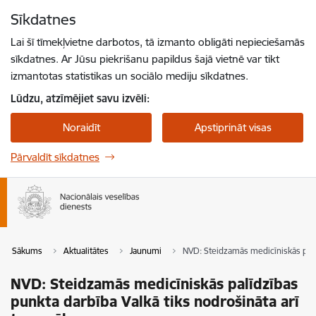
Pāriet uz lapas saturu
Sīkdatnes
Spied
lai meklētu
Enter
Lai šī tīmekļvietne darbotos, tā izmanto obligāti nepieciešamās
sīkdatnes. Ar Jūsu piekrišanu papildus šajā vietnē var tikt
izmantotas statistikas un sociālo mediju sīkdatnes.
Lūdzu, atzīmējiet savu izvēli:
Noraidīt
Apstiprināt visas
Pārvaldīt sīkdatnes
Sākums
Aktualitātes
Jaunumi
NVD: Steidzamās medicīniskās palī
NVD: Steidzamās medicīniskās palīdzības
punkta darbība Valkā tiks nodrošināta arī