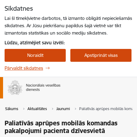
Pāriet uz lapas saturu
Sīkdatnes
Spied
lai meklētu
Enter
Lai šī tīmekļvietne darbotos, tā izmanto obligāti nepieciešamās
sīkdatnes. Ar Jūsu piekrišanu papildus šajā vietnē var tikt
izmantotas statistikas un sociālo mediju sīkdatnes.
Lūdzu, atzīmējiet savu izvēli:
Noraidīt
Apstiprināt visas
Pārvaldīt sīkdatnes
Sākums
Aktualitātes
Jaunumi
Paliatīvās aprūpes mobilās komand
Paliatīvās aprūpes mobilās komandas
pakalpojumi pacienta dzīvesvietā