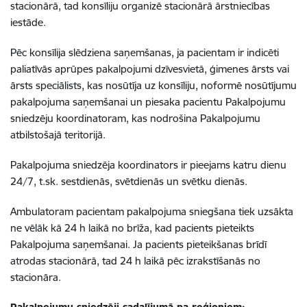
stacionārā, tad konsīliju organizē stacionārā ārstniecības
iestāde.
Pēc konsīlija slēdziena saņemšanas, ja pacientam ir indicēti
paliatīvās aprūpes pakalpojumi dzīvesvietā, ģimenes ārsts vai
ārsts speciālists, kas nosūtīja uz konsīliju, noformē nosūtījumu
pakalpojuma saņemšanai un piesaka pacientu Pakalpojumu
sniedzēju koordinatoram, kas nodrošina Pakalpojumu
atbilstošajā teritorijā.
Pakalpojuma sniedzēja koordinators ir pieejams katru dienu
24/7, t.sk. sestdienās, svētdienās un svētku dienās.
Ambulatoram pacientam pakalpojuma sniegšana tiek uzsākta
ne vēlāk kā 24 h laikā no brīža, kad pacients pieteikts
Pakalpojuma saņemšanai. Ja pacients pieteikšanas brīdī
atrodas stacionārā, tad 24 h laikā pēc izrakstīšanās no
stacionāra.