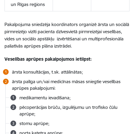
un Rīgas reģions
Pakalpojuma sniedzēja koordinators organizē ārsta un sociālā
pirmreizējo vizīti pacienta dzīvesvietā pirmreizējai veselības,
vides un sociālo apstākļu izvērtēšanai un multiprofesionāla
paliatīvās aprūpes plāna izstrādei.
Veselības aprūpes pakalpojumos ietilpst:
ārsta konsultācijas, t.sk. attālinātas;
ārsta palīga un/vai medicīnas māsas sniegtie veselības
aprūpes pakalpojumi:
medikamentu ievadīšana;
pēcoperācijas brūču, izgulējumu un trofisko čūlu
aprūpe;
stomu aprūpe;
porta katetra aprūpe;