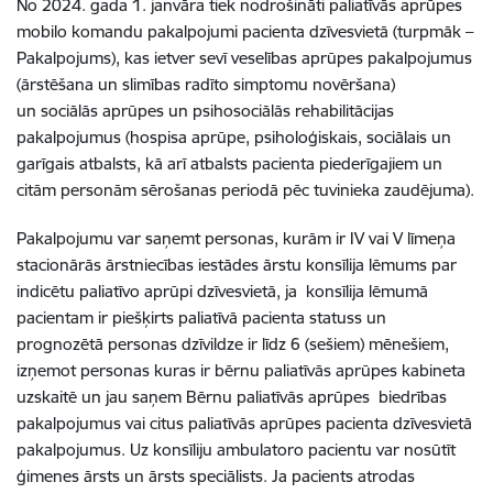
No 2024. gada 1. janvāra tiek nodrošināti paliatīvās aprūpes
mobilo komandu pakalpojumi pacienta dzīvesvietā (turpmāk –
Pakalpojums), kas ietver sevī veselības aprūpes pakalpojumus
(ārstēšana un slimības radīto simptomu novēršana)
un sociālās aprūpes un psihosociālās rehabilitācijas
pakalpojumus (hospisa aprūpe, psiholoģiskais, sociālais un
garīgais atbalsts, kā arī atbalsts pacienta piederīgajiem un
citām personām sērošanas periodā pēc tuvinieka zaudējuma).
Pakalpojumu var saņemt personas, kurām ir IV vai V līmeņa
stacionārās ārstniecības iestādes ārstu konsīlija lēmums par
indicētu paliatīvo aprūpi dzīvesvietā, ja konsīlija lēmumā
pacientam ir piešķirts paliatīvā pacienta statuss un
prognozētā personas dzīvildze ir līdz 6 (sešiem) mēnešiem,
izņemot personas kuras ir bērnu paliatīvās aprūpes kabineta
uzskaitē un jau saņem Bērnu paliatīvās aprūpes biedrības
pakalpojumus vai citus paliatīvās aprūpes pacienta dzīvesvietā
pakalpojumus. Uz konsīliju ambulatoro pacientu var nosūtīt
ģimenes ārsts un ārsts speciālists. Ja pacients atrodas