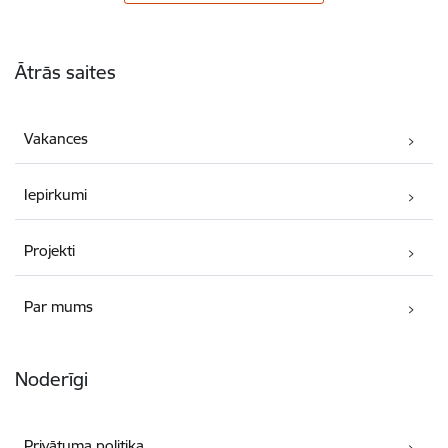
Kājene
Ātrās saites
Vakances
Iepirkumi
Projekti
Par mums
Noderīgi
Privātuma politika