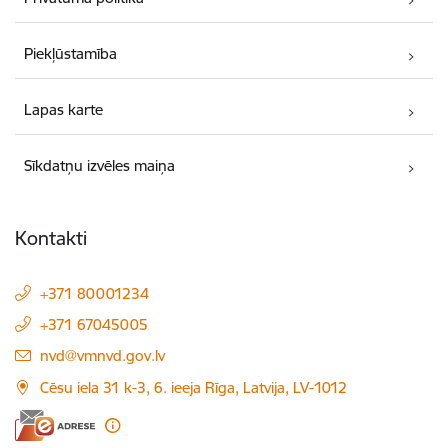
Piekļūstamība
Lapas karte
Sīkdatņu izvēles maiņa
Kontakti
+371 80001234
+371 67045005
E-pasts:
nvd@vmnvd.gov.lv
Cēsu iela 31 k-3, 6. ieeja Rīga, Latvija, LV-1012