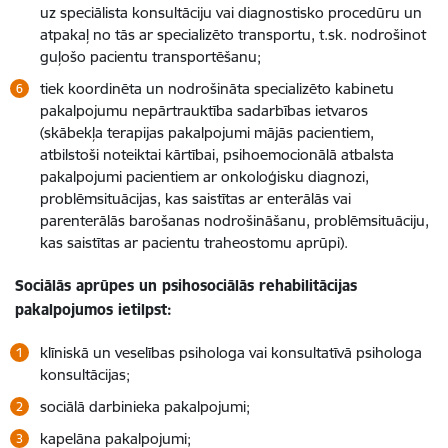
uz speciālista konsultāciju vai diagnostisko procedūru un
atpakaļ no tās ar specializēto transportu, t.sk. nodrošinot
guļošo pacientu transportēšanu;
tiek koordinēta un nodrošināta specializēto kabinetu
pakalpojumu nepārtrauktība sadarbības ietvaros
(skābekļa terapijas pakalpojumi mājās pacientiem,
atbilstoši noteiktai kārtībai, psihoemocionālā atbalsta
pakalpojumi pacientiem ar onkoloģisku diagnozi,
problēmsituācijas, kas saistītas ar enterālās vai
parenterālās barošanas nodrošināšanu, problēmsituāciju,
kas saistītas ar pacientu traheostomu aprūpi).
Sociālās aprūpes un psihosociālās rehabilitācijas
pakalpojumos ietilpst:
klīniskā un veselības psihologa vai konsultatīvā psihologa
konsultācijas;
sociālā darbinieka pakalpojumi;
kapelāna pakalpojumi;