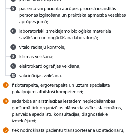
pacienta vai pacienta aprūpes procesā iesaistītās
personas izglītošana un praktiska apmācība veselības
aprūpes jomā;
laboratoriski izmeklējamo bioloģiskā materiāla
savākšana un nogādāšana laboratorijā;
vitālo rādītāju kontrole;
klizmas veikšana;
elektrokardiogrāfijas veikšana;
vakcinācijas veikšana.
fizioterapeita, ergoterapeita un uztura speciālista
pakalpojumi atbilstoši kompetencei;
sadarbībā ar ārstniecības iestādēm nepieciešamības
gadījumā tiek organizētas plānveida vizītes stacionāros,
plānveida speciālistu konsultācijas, diagnostiskie
izmeklējumi;
tiek nodrošināta pacientu transportēšana uz stacionāru,