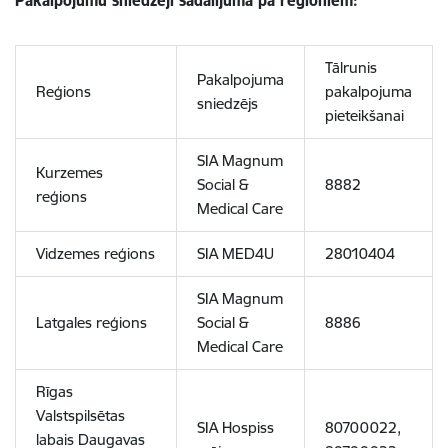
Pakalpojumu sniedzēji sadalījumā pa reģioniem:
Tālrunis
Pakalpojuma
Reģions
pakalpojuma
sniedzējs
pieteikšanai
SIA Magnum
Kurzemes
Social &
8882
reģions
Medical Care
Vidzemes reģions
SIA MED4U
28010404
SIA Magnum
Latgales reģions
Social &
8886
Medical Care
Rīgas
Valstspilsētas
SIA Hospiss
80700022,
labais Daugavas