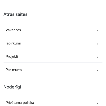
Kājene
Ātrās saites
Vakances
Iepirkumi
Projekti
Par mums
Noderīgi
Privātuma politika