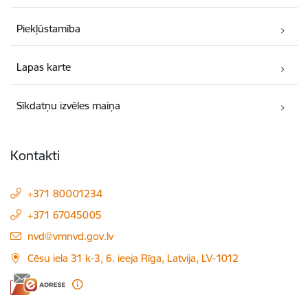
Piekļūstamība
Lapas karte
Sīkdatņu izvēles maiņa
Kontakti
+371 80001234
+371 67045005
E-pasts:
nvd@vmnvd.gov.lv
Cēsu iela 31 k-3, 6. ieeja Rīga, Latvija, LV-1012