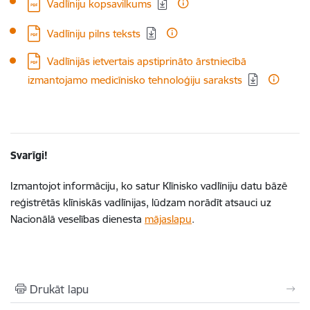
Lejupielādēt:
Vadlīniju kopsavilkums
Lejupielādēt:
Vadlīniju pilns teksts
Lejupielādēt:
Vadlīnijās ietvertais apstiprināto ārstniecībā
izmantojamo medicīnisko tehnoloģiju saraksts
Svarīgi!
Izmantojot informāciju, ko satur Klīnisko vadlīniju datu bāzē
reģistrētās klīniskās vadlīnijas, lūdzam norādīt atsauci uz
Nacionālā veselības dienesta
mājaslapu
.
Drukāt lapu