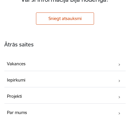
Sniegt atsauksmi
Kājene
Ātrās saites
Vakances
Iepirkumi
Projekti
Par mums