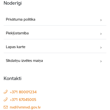
Noderīgi
Privātuma politika
Piekļūstamība
Lapas karte
Sīkdatņu izvēles maiņa
Kontakti
+371 80001234
+371 67045005
E-pasts:
nvd@vmnvd.gov.lv