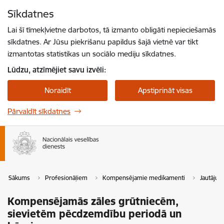
Pāriet uz lapas saturu
Sīkdatnes
Spied
lai meklētu
Enter
Lai šī tīmekļvietne darbotos, tā izmanto obligāti nepieciešamās
sīkdatnes. Ar Jūsu piekrišanu papildus šajā vietnē var tikt
izmantotas statistikas un sociālo mediju sīkdatnes.
Lūdzu, atzīmējiet savu izvēli:
Noraidīt
Apstiprināt visas
Pārvaldīt sīkdatnes
Sākums
Profesionāļiem
Kompensējamie medikamenti
Jautājum
Kompensējamās zāles grūtniecēm,
sievietēm pēcdzemdību periodā un