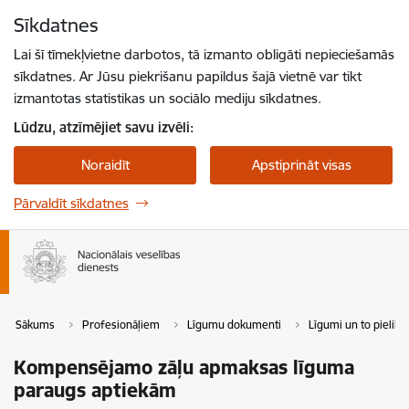
Pāriet uz lapas saturu
Sīkdatnes
Spied
lai meklētu
Enter
Lai šī tīmekļvietne darbotos, tā izmanto obligāti nepieciešamās
sīkdatnes. Ar Jūsu piekrišanu papildus šajā vietnē var tikt
izmantotas statistikas un sociālo mediju sīkdatnes.
Lūdzu, atzīmējiet savu izvēli:
Noraidīt
Apstiprināt visas
Pārvaldīt sīkdatnes
Sākums
Profesionāļiem
Līgumu dokumenti
Līgumi un to pieliku
Kompensējamo zāļu apmaksas līguma
paraugs aptiekām