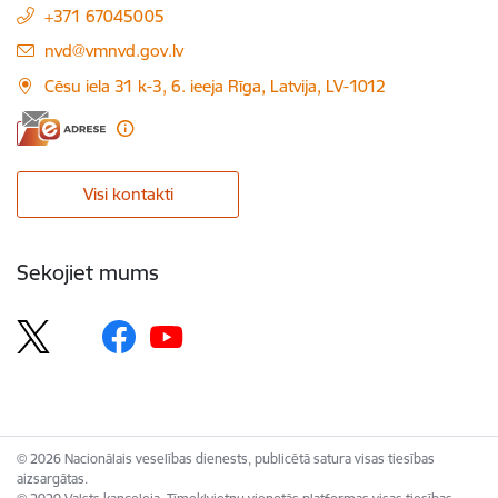
+371 67045005
E-pasts:
nvd@vmnvd.gov.lv
Cēsu iela 31 k-3, 6. ieeja Rīga, Latvija, LV-1012
Visi kontakti
Sekojiet mums
© 2026 Nacionālais veselības dienests, publicētā satura visas tiesības
aizsargātas.