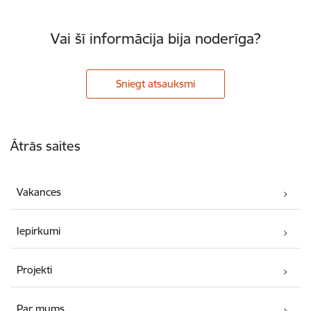
Vai šī informācija bija noderīga?
Sniegt atsauksmi
Kājene
Ātrās saites
Vakances
Iepirkumi
Projekti
Par mums