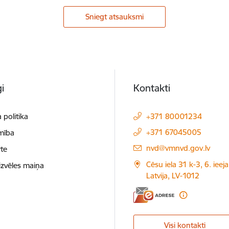
Sniegt atsauksmi
i
Kontakti
 politika
+371 80001234
+371 67045005
mība
E-pasts:
nvd@vmnvd.gov.lv
te
Cēsu iela 31 k-3, 6. ieeja
izvēles maiņa
Latvija, LV-1012
Visi kontakti