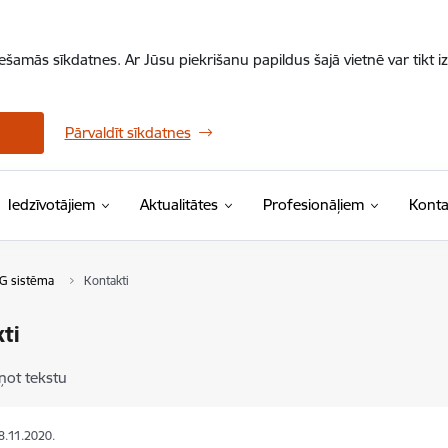
iešamās sīkdatnes. Ar Jūsu piekrišanu papildus šajā vietnē var tikt i
Pārvaldīt sīkdatnes
Iedzīvotājiem
Aktualitātes
Profesionāļiem
Konta
G sistēma
Kontakti
ti
ņot tekstu
18.11.2020.