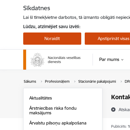
Pāriet uz lapas saturu
Sīkdatnes
Lai šī tīmekļvietne darbotos, tā izmanto obligāti nepiec
Lūdzu, atzīmējiet savu izvēli:
Noraidīt
Apstiprināt visas
Par mums
Sākums
Profesionāļiem
Stacionārie pakalpojumi
DR
Kontak
Aktualitātes
Ārstniecības riska fondu
Atska
maksājums
Ārvalstu pilsoņu apkalpošana
Publicēts: 