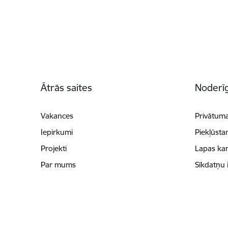
Kājene
Ātrās saites
Noderīg
Vakances
Privātuma
Iepirkumi
Piekļūsta
Projekti
Lapas kar
Par mums
Sīkdatņu 