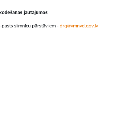
kodēšanas jautājumos
e-pasts slimnīcu pārstāvjiem -
drg@vmnvd.gov.lv