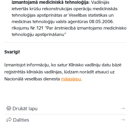
izmantojamā medicīniskā tehnoloģija:
Vadlīnijās
ietvertās krūšu rekonstrukcijas operāciju medicīniskās
tehnoloģijas apstiprinātas ar Veselības statistikas un
medicīnas tehnoloģiju valsts aģentūras 08.05.2006.
rīkojumu Nr.121 ''Par ārstniecībā izmantojamo medicīnisko
tehnoloģiju apstiprināšanu''
Svarīgi!
Izmantojot informāciju, ko satur Klīnisko vadlīniju datu bāzē
reģistrētās klīniskās vadlīnijas, lūdzam norādīt atsauci uz
Nacionālā veselības dienesta
mājaslapu
.
Drukāt lapu
Dalīties