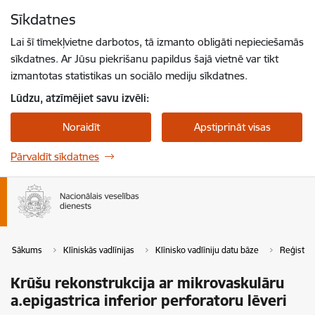
Pāriet uz lapas saturu
Sīkdatnes
Spied
lai meklētu
Enter
Lai šī tīmekļvietne darbotos, tā izmanto obligāti nepieciešamās
sīkdatnes. Ar Jūsu piekrišanu papildus šajā vietnē var tikt
izmantotas statistikas un sociālo mediju sīkdatnes.
Lūdzu, atzīmējiet savu izvēli:
Noraidīt
Apstiprināt visas
Pārvaldīt sīkdatnes
Sākums
Klīniskās vadlīnijas
Klīnisko vadlīniju datu bāze
Reģistrē
Krūšu rekonstrukcija ar mikrovaskulāru
a.epigastrica inferior perforatoru lēveri