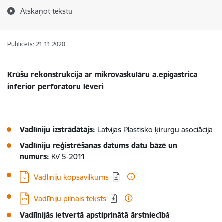
Atskaņot tekstu
Publicēts: 21.11.2020.
Krūšu rekonstrukcija ar mikrovaskulāru a.epigastrica
inferior perforatoru lēveri
Vadlīniju izstrādātājs:
Latvijas Plastisko ķirurgu asociācija
Vadlīniju reģistrēšanas datums datu bāzē un
numurs:
KV 5-2011
Lejupielādēt:
Vadlīniju kopsavilkums
Lejupielādēt:
Vadlīniju pilnais teksts
Vadlīnijās ietvertā apstiprinātā ārstniecībā