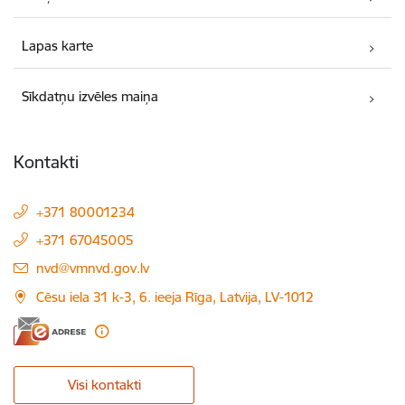
Lapas karte
Sīkdatņu izvēles maiņa
Kontakti
+371 80001234
+371 67045005
E-pasts:
nvd@vmnvd.gov.lv
Cēsu iela 31 k-3, 6. ieeja Rīga, Latvija, LV-1012
Visi kontakti