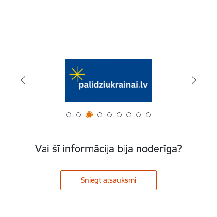
Vai šī informācija bija noderīga?
Sniegt atsauksmi
Kājene