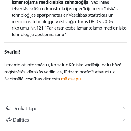
izmantojamā medicīniskā tehnoloģija:
Vadlīnijās
ietvertās krūšu rekonstrukcijas operāciju medicīniskās
tehnoloģijas apstiprinātas ar Veselības statistikas un
medicīnas tehnoloģiju valsts aģentūras 08.05.2006.
rīkojumu Nr.121 ''Par ārstniecībā izmantojamo medicīnisko
tehnoloģiju apstiprināšanu''
Svarīgi!
Izmantojot informāciju, ko satur Klīnisko vadlīniju datu bāzē
reģistrētās klīniskās vadlīnijas, lūdzam norādīt atsauci uz
Nacionālā veselības dienesta
mājaslapu
.
Drukāt lapu
Dalīties