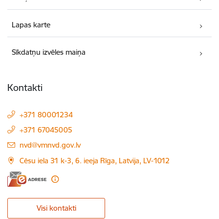
Lapas karte
Sīkdatņu izvēles maiņa
Kontakti
+371 80001234
+371 67045005
E-pasts:
nvd@vmnvd.gov.lv
Cēsu iela 31 k-3, 6. ieeja Rīga, Latvija, LV-1012
Visi kontakti