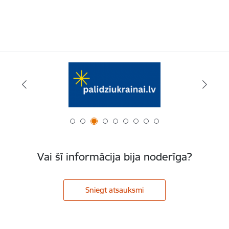
Vai šī informācija bija noderīga?
Sniegt atsauksmi
Kājene