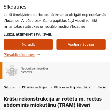
Pāriet uz lapas saturu
Sīkdatnes
Spied
lai meklētu
Enter
Lai šī tīmekļvietne darbotos, tā izmanto obligāti nepieciešamās
sīkdatnes. Ar Jūsu piekrišanu papildus šajā vietnē var tikt
izmantotas statistikas un sociālo mediju sīkdatnes.
Lūdzu, atzīmējiet savu izvēli:
Noraidīt
Apstiprināt visas
Pārvaldīt sīkdatnes
Sākums
Klīniskās vadlīnijas
Klīnisko vadlīniju datu bāze
Reģistrē
Krūšu rekonstrukcija ar rotētu m. rectus
abdominis miokutānu (TRAM) lēveri