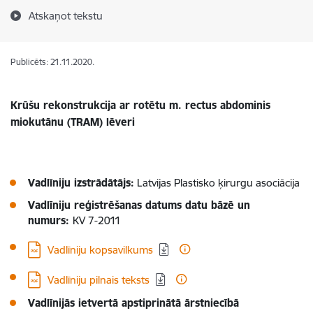
Atskaņot tekstu
Publicēts: 21.11.2020.
Krūšu rekonstrukcija ar rotētu m. rectus abdominis
miokutānu (TRAM) lēveri
Vadlīniju izstrādātājs:
Latvijas Plastisko ķirurgu asociācija
Vadlīniju reģistrēšanas datums datu bāzē un
numurs:
KV 7-2011
Lejupielādēt:
Vadlīniju kopsavilkums
Lejupielādēt:
Vadlīniju pilnais teksts
Vadlīnijās ietvertā apstiprinātā ārstniecībā