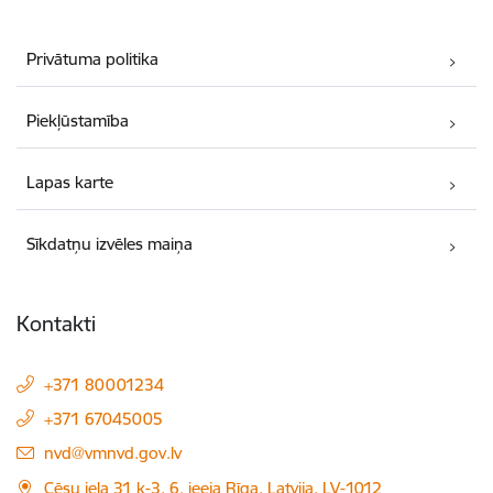
Privātuma politika
Piekļūstamība
Lapas karte
Sīkdatņu izvēles maiņa
Kontakti
+371 80001234
+371 67045005
E-pasts:
nvd@vmnvd.gov.lv
Cēsu iela 31 k-3, 6. ieeja Rīga, Latvija, LV-1012