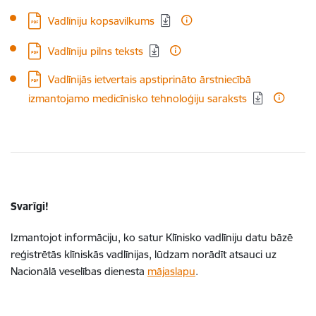
Lejupielādēt:
Vadlīniju kopsavilkums
Lejupielādēt:
Vadlīniju pilns teksts
Lejupielādēt:
Vadlīnijās ietvertais apstiprināto ārstniecībā
izmantojamo medicīnisko tehnoloģiju saraksts
Svarīgi!
Izmantojot informāciju, ko satur Klīnisko vadlīniju datu bāzē
reģistrētās klīniskās vadlīnijas, lūdzam norādīt atsauci uz
Nacionālā veselības dienesta
mājaslapu
.