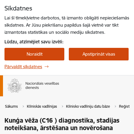
Pāriet uz lapas saturu
Sīkdatnes
Spied
lai meklētu
Enter
Lai šī tīmekļvietne darbotos, tā izmanto obligāti nepieciešamās
sīkdatnes. Ar Jūsu piekrišanu papildus šajā vietnē var tikt
izmantotas statistikas un sociālo mediju sīkdatnes.
Lūdzu, atzīmējiet savu izvēli:
Noraidīt
Apstiprināt visas
Pārvaldīt sīkdatnes
Sākums
Klīniskās vadlīnijas
Klīnisko vadlīniju datu bāze
Reģistrē
Kunģa vēža (C16 ) diagnostika, stadijas
noteikšana, ārstēšana un novērošana