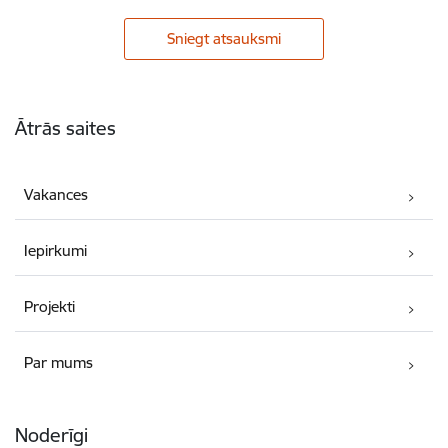
Sniegt atsauksmi
Kājene
Ātrās saites
Vakances
Iepirkumi
Projekti
Par mums
Noderīgi