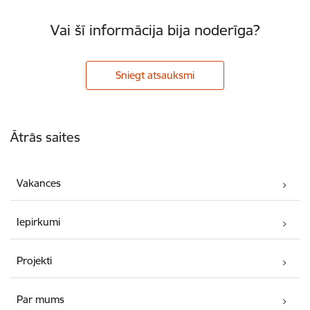
Vai šī informācija bija noderīga?
Sniegt atsauksmi
Kājene
Ātrās saites
Vakances
Iepirkumi
Projekti
Par mums