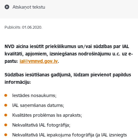
Atskaņot tekstu
Publicēts: 01.06.2020.
NVD aicina iesūtīt priekšlikumus un/vai sūdzības par IAL
kvalitāti, apjomiem, izsniegšanas nodrošinājumu u.c. uz e-
pastu:
ial@vmnvd.gov.lv
.
Sūdzības iesūtīšanas gadījumā, lūdzam pievienot papildus
informāciju:
Iestādes nosaukums;
IAL saņemšanas datums;
Kvalitātes problēmas īss apraksts;
Nekvalitatīvā IAL fotogrāfija;
Nekvalitatīvā IAL iepakojuma fotogrāfija (ja IAL izsniegts