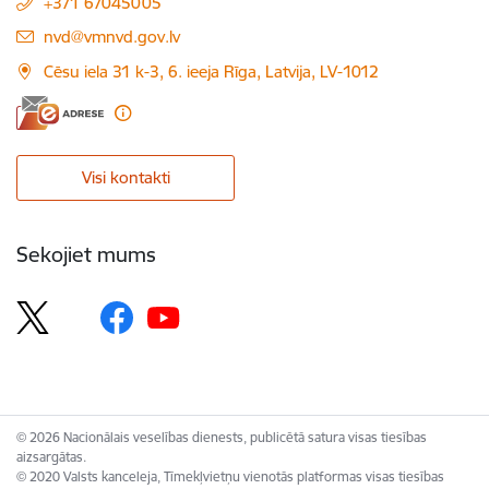
+371 67045005
E-pasts:
nvd@vmnvd.gov.lv
Cēsu iela 31 k-3, 6. ieeja Rīga, Latvija, LV-1012
Visi kontakti
Sekojiet mums
© 2026 Nacionālais veselības dienests, publicētā satura visas tiesības
aizsargātas.
© 2020 Valsts kanceleja, Tīmekļvietņu vienotās platformas visas tiesības