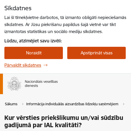
Pāriet uz lapas saturu
Sīkdatnes
Spied
lai meklētu
Enter
Lai šī tīmekļvietne darbotos, tā izmanto obligāti nepieciešamās
sīkdatnes. Ar Jūsu piekrišanu papildus šajā vietnē var tikt
izmantotas statistikas un sociālo mediju sīkdatnes.
Lūdzu, atzīmējiet savu izvēli:
Noraidīt
Apstiprināt visas
Pārvaldīt sīkdatnes
Sākums
Informācija individuālās aizsardzības līdzekļu saņēmējiem
Ku
Kur vērsties priekšlikumu un/vai sūdzību
gadījumā par IAL kvalitāti?