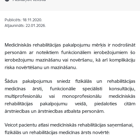
Publicēts: 18.11.2020.
Atjaunināts: 22.01.2026.
Medicīniskās rehabilitācijas pakalpojumu mērķis ir nodrošināt
personām ar noteiktiem funkcionāliem ierobežojumiem šo
ierobežojumu mazināšanu vai novēršanu, kā arī komplikāciju
riska novērtēšanu un mazināšanu.
Šādus pakalpojumus sniedz fizikālās un rehabi­li­tācijas
medicīnas ārsti, funkcionālie speciālisti konsultāciju,
multiprofesionālu vai monoprofesionālu medicīniskās
rehabilitācijas pakalpo­jumu veidā, piedaloties citām
ārstniecības un ārstniecības atbalsta personām.
Veicot pacientu atlasi medicīniskās rehabilitācijas saņemšanai,
fizikālās un rehabilitācijas medicīnas ārsts novērtē: