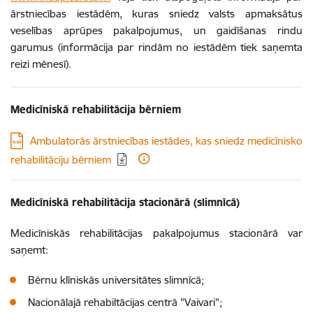
ārstniecības iestādēm, kuras sniedz valsts apmaksātus
veselības aprūpes pakalpojumus, un gaidīšanas rindu
garumus (informācija par rindām no iestādēm tiek saņemta
reizi mēnesī).
Medicīniskā rehabilitācija bērniem
Lejupielādēt:
Ambulatorās ārstniecības iestādes, kas sniedz medicīnisko
rehabilitāciju bērniem
Medicīniskā rehabilitācija stacionārā (slimnīcā)
Medicīniskās rehabilitācijas pakalpojumus stacionārā var
saņemt:
Bērnu klīniskās universitātes slimnīcā;
Nacionālajā rehabiltācijas centrā "Vaivari";