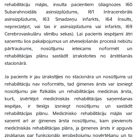
rehabilitāciju mājās, insulta pacientiem (diagnozes I60
Subarahnoidāls asinsizplūdums, I61 Intracerebrāls
asinsizplūdums, I63 Smadzeņu infarkts, I64 Insults,
neprecizējot, vai tas ir asinsizplūdums vai infarkts, I69
Cerebrovaskulāru slimību sekas). Lai pacients iespējami ātri
saņemtu šos pakalpojumus un atveseļošanās procesā nebūtu
pārtraukums, nosūtījumu ieteicams noformēt un
rehabilitācijas plānu sastādīt izrakstoties no ārstēšanās
stacionārā.
Ja pacients ir jau izrakstījies no stacionāra un nosūtījums uz
rehabilitāciju nav noformēts, tad ģimenes ārsts var izsniegt
nosūtījumu pie fizikālās un rehabilitācijas medicīnas ārsta,
kurš, izvērtējot medicīniskās rehabilitācijas saņemšanas
iespējas, ir tiesīgs izsniegt nosūtījumu un sastādīt
rehabilitācijas plānu. Medicīnisko rehabilitāciju mājās var
saņemt arī ar ģimenes ārsta nosūtījumu, kam pievienots
medicīniskās rehabilitācijas plāns, ja ģimenes ārsts ir apguvis
zināšanas par funkcionālo ierobežojumu novērtēšanu un to