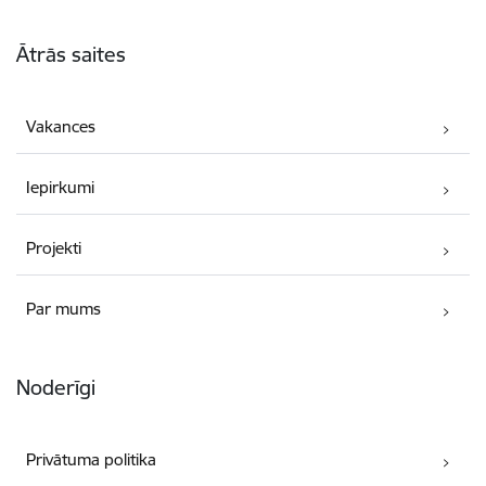
Kājene
Ātrās saites
Vakances
Iepirkumi
Projekti
Par mums
Noderīgi
Privātuma politika