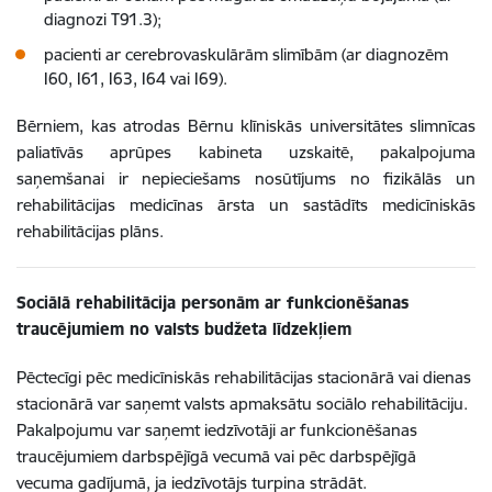
diagnozi T91.3);
pacienti ar cerebrovaskulārām slimībām (ar diagnozēm
I60, I61, I63, I64 vai I69).
Bērniem, kas atrodas Bērnu klīniskās universitātes slimnīcas
paliatīvās aprūpes kabineta uzskaitē, pakalpojuma
saņemšanai ir nepieciešams nosūtījums no fizikālās un
rehabilitācijas medicīnas ārsta un sastādīts medicīniskās
rehabilitācijas plāns.
Sociālā rehabilitācija personām ar funkcionēšanas
traucējumiem no valsts budžeta līdzekļiem
Pēctecīgi pēc medicīniskās rehabilitācijas stacionārā vai dienas
stacionārā var saņemt valsts apmaksātu sociālo rehabilitāciju.
Pakalpojumu var saņemt iedzīvotāji ar funkcionēšanas
traucējumiem darbspējīgā vecumā vai pēc darbspējīgā
vecuma gadījumā, ja iedzīvotājs turpina strādāt.