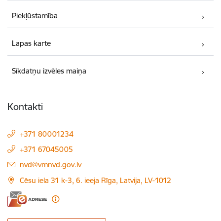
Piekļūstamība
Lapas karte
Sīkdatņu izvēles maiņa
Kontakti
+371 80001234
+371 67045005
E-pasts:
nvd@vmnvd.gov.lv
Cēsu iela 31 k-3, 6. ieeja Rīga, Latvija, LV-1012