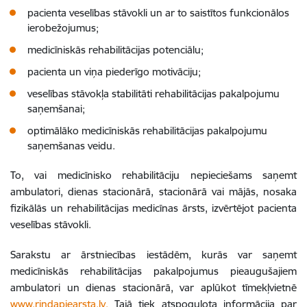
pacienta veselības stāvokli un ar to saistītos funkcionālos
ierobežojumus;
medicīniskās rehabilitācijas potenciālu;
pacienta un viņa piederīgo motivāciju;
veselības stāvokļa stabilitāti rehabilitācijas pakalpojumu
saņemšanai;
optimālāko medicīniskās rehabilitācijas pakalpojumu
saņemšanas veidu.
To, vai medicīnisko rehabilitāciju nepieciešams saņemt
ambulatori, dienas stacionārā, stacionārā vai mājās, nosaka
fizikālās un rehabilitācijas medicīnas ārsts, izvērtējot pacienta
veselības stāvokli.
Sarakstu ar ārstniecības iestādēm, kurās var saņemt
medicīniskās rehabilitācijas pakalpojumus pieaugušajiem
ambulatori un dienas stacionārā, var aplūkot tīmekļvietnē
www.rindapiearsta.lv.
Tajā tiek atspoguļota informācija par