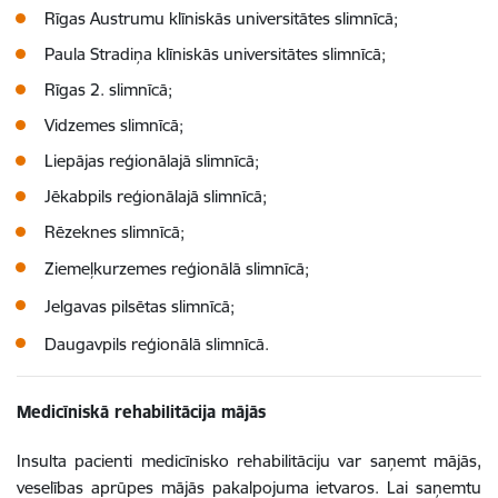
Rīgas Austrumu klīniskās universitātes slimnīcā;
Paula Stradiņa klīniskās universitātes slimnīcā;
Rīgas 2. slimnīcā;
Vidzemes slimnīcā;
Liepājas reģionālajā slimnīcā;
Jēkabpils reģionālajā slimnīcā;
Rēzeknes slimnīcā;
Ziemeļkurzemes reģionālā slimnīcā;
Jelgavas pilsētas slimnīcā;
Daugavpils reģionālā slimnīcā.
Medicīniskā rehabilitācija mājās
Insulta pacienti medicīnisko rehabilitāciju var saņemt mājās,
veselības aprūpes mājās pakalpojuma ietvaros. Lai saņemtu