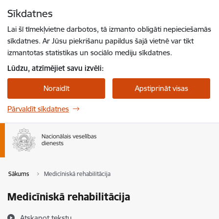
Pāriet uz lapas saturu
Sīkdatnes
Spied
lai meklētu
Enter
Lai šī tīmekļvietne darbotos, tā izmanto obligāti nepieciešamās
sīkdatnes. Ar Jūsu piekrišanu papildus šajā vietnē var tikt
izmantotas statistikas un sociālo mediju sīkdatnes.
Lūdzu, atzīmējiet savu izvēli:
Noraidīt
Apstiprināt visas
Pārvaldīt sīkdatnes
Sākums
Medicīniskā rehabilitācija
Medicīniskā rehabilitācija
Atskaņot tekstu