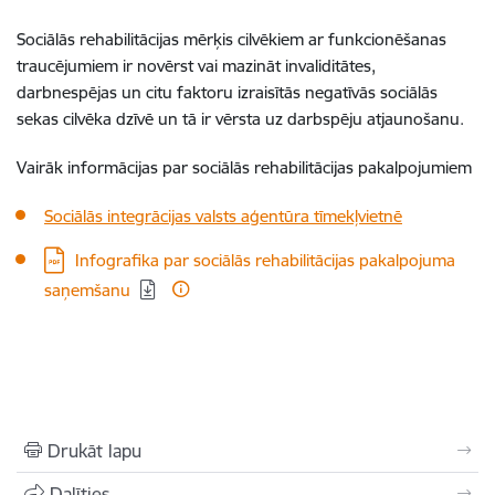
Sociālās rehabilitācijas mērķis cilvēkiem ar funkcionēšanas
traucējumiem ir novērst vai mazināt invaliditātes,
darbnespējas un citu faktoru izraisītās negatīvās sociālās
sekas cilvēka dzīvē un tā ir vērsta uz darbspēju atjaunošanu.
Vairāk informācijas par sociālās rehabilitācijas pakalpojumiem
Sociālās integrācijas valsts aģentūra tīmekļvietnē
Lejupielādēt:
Infografika par sociālās rehabilitācijas pakalpojuma
saņemšanu
Drukāt lapu
Dalīties