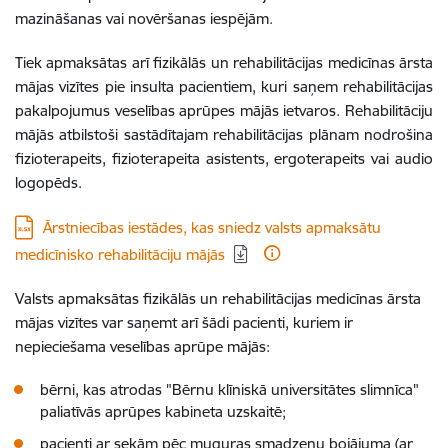
mazināšanas vai novēršanas iespējām.
Tiek apmaksātas arī fizikālās un rehabilitācijas medicīnas ārsta
mājas vizītes pie insulta pacientiem, kuri saņem rehabilitācijas
pakalpojumus veselības aprūpes mājās ietvaros. Rehabilitāciju
mājās atbilstoši sastādītajam rehabilitācijas plānam nodrošina
fizioterapeits, fizioterapeita asistents, ergoterapeits vai audio
logopēds.
Lejupielādēt:
Ārstniecības iestādes, kas sniedz valsts apmaksātu
medicīnisko rehabilitāciju mājās
​​Valsts apmaksātas fizikālās un rehabilitācijas medicīnas ārsta
mājas vizītes var saņemt arī šādi pacienti, kuriem ir
nepieciešama veselības aprūpe mājās:
bērni, kas atrodas "Bērnu klīniskā universitātes slimnīca"
paliatīvās aprūpes kabineta uzskaitē;
pacienti ar sekām pēc muguras smadzeņu bojājuma (ar