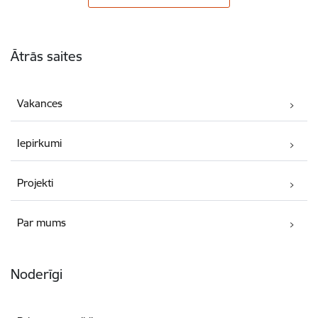
Kājene
Ātrās saites
Vakances
Iepirkumi
Projekti
Par mums
Noderīgi