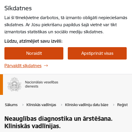
Pāriet uz lapas saturu
Sīkdatnes
Spied
lai meklētu
Enter
Lai šī tīmekļvietne darbotos, tā izmanto obligāti nepieciešamās
sīkdatnes. Ar Jūsu piekrišanu papildus šajā vietnē var tikt
izmantotas statistikas un sociālo mediju sīkdatnes.
Lūdzu, atzīmējiet savu izvēli:
Noraidīt
Apstiprināt visas
Pārvaldīt sīkdatnes
Sākums
Klīniskās vadlīnijas
Klīnisko vadlīniju datu bāze
Reģistrē
Neauglības diagnostika un ārstēšana.
Klīniskās vadlīnijas.