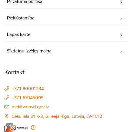
Privātuma politika
Piekļūstamība
Lapas karte
Sīkdatņu izvēles maiņa
Kontakti
+371 80001234
+371 67045005
E-pasts:
nvd@vmnvd.gov.lv
Cēsu iela 31 k-3, 6. ieeja Rīga, Latvija, LV-1012