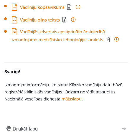
Lejupielādēt:
Vadlīniju kopsavilkums
Lejupielādēt:
Vadlīniju pilns teksts
Lejupielādēt:
Vadlīnijās ietvertais apstiprināto ārstniecībā
izmantojamo medicīnisko tehnoloģiju saraksts
Svarīgi!
Izmantojot informāciju, ko satur Klīnisko vadlīniju datu bāzē
reģistrētās klīniskās vadlīnijas, lūdzam norādīt atsauci uz
Nacionālā veselības dienesta
mājaslapu
.
Drukāt lapu