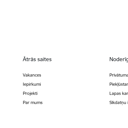
Kājene
Ātrās saites
Noderīg
Vakances
Privātuma
Iepirkumi
Piekļūsta
Projekti
Lapas kar
Par mums
Sīkdatņu 