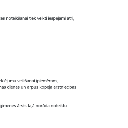
noteikšanai tiek veikti iespējami ātri,
eklējumu veikšanai (piemēram,
šanās dienas un ārpus kopējā ārstniecības
 ģimenes ārsts tajā norāda noteiktu