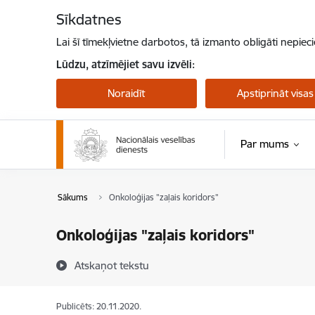
Pāriet uz lapas saturu
Sīkdatnes
Lai šī tīmekļvietne darbotos, tā izmanto obligāti nepiec
Lūdzu, atzīmējiet savu izvēli:
Noraidīt
Apstiprināt visas
Par mums
Sākums
Onkoloģijas "zaļais koridors"
Onkoloģijas "zaļais koridors"
Atskaņot tekstu
Publicēts: 20.11.2020.