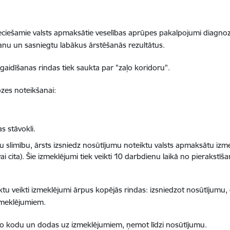
ešamie valsts apmaksātie veselības aprūpes pakalpojumi diagnozes 
anu un sasniegtu labākus ārstēšanās rezultātus.
idīšanas rindas tiek saukta par "zaļo koridoru".
zes noteikšanai:
s stāvokli.
slimību, ārsts izsniedz nosūtījumu noteiktu valsts apmaksātu izm
i cita). Šie izmeklējumi tiek veikti 10 darbdienu laikā no pierakstī
tu veikti izmeklējumi ārpus kopējās rindas: izsniedzot nosūtījumu,
zmeklējumiem.
to kodu un dodas uz izmeklējumiem, ņemot līdzi nosūtījumu.