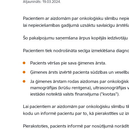
Atjaunināts: 19.03.2024.
Pacientiem ar aizdomām par onkoloģisku slimību nepieci
lai nepieciešamības gadījumā uzsāktu savlaicīgu ārstēš
Šo pakalpojumu saņemšana ārpus kopējās iedzīvotāju ga
Pacientiem tiek nodrošināta secīga izmeklēšana diagno
Pacients vēršas pie sava ģimenes ārsta.
Ģimenes ārsts izvērtē pacienta sūdzības un veselība
Ja ģimenes ārstam rodas aizdomas par onkoloģisku 
mamogrāfijas (krūšu rentgena), ultrasonogrāfijas va
iestādei noteiktā valsts finansējuma ("kvotas").
Lai pacientiem ar aizdomām par onkoloģisku slimību tik
kodu un informē pacientu par to, kā pierakstīties uz i
Pierakstoties, pacients informē par nosūtījumā norādī