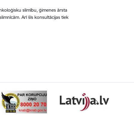
nkoloģisku slimību, ģimenes ārsta
imnīcām. Arī šīs konsultācijas tiek