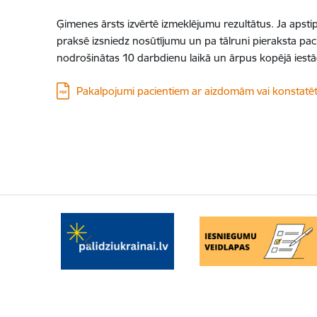
Ģimenes ārsts izvērtē izmeklējumu rezultātus. Ja apst
praksē izsniedz nosūtījumu un pa tālruni pieraksta paci
nodrošinātas 10 darbdienu laikā un ārpus kopējā iestād
Lejupielādēt:
Pakalpojumi pacientiem ar aizdomām vai konstatē