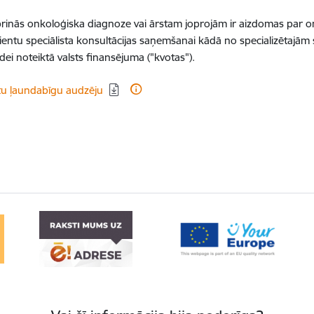
iprinās onkoloģiska diagnoze vai ārstam joprojām ir aizdomas par o
entu speciālista konsultācijas saņemšanai kādā no specializētajām sl
ei noteiktā valsts finansējuma ("kvotas").
tu ļaundabīgu audzēju