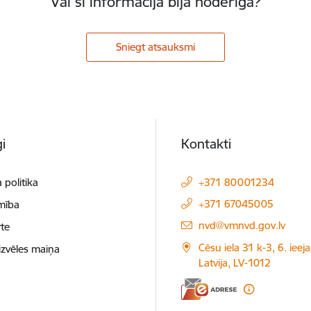
Vai šī informācija bija noderīga?
Sniegt atsauksmi
i
Kontakti
 politika
+371 80001234
+371 67045005
mība
E-pasts:
nvd@vmnvd.gov.lv
te
Cēsu iela 31 k-3, 6. ieeja
izvēles maiņa
Latvija, LV-1012