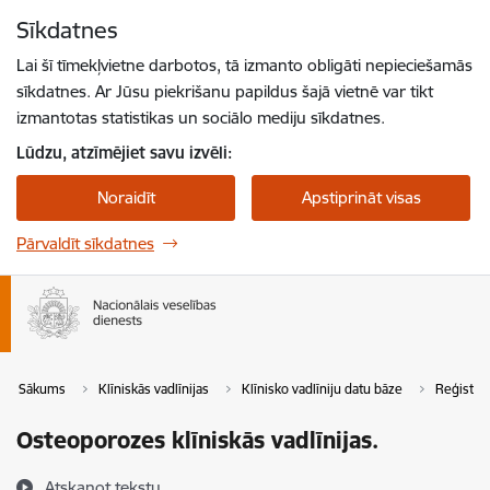
Pāriet uz lapas saturu
Sīkdatnes
Spied
lai meklētu
Enter
Lai šī tīmekļvietne darbotos, tā izmanto obligāti nepieciešamās
sīkdatnes. Ar Jūsu piekrišanu papildus šajā vietnē var tikt
izmantotas statistikas un sociālo mediju sīkdatnes.
Lūdzu, atzīmējiet savu izvēli:
Noraidīt
Apstiprināt visas
Pārvaldīt sīkdatnes
Sākums
Klīniskās vadlīnijas
Klīnisko vadlīniju datu bāze
Reģistrē
Osteoporozes klīniskās vadlīnijas.
Atskaņot tekstu