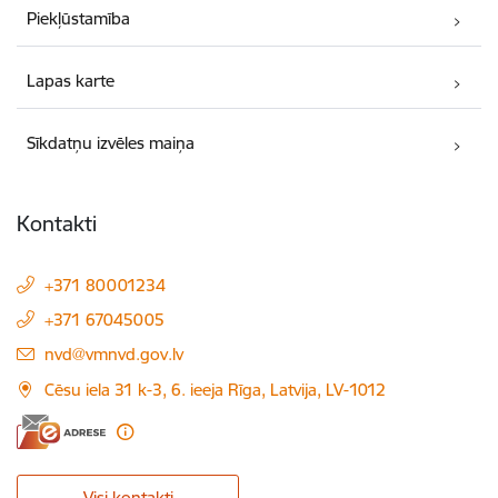
Piekļūstamība
Lapas karte
Sīkdatņu izvēles maiņa
Kontakti
+371 80001234
+371 67045005
E-pasts:
nvd@vmnvd.gov.lv
Cēsu iela 31 k-3, 6. ieeja Rīga, Latvija, LV-1012
Visi kontakti