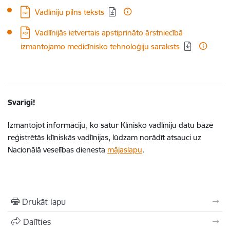
Lejupielādēt:
Vadlīniju pilns teksts
Lejupielādēt:
Vadlīnijās ietvertais apstiprināto ārstniecībā
izmantojamo medicīnisko tehnoloģiju saraksts
Svarīgi!
Izmantojot informāciju, ko satur Klīnisko vadlīniju datu bāzē
reģistrētās klīniskās vadlīnijas, lūdzam norādīt atsauci uz
Nacionālā veselības dienesta
mājaslapu
.
Drukāt lapu
Dalīties