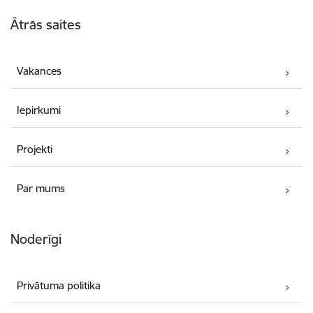
Kājene
Ātrās saites
Vakances
Iepirkumi
Projekti
Par mums
Noderīgi
Privātuma politika