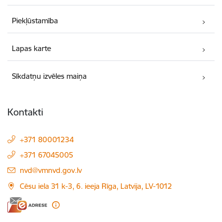
Piekļūstamība
Lapas karte
Sīkdatņu izvēles maiņa
Kontakti
+371 80001234
+371 67045005
E-pasts:
nvd@vmnvd.gov.lv
Cēsu iela 31 k-3, 6. ieeja Rīga, Latvija, LV-1012