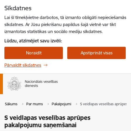
Pāriet uz lapas saturu
Sīkdatnes
Spied
lai meklētu
Enter
Lai šī tīmekļvietne darbotos, tā izmanto obligāti nepieciešamās
sīkdatnes. Ar Jūsu piekrišanu papildus šajā vietnē var tikt
izmantotas statistikas un sociālo mediju sīkdatnes.
Lūdzu, atzīmējiet savu izvēli:
Noraidīt
Apstiprināt visas
Pārvaldīt sīkdatnes
Sākums
Par mums
Pakalpojumi
S veidlapas veselības aprūpes
S veidlapas veselības aprūpes
pakalpojumu saņemšanai