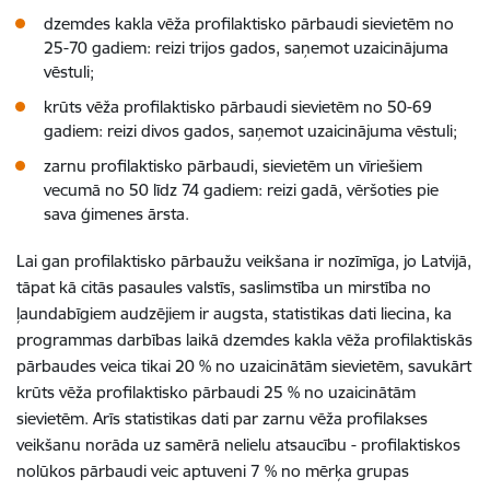
dzemdes kakla vēža profilaktisko pārbaudi sievietēm no
25-70 gadiem: reizi trijos gados, saņemot uzaicinājuma
vēstuli;
krūts vēža profilaktisko pārbaudi sievietēm no 50-69
gadiem: reizi divos gados, saņemot uzaicinājuma vēstuli;
zarnu profilaktisko pārbaudi, sievietēm un vīriešiem
vecumā no 50 līdz 74 gadiem: reizi gadā, vēršoties pie
sava ģimenes ārsta.
Lai gan profilaktisko pārbaužu veikšana ir nozīmīga, jo Latvijā,
tāpat kā citās pasaules valstīs, saslimstība un mirstība no
ļaundabīgiem audzējiem ir augsta, statistikas dati liecina, ka
programmas darbības laikā dzemdes kakla vēža profilaktiskās
pārbaudes veica tikai 20 % no uzaicinātām sievietēm, savukārt
krūts vēža profilaktisko pārbaudi 25 % no uzaicinātām
sievietēm. Arīs statistikas dati par zarnu vēža profilakses
veikšanu norāda uz samērā nelielu atsaucību - profilaktiskos
nolūkos pārbaudi veic aptuveni 7 % no mērķa grupas