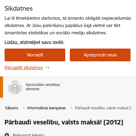
Pāriet uz lapas saturu
Sīkdatnes
Spied
lai meklētu
Enter
Lai šī tīmekļvietne darbotos, tā izmanto obligāti nepieciešamās
sīkdatnes. Ar Jūsu piekrišanu papildus šajā vietnē var tikt
izmantotas statistikas un sociālo mediju sīkdatnes.
Lūdzu, atzīmējiet savu izvēli:
Noraidīt
Apstiprināt visas
Pārvaldīt sīkdatnes
Sākums
Informatīvās kampaņas
Pārbaudi veselību, valsts maksā! [20
Pārbaudi veselību, valsts maksā! [2012]
Atskaņot tekstu