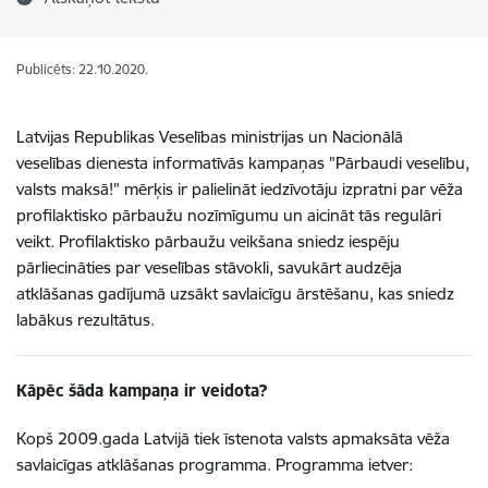
Publicēts: 22.10.2020.
Latvijas Republikas Veselības ministrijas un Nacionālā
veselības dienesta informatīvās kampaņas "Pārbaudi veselību,
valsts maksā!" mērķis ir palielināt iedzīvotāju izpratni par vēža
profilaktisko pārbaužu nozīmīgumu un aicināt tās regulāri
veikt. Profilaktisko pārbaužu veikšana sniedz iespēju
pārliecināties par veselības stāvokli, savukārt audzēja
atklāšanas gadījumā uzsākt savlaicīgu ārstēšanu, kas sniedz
labākus rezultātus.
Kāpēc šāda kampaņa ir veidota?
Kopš 2009.gada Latvijā tiek īstenota valsts apmaksāta vēža
savlaicīgas atklāšanas programma. Programma ietver: