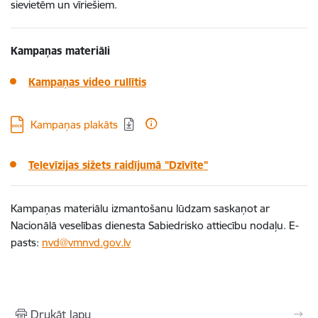
sievietēm un vīriešiem.
Kampaņas materiāli
Kampaņas video rullītis
Lejupielādēt:
Kampaņas plakāts
Televīzijas sižets raidījumā "Dzīvīte"
Kampaņas materiālu izmantošanu lūdzam saskaņot ar
Nacionālā veselības dienesta Sabiedrisko attiecību nodaļu. E-
pasts:
nvd@vmnvd.gov.lv
Drukāt lapu