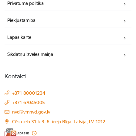
Privātuma politika
Piekļūstamība
Lapas karte
Sīkdatņu izvēles maiņa
Kontakti
+371 80001234
+371 67045005
E-pasts:
nvd@vmnvd.gov.lv
Cēsu iela 31 k-3, 6. ieeja Rīga, Latvija, LV-1012