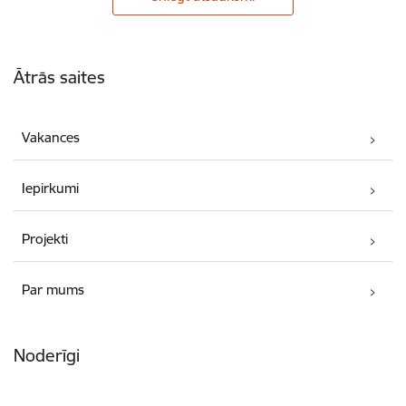
Kājene
Ātrās saites
Vakances
Iepirkumi
Projekti
Par mums
Noderīgi