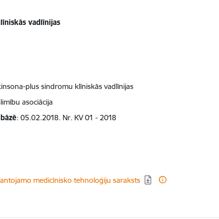
niskās vadlīnijas
nsona-plus sindromu klīniskās vadlīnijas
limību asociācija
 bāzē
: 05.02.2018. Nr. KV 01 - 2018
izmantojamo medicīnisko tehnoloģiju saraksts