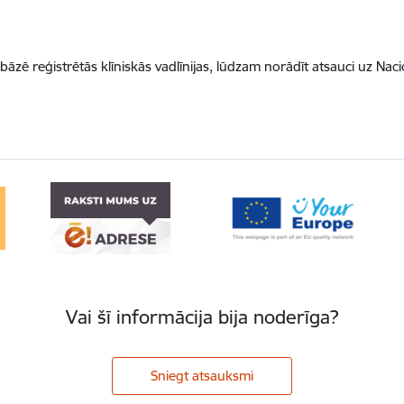
 bāzē reģistrētās klīniskās vadlīnijas, lūdzam norādīt atsauci uz Nac
Vai šī informācija bija noderīga?
Sniegt atsauksmi