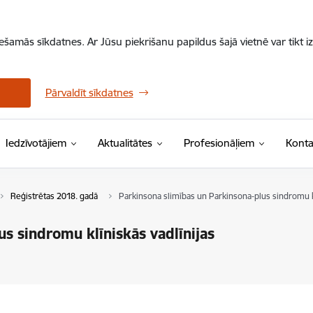
iešamās sīkdatnes. Ar Jūsu piekrišanu papildus šajā vietnē var tikt i
Pārvaldīt sīkdatnes
Iedzīvotājiem
Aktualitātes
Profesionāļiem
Konta
Reģistrētas 2018. gadā
Parkinsona slimības un Parkinsona-plus sindromu kl
s sindromu klīniskās vadlīnijas