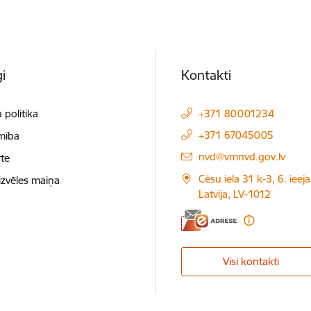
i
Kontakti
 politika
+371 80001234
+371 67045005
mība
E-pasts:
nvd@vmnvd.gov.lv
te
Cēsu iela 31 k-3, 6. ieeja
izvēles maiņa
Latvija, LV-1012
Visi kontakti