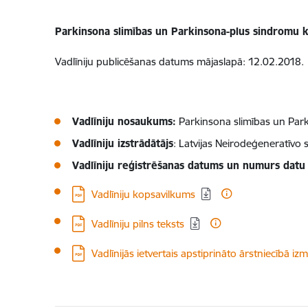
Parkinsona slimības un Parkinsona-plus sindromu klī
Vadlīniju publicēšanas datums mājaslapā: 12.02.2018.
Vadlīniju nosaukums:
Parkinsona slimības un Parki
Vadlīniju izstrādātājs
: Latvijas Neirodeģeneratīvo s
Vadlīniju reģistrēšanas datums un numurs datu
Lejupielādēt:
Vadlīniju kopsavilkums
Lejupielādēt:
Vadlīniju pilns teksts
Lejupielādēt:
Vadlīnijās ietvertais apstiprināto ārstniecībā 