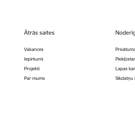
Kājene
Ātrās saites
Noderīg
Vakances
Privātuma
Iepirkumi
Piekļūsta
Projekti
Lapas kar
Par mums
Sīkdatņu 