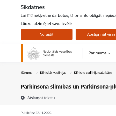
Pāriet uz lapas saturu
Sīkdatnes
Lai šī tīmekļvietne darbotos, tā izmanto obligāti nepiec
Lūdzu, atzīmējiet savu izvēli:
Noraidīt
Apstiprināt visas
Par mums
Sākums
Klīniskās vadlīnijas
Klīnisko vadlīniju datu bāze
Parkinsona slimības un Parkinsona-plu
Atskaņot tekstu
Publicēts: 22.11.2020.